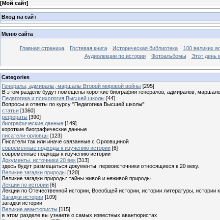
[
Мой сайт
]
Вход на сайт
Меню сайта
Главная страница
Гостевая книга
Историческая библиотека
100 великих в
Аудиолекции по истории
Фотоальбомы
Этот день 
Categories
Генералы, адмиралы, маршалы Второй мировой войны
[295]
В этом разделе будут помещены короткие биографии генералов, адмиралов, маршал
Педагогика и психология Высшей школы
[44]
Вопросы и ответы по курсу "Педагогика Высшей школы"
статьи
[1360]
рефераты
[390]
биографические данные
[149]
короткие биографические данные
писатели-орловцы
[123]
Писатели так или иначе связанные с Орловщиной
современные подходы к изучению истории
[6]
современные подходы к изучению истории
Документы, источники 20 век
[313]
здесь будут размещаться документы, первоисточники относящиеся к 20 веку.
Великие загадки природы
[120]
Великие загадки природы: тайны живой и неживой природы
Лекции по истории
[6]
Лекции по Отечественной истории, Всеобщей истории, истории литературы, истории 
Загадки истории
[109]
загадки истории
Великие авантюристы
[115]
в этом разделе вы узнаете о самых известных авантюристах