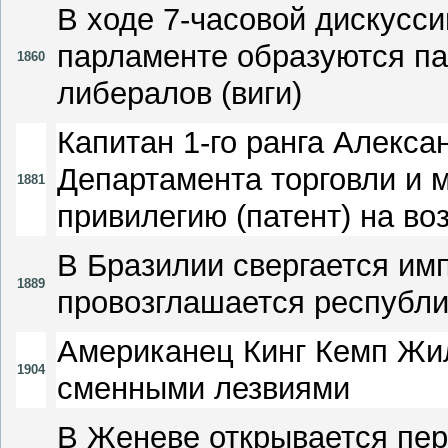
В ходе 7-часовой дискусси
парламенте образуются пар
1860
либералов (виги)
Капитан 1-го ранга Алекса
Департамента торговли и
1881
привилегию (патент) на в
В Бразилии свергается имп
1889
провозглашается республ
Американец Кинг Кемп Жил
1904
сменными лезвиями
В Женеве открывается пер