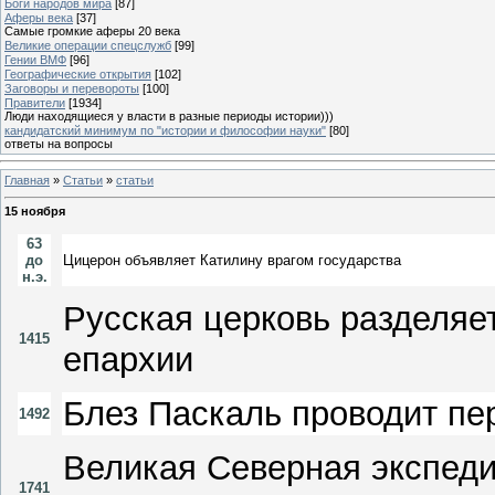
Боги народов мира
[87]
Аферы века
[37]
Самые громкие аферы 20 века
Великие операции спецслужб
[99]
Гении ВМФ
[96]
Географические открытия
[102]
Заговоры и перевороты
[100]
Правители
[1934]
Люди находящиеся у власти в разные периоды истории)))
кандидатский минимум по "истории и философии науки"
[80]
ответы на вопросы
Главная
»
Статьи
»
статьи
15 ноября
63
до
Цицерон объявляет Катилину врагом государства
н.э.
Русская церковь разделяе
1415
епархии
Блез Паскаль проводит пе
1492
Великая Северная экспеди
1741