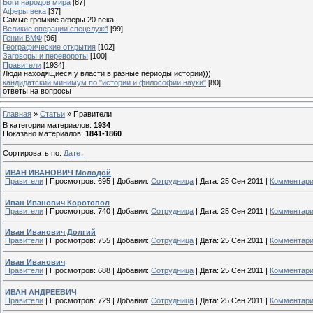
Боги народов мира
[87]
Аферы века
[37]
Самые громкие аферы 20 века
Великие операции спецслужб
[99]
Гении ВМФ
[96]
Географические открытия
[102]
Заговоры и перевороты
[100]
Правители
[1934]
Люди находящиеся у власти в разные периоды истории)))
кандидатский минимум по "истории и философии науки"
[80]
ответы на вопросы
Главная
»
Статьи
» Правители
В категории материалов
:
1934
Показано материалов
:
1841-1860
Сортировать по
:
Дате
ИВАН ИВАНОВИЧ Молодой
Правители
|
Просмотров:
695
|
Добавил:
Сотрудница
|
Дата:
25 Сен 2011
|
Комментари
Иван Иванович Коротопол
Правители
|
Просмотров:
740
|
Добавил:
Сотрудница
|
Дата:
25 Сен 2011
|
Комментари
Иван Иванович Долгий
Правители
|
Просмотров:
755
|
Добавил:
Сотрудница
|
Дата:
25 Сен 2011
|
Комментари
Иван Иванович
Правители
|
Просмотров:
688
|
Добавил:
Сотрудница
|
Дата:
25 Сен 2011
|
Комментари
ИВАН АНДРЕЕВИЧ
Правители
|
Просмотров:
729
|
Добавил:
Сотрудница
|
Дата:
25 Сен 2011
|
Комментари