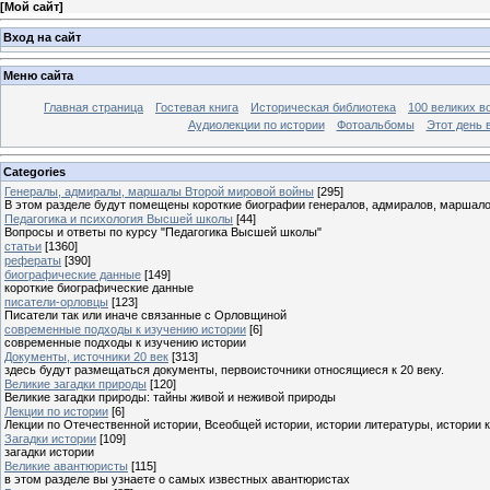
[
Мой сайт
]
Вход на сайт
Меню сайта
Главная страница
Гостевая книга
Историческая библиотека
100 великих в
Аудиолекции по истории
Фотоальбомы
Этот день 
Categories
Генералы, адмиралы, маршалы Второй мировой войны
[295]
В этом разделе будут помещены короткие биографии генералов, адмиралов, маршал
Педагогика и психология Высшей школы
[44]
Вопросы и ответы по курсу "Педагогика Высшей школы"
статьи
[1360]
рефераты
[390]
биографические данные
[149]
короткие биографические данные
писатели-орловцы
[123]
Писатели так или иначе связанные с Орловщиной
современные подходы к изучению истории
[6]
современные подходы к изучению истории
Документы, источники 20 век
[313]
здесь будут размещаться документы, первоисточники относящиеся к 20 веку.
Великие загадки природы
[120]
Великие загадки природы: тайны живой и неживой природы
Лекции по истории
[6]
Лекции по Отечественной истории, Всеобщей истории, истории литературы, истории 
Загадки истории
[109]
загадки истории
Великие авантюристы
[115]
в этом разделе вы узнаете о самых известных авантюристах