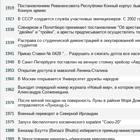
Постановлением Реввоенсовета Республики Конный корпус быв
1919
Конную армию
1923
В СССР создается служба участковых милиционеров. С 2002 
Совнарком и Политбюро принимают постановление "Об арестах
1938
"двойки" и "тройки", а аресты предписывается осуществлять т
Расправа со студенческой демонстрацией в оккупированной н
1939
студентов
1941
Приказ Ставки № 0428 "… Разрушать и сжигать дотла все нас
1948
В Санкт-Петербурге поставлен на вечную стоянку крейсер «Ав
1953
Открытие доступа в мавзолей Ленина-Сталина
1960
В Москве открывается Университет дружбы народов
Выходит очередной номер журнала «Новый мир», в котором оп
1962
Александра Солженицына
После мягкой посадки на поверхность Луны в районе Моря Дож
1970
отправляется «Луноход-1»
1971
Военный переворот в Северной Ирландии
1975
Запуск беспилотного космического корабля "Союз-20"
1988
Беназир Бхутто (Benazir Bhutto) избирается премьер-министр
1989
В Чехословакии началась «бархатная революция»