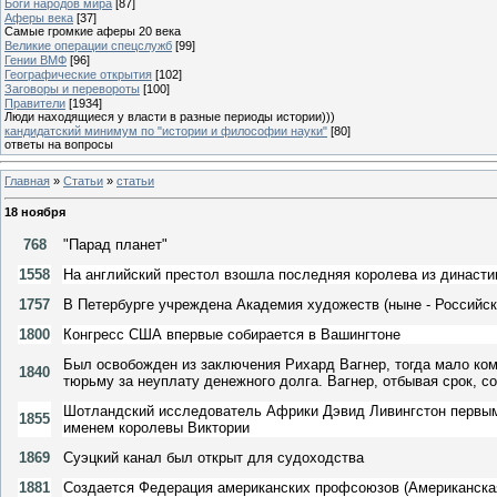
Боги народов мира
[87]
Аферы века
[37]
Самые громкие аферы 20 века
Великие операции спецслужб
[99]
Гении ВМФ
[96]
Географические открытия
[102]
Заговоры и перевороты
[100]
Правители
[1934]
Люди находящиеся у власти в разные периоды истории)))
кандидатский минимум по "истории и философии науки"
[80]
ответы на вопросы
Главная
»
Статьи
»
статьи
18 ноября
768
"Парад планет"
1558
На английский престол взошла последняя королева из династи
1757
В Петербурге учреждена Академия художеств (ныне - Российс
1800
Конгресс США впервые собирается в Вашингтоне
Был освобожден из заключения Рихард Вагнер, тогда мало ко
1840
тюрьму за неуплату денежного долга. Вагнер, отбывая срок, 
Шотландский исследователь Африки Дэвид Ливингстон первым 
1855
именем королевы Виктории
1869
Суэцкий канал был открыт для судоходства
1881
Создается Федерация американских профсоюзов (Американска