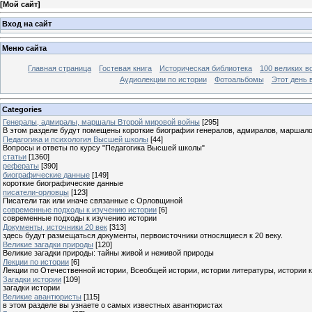
[
Мой сайт
]
Вход на сайт
Меню сайта
Главная страница
Гостевая книга
Историческая библиотека
100 великих в
Аудиолекции по истории
Фотоальбомы
Этот день 
Categories
Генералы, адмиралы, маршалы Второй мировой войны
[295]
В этом разделе будут помещены короткие биографии генералов, адмиралов, маршал
Педагогика и психология Высшей школы
[44]
Вопросы и ответы по курсу "Педагогика Высшей школы"
статьи
[1360]
рефераты
[390]
биографические данные
[149]
короткие биографические данные
писатели-орловцы
[123]
Писатели так или иначе связанные с Орловщиной
современные подходы к изучению истории
[6]
современные подходы к изучению истории
Документы, источники 20 век
[313]
здесь будут размещаться документы, первоисточники относящиеся к 20 веку.
Великие загадки природы
[120]
Великие загадки природы: тайны живой и неживой природы
Лекции по истории
[6]
Лекции по Отечественной истории, Всеобщей истории, истории литературы, истории 
Загадки истории
[109]
загадки истории
Великие авантюристы
[115]
в этом разделе вы узнаете о самых известных авантюристах