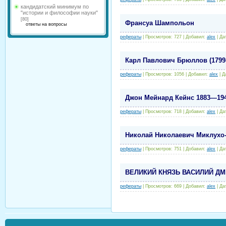
кандидатский минимум по
"истории и философии науки"
[80]
Франсуа Шампольон
ответы на вопросы
рефераты
|
Просмотров:
727
|
Добавил:
alex
|
Да
Карл Павлович Брюллов (1799
рефераты
|
Просмотров:
1056
|
Добавил:
alex
|
Д
Джон Мейнард Кейнс 1883—19
рефераты
|
Просмотров:
718
|
Добавил:
alex
|
Да
Николай Николаевич Миклухо
рефераты
|
Просмотров:
751
|
Добавил:
alex
|
Да
ВЕЛИКИЙ КНЯЗЬ ВАСИЛИЙ Д
рефераты
|
Просмотров:
669
|
Добавил:
alex
|
Да