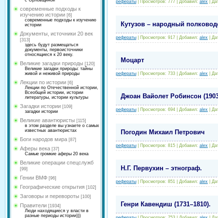
с Орловщиной
рефераты
|
Просмотров:
777
|
Добавил:
alex
|
Да
современные подходы к
изучению истории
[6]
современные подходы к изучению
Кутузов – народный полковод
истории
Документы, источники 20 век
рефераты
|
Просмотров:
917
|
Добавил:
alex
|
Да
[313]
здесь будут размещаться
документы, первоисточники
относящиеся к 20 веку.
Моцарт
Великие загадки природы
[120]
Великие загадки природы: тайны
рефераты
|
Просмотров:
733
|
Добавил:
alex
|
Да
живой и неживой природы
Лекции по истории
[6]
Лекции по Отечественной истории,
Всеобщей истории, истории
Джоан Вайолет Робинсон (1903 
литературы, истории культуры
Загадки истории
[109]
рефераты
|
Просмотров:
694
|
Добавил:
alex
|
Да
загадки истории
Великие авантюристы
[115]
в этом разделе вы узнаете о самых
известных авантюристах
Погодин Михаил Петрович
Боги народов мира
[87]
рефераты
|
Просмотров:
815
|
Добавил:
alex
|
Да
Аферы века
[37]
Самые громкие аферы 20 века
Великие операции спецслужб
Н.Г. Первухин – этнограф.
[99]
Гении ВМФ
[96]
рефераты
|
Просмотров:
851
|
Добавил:
alex
|
Да
Географические открытия
[102]
Заговоры и перевороты
[100]
Генри Кавендиш (1731–1810).
Правители
[1934]
Люди находящиеся у власти в
разные периоды истории)))
рефераты
|
Просмотров:
753
|
Добавил:
alex
|
Да