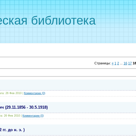
ская библиотека
Страницы
:
«
1
2
...
16
17
1
ата:
26 Фев 2010
|
Комментарии (0)
(29.11.1856 - 30.5.1918)
та:
26 Фев 2010
|
Комментарии (0)
гг. до н. э. )