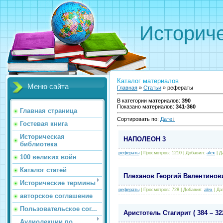
Историче
Каталог материалов
Меню сайта
Главная
»
Статьи
» рефераты
В категории материалов
:
390
Показано материалов
:
341-360
Главная страница
Сортировать по
:
Дате
Гостевая книга
Историческая
НАПОЛЕОН 3
библиотека
рефераты
|
Просмотров:
1210
|
Добавил:
alex
|
Д
100 великих войн
Каталог статей
Плеханов Георгий Валентинович 
Исторические термины
рефераты
|
Просмотров:
728
|
Добавил:
alex
|
Да
авторское соглашение
Пользовательское сог...
Аристотель Стагирит ( 384 – 322 
Аудиолекции по