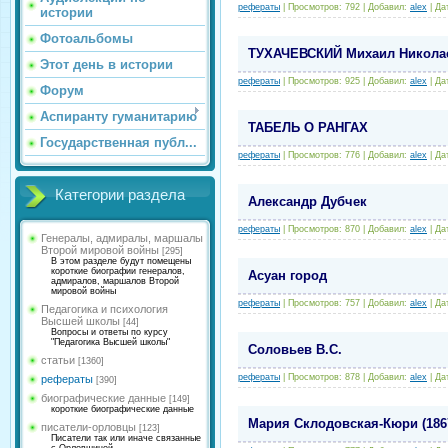
рефераты
|
Просмотров:
792
|
Добавил:
alex
|
Да
истории
Фотоальбомы
ТУХАЧЕВСКИЙ Михаил Никола
Этот день в истории
рефераты
|
Просмотров:
925
|
Добавил:
alex
|
Да
Форум
Аспиранту гуманитарию
ТАБЕЛЬ О РАНГАХ
Государственная публ...
рефераты
|
Просмотров:
776
|
Добавил:
alex
|
Да
Категории раздела
Александр Дубчек
рефераты
|
Просмотров:
870
|
Добавил:
alex
|
Да
Генералы, адмиралы, маршалы
Второй мировой войны
[295]
В этом разделе будут помещены
короткие биографии генералов,
Асуан город
адмиралов, маршалов Второй
мировой войны
рефераты
|
Просмотров:
757
|
Добавил:
alex
|
Да
Педагогика и психология
Высшей школы
[44]
Вопросы и ответы по курсу
"Педагогика Высшей школы"
Соловьев В.С.
статьи
[1360]
рефераты
|
Просмотров:
878
|
Добавил:
alex
|
Да
рефераты
[390]
биографические данные
[149]
короткие биографические данные
Мария Склодовская-Кюри (1867
писатели-орловцы
[123]
Писатели так или иначе связанные