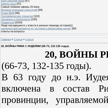
Боги народов мира
[87]
Аферы века
[37]
Самые громкие аферы 20 века
Великие операции спецслужб
[99]
Гении ВМФ
[96]
Географические открытия
[102]
Заговоры и перевороты
[100]
Правители
[1934]
Люди находящиеся у власти в разные периоды истории)))
кандидатский минимум по "истории и философии науки"
[80]
ответы на вопросы
Главная
»
Статьи
»
статьи
20, ВОЙНЫ РИМА С ИУДЕЯМИ (66-73, 132-135 годы).
20, ВОЙНЫ 
(66-73, 132-135 годы).
В 63 году до н.э. Иуд
включена в состав Ри
провинции, управляемо