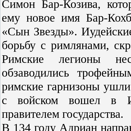
Симон Бар-Козива, кото
ему новое имя Бар-Кохб
«Сын Звезды». Иудейски
борьбу с римлянами, ск
Римские легионы не
обзаводились трофейны
римские гарнизоны ушли
с войском вошел в И
правителем государства.
В 134 году Адриан напр