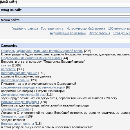
[
Мой сайт
]
Вход на сайт
Меню сайта
Главная страница
Гостевая книга
Историческая библиотека
100 великих в
Аудиолекции по истории
Фотоальбомы
Этот день 
Categories
Генералы, адмиралы, маршалы Второй мировой войны
[295]
В этом разделе будут помещены короткие биографии генералов, адмиралов, маршал
Педагогика и психология Высшей школы
[44]
Вопросы и ответы по курсу "Педагогика Высшей школы"
статьи
[1360]
рефераты
[390]
биографические данные
[149]
короткие биографические данные
писатели-орловцы
[123]
Писатели так или иначе связанные с Орловщиной
современные подходы к изучению истории
[6]
современные подходы к изучению истории
Документы, источники 20 век
[313]
здесь будут размещаться документы, первоисточники относящиеся к 20 веку.
Великие загадки природы
[120]
Великие загадки природы: тайны живой и неживой природы
Лекции по истории
[6]
Лекции по Отечественной истории, Всеобщей истории, истории литературы, истории 
Загадки истории
[109]
загадки истории
Великие авантюристы
[115]
в этом разделе вы узнаете о самых известных авантюристах