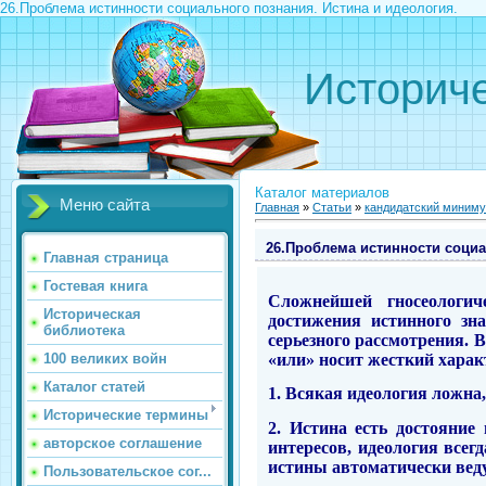
26.Проблема истинности социального познания. Истина и идеология.
Историче
Каталог материалов
Меню сайта
Главная
»
Статьи
»
кандидатский миниму
26.Проблема истинности социа
Главная страница
Гостевая книга
Сложнейшей гносеологич
Историческая
достижения истинного зн
библиотека
серьезного рассмотрения.
В
«или» носит жесткий харак
100 великих войн
Каталог статей
1. Всякая идеология ложна
Исторические термины
2. Истина есть достояние
авторское соглашение
интересов, идеология всег
истины автоматически вед
Пользовательское сог...