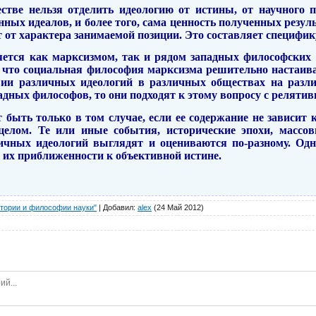
естве нельзя отделить идеологию от истины, от научного п
нных идеалов, и более того,
сама ценность полученных резуль
 от характера занимаемой позиции. Это составляет специфик
яется как марксизмом, так и рядом западных философских
 что социальная философия марксизма решительно настаива
вии различных идеологий в различных обществах на разли
адных философов, то они подходят к этому вопросу с релятив
быть только в том случае, если ее содержание не зависит к
 целом. Те или иные события, исторические эпохи, массо
ичных идеологий выглядят и оцениваются по-разному. Од
 их приближенности к объективной истине.
стории и философии науки"
|
Добавил
:
alex
(24 Май 2012)