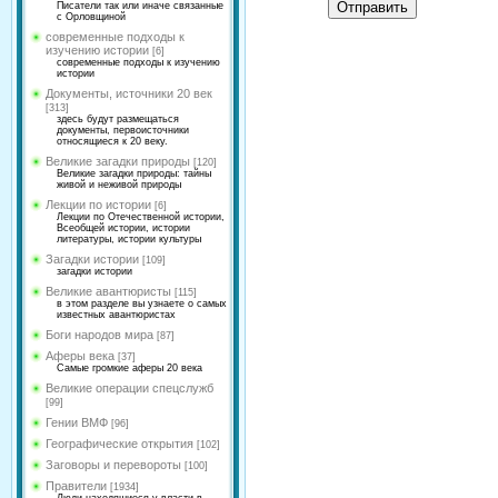
Отправить
Писатели так или иначе связанные
с Орловщиной
современные подходы к
изучению истории
[6]
современные подходы к изучению
истории
Документы, источники 20 век
[313]
здесь будут размещаться
документы, первоисточники
относящиеся к 20 веку.
Великие загадки природы
[120]
Великие загадки природы: тайны
живой и неживой природы
Лекции по истории
[6]
Лекции по Отечественной истории,
Всеобщей истории, истории
литературы, истории культуры
Загадки истории
[109]
загадки истории
Великие авантюристы
[115]
в этом разделе вы узнаете о самых
известных авантюристах
Боги народов мира
[87]
Аферы века
[37]
Самые громкие аферы 20 века
Великие операции спецслужб
[99]
Гении ВМФ
[96]
Географические открытия
[102]
Заговоры и перевороты
[100]
Правители
[1934]