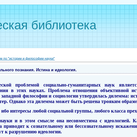
ская библиотека
м по "истории и философии науки"
льного познания. Истина и идеология.
еской проблемой социально-гуманитарных наук являет
ания в этих науках. Проблема отношения объективной ис
 западной философии и социологии утвердилась дилемма: ис
тер.
Однако эта дилемма может быть решена трояким образо
, ибо интересы любой социальной группы, любого класса пре
 науки и в этом смысле она несовместима с идеологией.
да приводит к сознательному или бессознательному искаже
ут к разрушению идеологии.