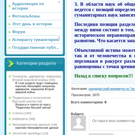
3. В области наук об общ
Аудиолекции по
истории
ведется с позиций определе
гуманитарных наук зависит
Фотоальбомы
Этот день в истории
Последняя позиция раздел
между ними состоит в том,
Форум
историческом неравнопра
Аспиранту гуманитарию
развития. Что касается зап
Государственная публ...
Объективной истина может 
так и от человечества в
персонажи в ракурсе разл
Категории раздела
равноценны с точки зрения
Назад к списку вопросов!!!
Генералы, адмиралы, маршалы
Второй мировой войны
[295]
В этом разделе будут помещены
короткие биографии генералов,
Категория
:
кандидатский минимум по "и
адмиралов, маршалов Второй
мировой войны
Просмотров
:
1875
Педагогика и психология
Высшей школы
[44]
Всего комментариев
:
0
Вопросы и ответы по курсу
"Педагогика Высшей школы"
статьи
[1360]
Войдите:
рефераты
[390]
биографические данные
[149]
короткие биографические данные
писатели-орловцы
[123]