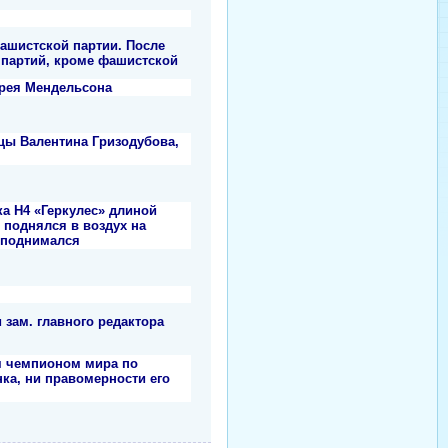
фашистской партии. После
 партий, кроме фашистской
врея Мендельсона
цы Валентина Гризодубова,
а H4 «Геркулес» длиной
 поднялся в воздух на
е поднимался
 зам. главного редактора
-м чемпионом мира по
ка, ни правомерности его