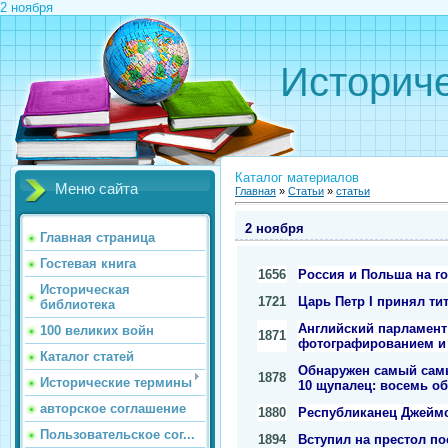
2 ноября
Историче
Каталог материалов
Меню сайта
Главная
»
Статьи
»
статьи
2 ноября
Главная страница
Гостевая книга
1656
Россия и Польша на г
Историческая
1721
Царь Петр I принял ти
библиотека
Английский парламент
100 великих войн
1871
фотографированием и
Каталог статей
Обнаружен самый самы
1878
Исторические термины
10 щупалец: восемь об
авторское соглашение
1880
Республиканец Джеймс
Пользовательское сог...
1894
Вступил на престол по