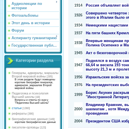
Аудиолекции по
1914
Россия объявляет вой
истории
Совершено четвертое з
1926
Фотоальбомы
этого в Италии было 
Этот день в истории
1934
Немецкими нацистами 
Форум
1937
На пяти башнях Кремл
Аспиранту гуманитарию
Впервые женщинам при
1938
Полина Осипенко и Ма
Государственная публ...
1945
Акт о безоговорочной
Категории раздела
Поднялся в воздух са
1947
66,64 м весила 193 то
высоту 21,3 м и проле
Генералы, адмиралы, маршалы
Второй мировой войны
1956
Израильские войска з
[295]
В этом разделе будут помещены
короткие биографии генералов,
1976
На президентских выб
адмиралов, маршалов Второй
мировой войны
Борис Акунин раскрыва
Педагогика и психология
1999
"Иностранной Литерат
Высшей школы
[44]
Вопросы и ответы по курсу
"Педагогика Высшей школы"
Владимир Крамник, выи
статьи
2000
шахматам , хотя Межд
[1360]
проведения
рефераты
[390]
биографические данные
[149]
2004
Президентом США изб
короткие биографические данные
писатели-орловцы
[123]