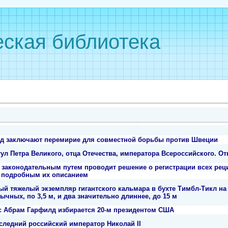
ская библиотека
од заключают перемирие для совместной борьбы против Швеции
тул Петра Великого, отца Отечества, императора Всероссийского. О
 законодательным путем проводит решение о регистрации всех рец
 подробным их описанием
й тяжелый экземпляр гигантского кальмара в бухте Тимбл-Тикл н
ычных, по 3,5 м, и два значительно длиннее, до 15 м
 Абрам Гарфилд избирается 20-м президентом США
следний российский император Николай II