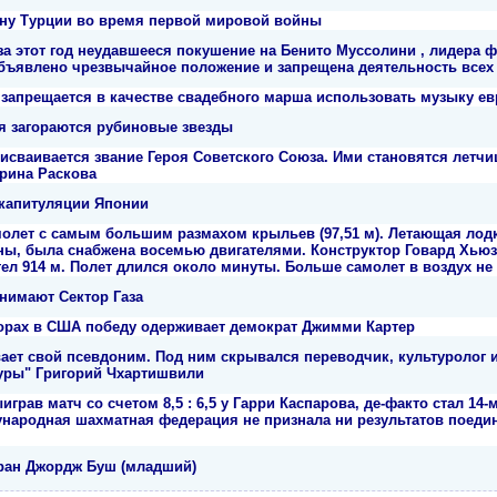
ну Турции во время первой мировой войны
а этот год неудавшееся покушение на Бенито Муссолини , лидера 
объявлено чрезвычайное положение и запрещена деятельность всех
запрещается в качестве свадебного марша использовать музыку е
я загораются рубиновые звезды
сваивается звание Героя Советского Союза. Ими становятся летчи
рина Раскова
 капитуляции Японии
молет с самым большим размахом крыльев (97,51 м). Летающая лодк
нны, была снабжена восемью двигателями. Конструктор Говард Хьюз
тел 914 м. Полет длился около минуты. Больше самолет в воздух н
анимают Сектор Газа
орах в США победу одерживает демократ Джимми Картер
ет свой псевдоним. Под ним скрывался переводчик, культуролог и
уры" Григорий Чхартишвили
грав матч со счетом 8,5 : 6,5 у Гарри Каспарова, де-факто стал 14
ународная шахматная федерация не признала ни результатов поедин
ран Джордж Буш (младший)