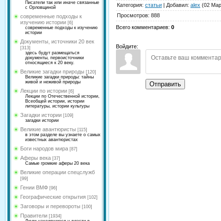
Писатели так или иначе связанные
Категория
:
статьи
|
Добавил
:
alex
(02 Мар
с Орловщиной
Просмотров
:
888
современные подходы к
изучению истории
[6]
Всего комментариев
:
0
современные подходы к изучению
истории
Документы, источники 20 век
Войдите:
[313]
здесь будут размещаться
документы, первоисточники
относящиеся к 20 веку.
Великие загадки природы
[120]
Великие загадки природы: тайны
живой и неживой природы
Отправить
Лекции по истории
[6]
Лекции по Отечественной истории,
Всеобщей истории, истории
литературы, истории культуры
Загадки истории
[109]
загадки истории
Великие авантюристы
[115]
в этом разделе вы узнаете о самых
известных авантюристах
Боги народов мира
[87]
Аферы века
[37]
Самые громкие аферы 20 века
Великие операции спецслужб
[99]
Гении ВМФ
[96]
Географические открытия
[102]
Заговоры и перевороты
[100]
Правители
[1934]