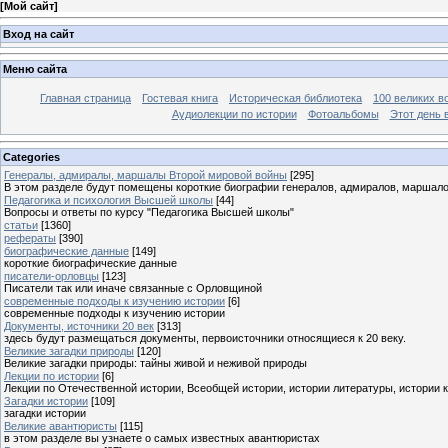
[
Мой сайт
]
Вход на сайт
Меню сайта
Главная страница
Гостевая книга
Историческая библиотека
100 великих в
Аудиолекции по истории
Фотоальбомы
Этот день 
Categories
Генералы, адмиралы, маршалы Второй мировой войны
[295]
В этом разделе будут помещены короткие биографии генералов, адмиралов, маршал
Педагогика и психология Высшей школы
[44]
Вопросы и ответы по курсу "Педагогика Высшей школы"
статьи
[1360]
рефераты
[390]
биографические данные
[149]
короткие биографические данные
писатели-орловцы
[123]
Писатели так или иначе связанные с Орловщиной
современные подходы к изучению истории
[6]
современные подходы к изучению истории
Документы, источники 20 век
[313]
здесь будут размещаться документы, первоисточники относящиеся к 20 веку.
Великие загадки природы
[120]
Великие загадки природы: тайны живой и неживой природы
Лекции по истории
[6]
Лекции по Отечественной истории, Всеобщей истории, истории литературы, истории 
Загадки истории
[109]
загадки истории
Великие авантюристы
[115]
в этом разделе вы узнаете о самых известных авантюристах