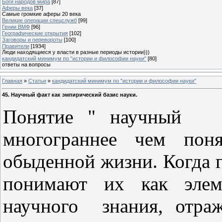
Боги народов мира
[87]
Аферы века
[37]
Самые громкие аферы 20 века
Великие операции спецслужб
[99]
Гении ВМФ
[96]
Географические открытия
[102]
Заговоры и перевороты
[100]
Правители
[1934]
Люди находящиеся у власти в разные периоды истории)))
кандидатский минимум по "истории и философии науки"
[80]
ответы на вопросы
Главная
»
Статьи
»
кандидатский минимум по "истории и философии науки"
45. Научный факт как эмпирический базис науки.
Понятие " научный
многограннее чем поня
обыденной жизни. Когда г
понимают их как элем
научного
знания, отра