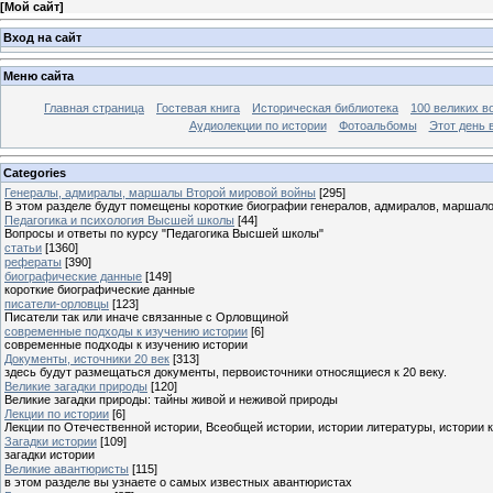
[
Мой сайт
]
Вход на сайт
Меню сайта
Главная страница
Гостевая книга
Историческая библиотека
100 великих в
Аудиолекции по истории
Фотоальбомы
Этот день 
Categories
Генералы, адмиралы, маршалы Второй мировой войны
[295]
В этом разделе будут помещены короткие биографии генералов, адмиралов, маршал
Педагогика и психология Высшей школы
[44]
Вопросы и ответы по курсу "Педагогика Высшей школы"
статьи
[1360]
рефераты
[390]
биографические данные
[149]
короткие биографические данные
писатели-орловцы
[123]
Писатели так или иначе связанные с Орловщиной
современные подходы к изучению истории
[6]
современные подходы к изучению истории
Документы, источники 20 век
[313]
здесь будут размещаться документы, первоисточники относящиеся к 20 веку.
Великие загадки природы
[120]
Великие загадки природы: тайны живой и неживой природы
Лекции по истории
[6]
Лекции по Отечественной истории, Всеобщей истории, истории литературы, истории 
Загадки истории
[109]
загадки истории
Великие авантюристы
[115]
в этом разделе вы узнаете о самых известных авантюристах