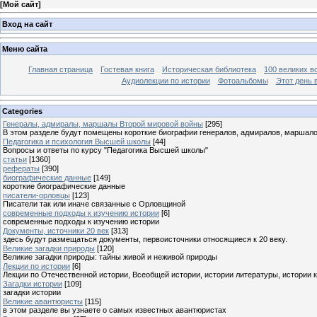
[
Мой сайт
]
Вход на сайт
Меню сайта
Главная страница
Гостевая книга
Историческая библиотека
100 великих в
Аудиолекции по истории
Фотоальбомы
Этот день 
Categories
Генералы, адмиралы, маршалы Второй мировой войны
[295]
В этом разделе будут помещены короткие биографии генералов, адмиралов, маршал
Педагогика и психология Высшей школы
[44]
Вопросы и ответы по курсу "Педагогика Высшей школы"
статьи
[1360]
рефераты
[390]
биографические данные
[149]
короткие биографические данные
писатели-орловцы
[123]
Писатели так или иначе связанные с Орловщиной
современные подходы к изучению истории
[6]
современные подходы к изучению истории
Документы, источники 20 век
[313]
здесь будут размещаться документы, первоисточники относящиеся к 20 веку.
Великие загадки природы
[120]
Великие загадки природы: тайны живой и неживой природы
Лекции по истории
[6]
Лекции по Отечественной истории, Всеобщей истории, истории литературы, истории 
Загадки истории
[109]
загадки истории
Великие авантюристы
[115]
в этом разделе вы узнаете о самых известных авантюристах