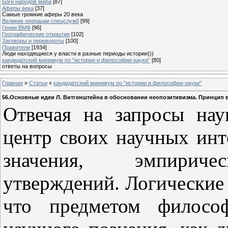
Боги народов мира
[87]
Аферы века
[37]
Самые громкие аферы 20 века
Великие операции спецслужб
[99]
Гении ВМФ
[96]
Географические открытия
[102]
Заговоры и перевороты
[100]
Правители
[1934]
Люди находящиеся у власти в разные периоды истории)))
кандидатский минимум по "истории и философии науки"
[80]
ответы на вопросы
Главная
»
Статьи
»
кандидатский минимум по "истории и философии науки"
56.Основные идеи Л. Витгенштейна в обосновании неопозитивизма. Принцип 
Отвечая на запросы нау
центр своих научных инт
значения,
эмпириче
утверждений. Логические
что предметом филосо