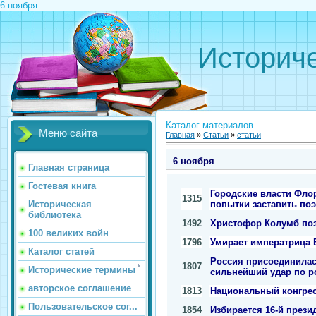
6 ноября
Историче
Каталог материалов
Меню сайта
Главная
»
Статьи
»
статьи
6 ноября
Главная страница
Гостевая книга
Городские власти Флор
1315
попытки заставить поэ
Историческая
библиотека
1492
Христофор Колумб поз
100 великих войн
1796
Умирает императрица Е
Каталог статей
Россия присоединилас
1807
Исторические термины
сильнейший удар по р
авторское соглашение
1813
Национальный конгрес
Пользовательское сог...
1854
Избирается 16-й през