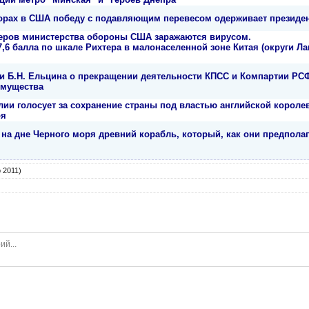
орах в США победу с подавляющим перевесом одерживает президен
еров министерства обороны США заражаются вирусом.
,6 балла по шкале Рихтера в малонаселенной зоне Китая (округи Л
ии Б.Н. Ельцина о прекращении деятельности КПСС и Компартии РС
имущества
лии голосует за сохранение страны под властью английской короле
оя
на дне Черного моря древний корабль, который, как они предпола
 2011)