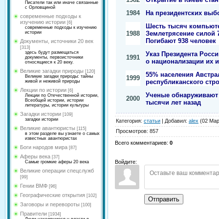
Писатели так или иначе связанные
с Орловщиной
1984
На президентских выб
современные подходы к
изучению истории
[6]
Шесть тысяч компьют
современные подходы к изучению
1988
Землетрясение силой 7
истории
Погибают 938 человек
Документы, источники 20 век
[313]
здесь будут размещаться
Указ Президента Росс
1991
документы, первоисточники
о национализации их 
относящиеся к 20 веку.
Великие загадки природы
[120]
55% населения Австра
Великие загадки природы: тайны
1999
республиканского стр
живой и неживой природы
Лекции по истории
[6]
Ученые обнаруживают 
Лекции по Отечественной истории,
2000
Всеобщей истории, истории
тысячи лет назад
литературы, истории культуры
Загадки истории
[109]
загадки истории
Категория
:
статьи
|
Добавил
:
alex
(02 Мар
Великие авантюристы
[115]
Просмотров
:
857
в этом разделе вы узнаете о самых
известных авантюристах
Всего комментариев
:
0
Боги народов мира
[87]
Аферы века
[37]
Войдите:
Самые громкие аферы 20 века
Великие операции спецслужб
[99]
Гении ВМФ
[96]
Географические открытия
[102]
Отправить
Заговоры и перевороты
[100]
Правители
[1934]