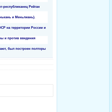
т-республиканец Рейган
анькань и Меньлиань).
ФСР на территории России и
вы и против введения
гают, был построен полторы