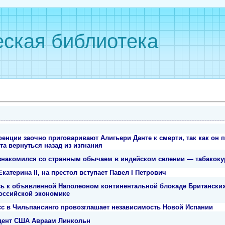
ская библиотека
енции заочно приговаривают Алигьери Данте к смерти, так как он 
та вернуться назад из изгнания
накомился со странным обычаем в индейском селении — табакок
катерина II, на престол вступает Павел I Петрович
ь к объявленной Наполеоном континентальной блокаде Британских 
оссийской экономике
с в Чильпансинго провозглашает независимость Новой Испании
идент США Авраам Линкольн