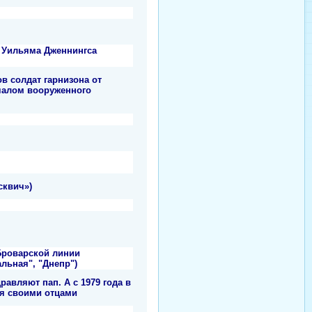
 Уильяма Дженнингса
в солдат гарнизона от
ачалом вооруженного
сквич»)
Броварской линии
льная", "Днепр")
авляют пап. А с 1979 года в
ся своими отцами