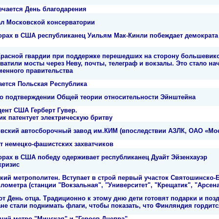
ечается День благодарения
л Московской консерватории
орах в США республиканец Уильям Мак-Кинли побеждает демократа
Красной гвардии при поддержке перешедших на сторону большевико
ватили мосты через Неву, почты, телеграф и вокзалы. Это стало н
менного правительства
ается Польская Республика
о подтверждении Общей теории относительности Эйнштейна
дент США Герберт Гувер.
к патентует электрическую бритву
овский автосборочный завод им.КИМ (впоследствии АЗЛК, ОАО «Мо
т немецко-фашистских захватчиков
орах в США победу одерживает республиканец Дуайт Эйзенхауэр
кризис
ский метрополитен. Вступает в строй первый участок Святошинско-
лометра (станции "Вокзальная", "Университет", "Крещатик", "Арсена
 День отца. Традиционно к этому дню дети готовят подарки и поздр
ане стали поднимать флаги, чтобы показать, что Финляндия гордит
ций метро "Минская" и "Героев Днепра"