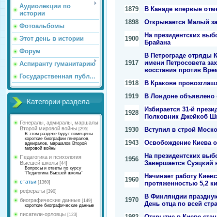
Аудиолекции по
1879
В Канаде впервые отм
истории
1898
Открывается Малый за
Фотоальбомы
На президентских выб
1900
Этот день в истории
Брайана
Форум
В Петрограде отряды 
1917
имени Петросовета зах
Аспиранту гуманитарию
восстания против Вре
Государственная публ...
1918
В Кракове провозглаш
1919
В Лондоне объявлено 
Категории раздела
Избирается 31-й прези
1928
Полковник Джейкоб Ши
Генералы, адмиралы, маршалы
Второй мировой войны
1930
Вступил в строй Моск
[295]
В этом разделе будут помещены
короткие биографии генералов,
1943
Освобождение Киева о
адмиралов, маршалов Второй
мировой войны
На президентских выб
Педагогика и психология
1956
Завершается Суэцкий 
Высшей школы
[44]
Вопросы и ответы по курсу
"Педагогика Высшей школы"
Начинает работу Киев
1960
статьи
протяженностью 5,2 ки
[1360]
рефераты
[390]
В Финляндии празднуют
1970
биографические данные
[149]
День отца по всей стр
короткие биографические данные
писатели-орловцы
[123]
1982
Открытие в Киеве стан