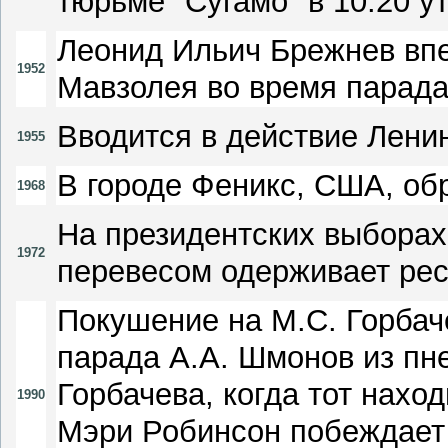
тюрьме "Сугамо" в 10.20 у
Леонид Ильич Брежнев впе
1952
Мавзолея во время парад
Вводится в действие Лени
1955
В городе Феникс, США, обр
1968
На президентских выбора
1972
перевесом одерживает ре
Покушение на М.С. Горбач
парада А.А. Шмонов из пне
Горбачева, когда тот нахо
1990
Мэри Робинсон побеждает 