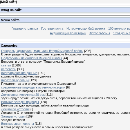
[
Мой сайт
]
Вход на сайт
Меню сайта
Главная страница
Гостевая книга
Историческая библиотека
100 великих в
Аудиолекции по истории
Фотоальбомы
Этот день 
Categories
Генералы, адмиралы, маршалы Второй мировой войны
[295]
В этом разделе будут помещены короткие биографии генералов, адмиралов, маршал
Педагогика и психология Высшей школы
[44]
Вопросы и ответы по курсу "Педагогика Высшей школы"
статьи
[1360]
рефераты
[390]
биографические данные
[149]
короткие биографические данные
писатели-орловцы
[123]
Писатели так или иначе связанные с Орловщиной
современные подходы к изучению истории
[6]
современные подходы к изучению истории
Документы, источники 20 век
[313]
здесь будут размещаться документы, первоисточники относящиеся к 20 веку.
Великие загадки природы
[120]
Великие загадки природы: тайны живой и неживой природы
Лекции по истории
[6]
Лекции по Отечественной истории, Всеобщей истории, истории литературы, истории 
Загадки истории
[109]
загадки истории
Великие авантюристы
[115]
в этом разделе вы узнаете о самых известных авантюристах