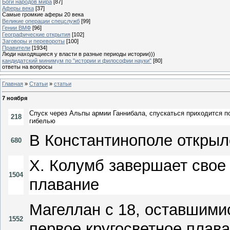
Боги народов мира
[87]
Аферы века
[37]
Самые громкие аферы 20 века
Великие операции спецслужб
[99]
Гении ВМФ
[96]
Географические открытия
[102]
Заговоры и перевороты
[100]
Правители
[1934]
Люди находящиеся у власти в разные периоды истории)))
кандидатский минимум по "истории и философии науки"
[80]
ответы на вопросы
Главная
»
Статьи
»
статьи
7 ноября
Спуск через Альпы армии Ганнибала, спускаться приходится по
218
гибелью
В Константинополе открыл
680
Х. Колумб завершает свое
1504
плавание
Магеллан с 18, оставшими
1552
первое кругосветное плав