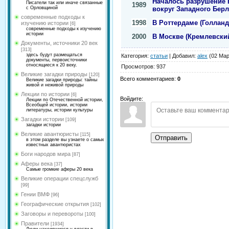
Началось разрушение 
Писатели так или иначе связанные
1989
вокруг Западного Берл
с Орловщиной
современные подходы к
1998
В Роттердаме (Голлан
изучению истории
[6]
современные подходы к изучению
истории
2000
В Москве (Кремлевски
Документы, источники 20 век
[313]
здесь будут размещаться
Категория
:
статьи
|
Добавил
:
alex
(02 Мар
документы, первоисточники
относящиеся к 20 веку.
Просмотров
:
937
Великие загадки природы
[120]
Всего комментариев
:
0
Великие загадки природы: тайны
живой и неживой природы
Лекции по истории
[6]
Войдите:
Лекции по Отечественной истории,
Всеобщей истории, истории
литературы, истории культуры
Загадки истории
[109]
загадки истории
Великие авантюристы
[115]
Отправить
в этом разделе вы узнаете о самых
известных авантюристах
Боги народов мира
[87]
Аферы века
[37]
Самые громкие аферы 20 века
Великие операции спецслужб
[99]
Гении ВМФ
[96]
Географические открытия
[102]
Заговоры и перевороты
[100]
Правители
[1934]