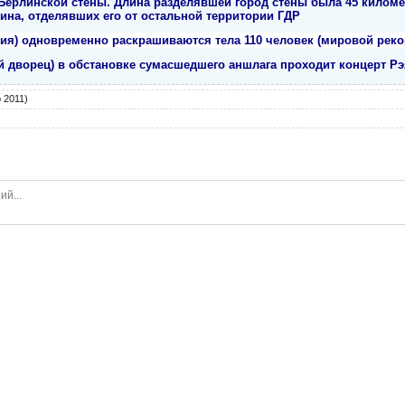
Берлинской стены. Длина разделявшей город стены была 45 киломе
ина, отделявших его от остальной территории ГДР
дия) одновременно раскрашиваются тела 110 человек (мировой реко
й дворец) в обстановке сумасшедшего аншлага проходит концерт Рэ
 2011)