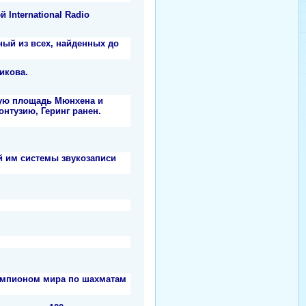
International Radio
ный из всех, найденных до
икова.
ную площадь Мюнхена и
онтузию, Геринг ранен.
й им системы звукозаписи
чемпионом мира по шахматам