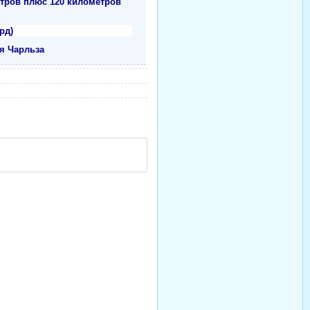
тров плюс 120 километров
рд)
я Чарльза