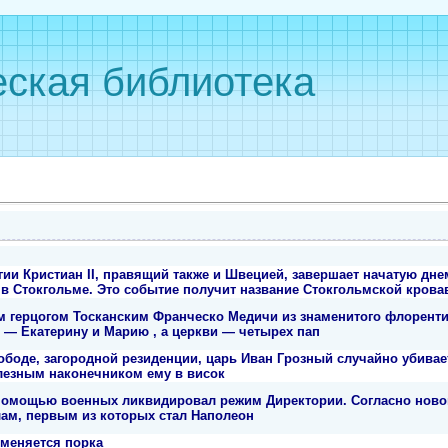
ская библиотека
ии Кристиан II, правящий также и Швецией, завершает начатую дне
в Стокгольме. Это событие получит название Стокгольмской крова
 герцогом Тосканским Франческо Медичи из знаменитого флоренти
 — Екатерину и Марию , а церкви — четырех пап
боде, загородной резиденции, царь Иван Грозный случайно убивает
лезным наконечником ему в висок
помощью военных ликвидировал режим Директории. Согласно новой
лам, первым из которых стал Наполеон
тменяется порка