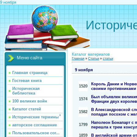
9 ноября
Историче
Каталог материалов
Меню сайта
Главная
»
Статьи
»
статьи
9 ноября
Главная страница
Гостевая книга
Король Дании и Норвег
1520
своими противниками 
Историческая
библиотека
Был объявлен великим
1574
100 великих войн
Франции двух королев
Каталог статей
В Александровской сло
1582
попадая посохом с же
Исторические термины
Наполеон Бонапарт с 
1799
авторское соглашение
перешла к трем консу
Пользовательское сог...
1859
В английской армии о