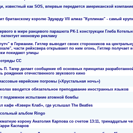
, известный как SOS, впервые передается американской компанией 
ит британскому королю Эдуарду VII алмаз "Куллинан" - самый круп
ервого в мире ранцевого парашюта РК-1 конструкции Глеба Котельн
патентует неоновую рекламу
путч" в Германии. Гитлер выводит своих сторонников на централь
нхале", части рейхсвера открывают по ним огонь, Гитлер получает к
ики покидают улицы
 отряды СС
ль П. Тагер делает сообщение об основных принципах разработанно
ь рождения отечественного звукового кино
массовые еврейские погромы («Хрустальная ночь»)
школах вводится обязательное преподавание иностранных языков
т подземное испытание атомной бомбы
л кафе «Кэверн Клаб», где услышал The Beatles
 сольный альбом Ringo
ахматную корону Анатолия Карпова со счетом 13:11, тринадцатым 
Гарри Каспаров