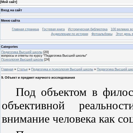
[
Мой сайт
]
Вход на сайт
Меню сайта
Главная страница
Гостевая книга
Историческая библиотека
100 великих в
Аудиолекции по истории
Фотоальбомы
Этот день 
Categories
Педагогика Высшей школы
[20]
вопросы и ответы по курсу "Педагогика Высшей школы"
Психология Высшей школы
[24]
Главная
»
Статьи
»
Педагогика и психология Высшей школы
»
Педагогика Высшей шк
9. Объект и предмет научного исследования
Под объектом в филос
объективной реальнос
внимание человека как соц