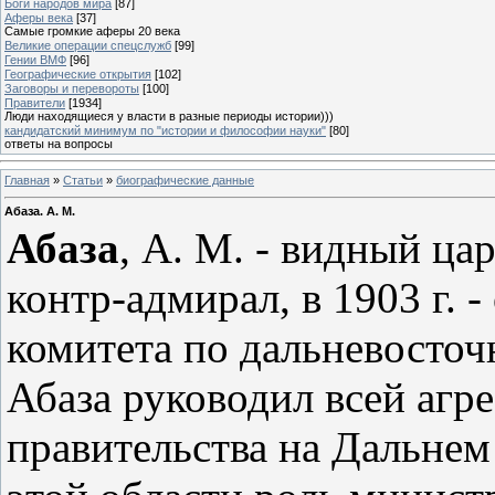
Боги народов мира
[87]
Аферы века
[37]
Самые громкие аферы 20 века
Великие операции спецслужб
[99]
Гении ВМФ
[96]
Географические открытия
[102]
Заговоры и перевороты
[100]
Правители
[1934]
Люди находящиеся у власти в разные периоды истории)))
кандидатский минимум по "истории и философии науки"
[80]
ответы на вопросы
Главная
»
Статьи
»
биографические данные
Абаза. А. М.
Абаза
, А. М. - видный цар
контр-адмирал, в 1903 г. 
комитета по дальневосточ
Абаза руководил всей агр
правительства на Дальнем