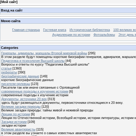
[
Мой сайт
]
Вход на сайт
Меню сайта
Главная страница
Гостевая книга
Историческая библиотека
100 великих в
Аудиолекции по истории
Фотоальбомы
Этот день 
Categories
Генералы, адмиралы, маршалы Второй мировой войны
[295]
В этом разделе будут помещены короткие биографии генералов, адмиралов, маршал
Педагогика и психология Высшей школы
[44]
Вопросы и ответы по курсу "Педагогика Высшей школы"
статьи
[1360]
рефераты
[390]
биографические данные
[149]
короткие биографические данные
писатели-орловцы
[123]
Писатели так или иначе связанные с Орловщиной
современные подходы к изучению истории
[6]
современные подходы к изучению истории
Документы, источники 20 век
[313]
здесь будут размещаться документы, первоисточники относящиеся к 20 веку.
Великие загадки природы
[120]
Великие загадки природы: тайны живой и неживой природы
Лекции по истории
[6]
Лекции по Отечественной истории, Всеобщей истории, истории литературы, истории 
Загадки истории
[109]
загадки истории
Великие авантюристы
[115]
в этом разделе вы узнаете о самых известных авантюристах