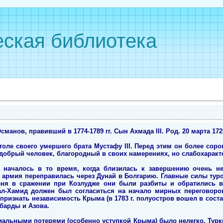
ская библиотека
манов, правивший в 1774-1789 гг. Сын Ахмада III. Род. 20 марта 1725 г
оле своего умершего брата Мустафу III. Перед этим он более сор
 добрый человек, благородный в своих намерениях, но слабохарак
 началось в то время, когда близилась к завершению очень н
ая армия переправилась через Дунай в Болгарию. Главные силы тур
ня в сражении при Козлудже они были разбиты и обратились в 
ал-Хамид должен был согласиться на начало мирных переговоро
признать независимость Крыма (в 1783 г. полуостров вошел в соста
барды и Азова.
иальными потерями (особенно уступкой Крыма) было нелегко. Турк