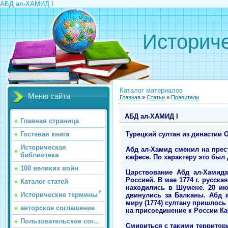
АБД ал-ХАМИД I
Историче
Каталог материалов
Меню сайта
Главная
»
Статьи
»
Правители
АБД ал-ХАМИД I
Главная страница
Турецкий султан из династии Ос
Гостевая книга
Историческая
Абд ал-Хамид сменил на прест
библиотека
кафесе. По характеру это был
100 великих войн
Царствование Абд ал-Хамида
Россией. В мае 1774 г. русск
Каталог статей
находились в Шумене. 20 ию
Исторические термины
двинулись за Балканы. Абд 
миру (1774) султану пришлось 
авторское соглашение
на присоединение к России Ка
Пользовательское сог...
Смириться с такими территор