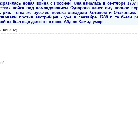
зразилась новая война с Россией. Она началась в сентябре 1787 г
сских войск под командованием Суворова нанес ему полное пора
стрия. Тогда же русские войска овладели Хотином и Очаковым.
ствовали против австрийцев - уже в сентябре 1788 г. те были р
войны был еще далеко не ясен, Абд ал-Хамид умер.
 Ноя 2012)