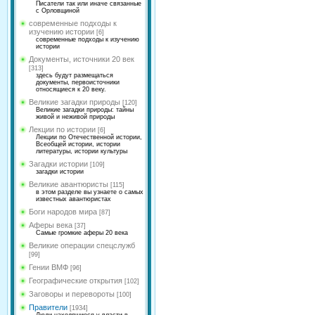
Писатели так или иначе связанные
с Орловщиной
современные подходы к
изучению истории
[6]
современные подходы к изучению
истории
Документы, источники 20 век
[313]
здесь будут размещаться
документы, первоисточники
относящиеся к 20 веку.
Великие загадки природы
[120]
Великие загадки природы: тайны
живой и неживой природы
Лекции по истории
[6]
Лекции по Отечественной истории,
Всеобщей истории, истории
литературы, истории культуры
Загадки истории
[109]
загадки истории
Великие авантюристы
[115]
в этом разделе вы узнаете о самых
известных авантюристах
Боги народов мира
[87]
Аферы века
[37]
Самые громкие аферы 20 века
Великие операции спецслужб
[99]
Гении ВМФ
[96]
Географические открытия
[102]
Заговоры и перевороты
[100]
Правители
[1934]