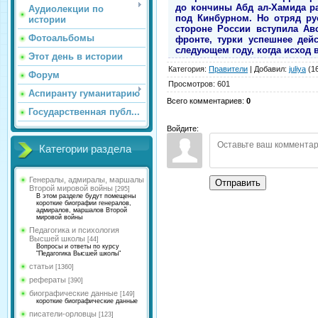
до кончины Абд ал-Хамида ра
Аудиолекции по
под Кинбурном. Но отряд ру
истории
стороне России вступила Ав
Фотоальбомы
фронте, турки успешнее дей
следующем году, когда исход 
Этот день в истории
Категория
:
Правители
|
Добавил
:
juliya
(16
Форум
Просмотров
:
601
Аспиранту гуманитарию
Всего комментариев
:
0
Государственная публ...
Войдите:
Категории раздела
Генералы, адмиралы, маршалы
Отправить
Второй мировой войны
[295]
В этом разделе будут помещены
короткие биографии генералов,
адмиралов, маршалов Второй
мировой войны
Педагогика и психология
Высшей школы
[44]
Вопросы и ответы по курсу
"Педагогика Высшей школы"
статьи
[1360]
рефераты
[390]
биографические данные
[149]
короткие биографические данные
писатели-орловцы
[123]