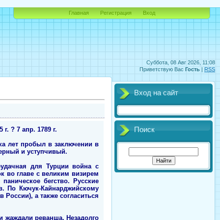
Главная
Регистрация
Вход
Суббота, 08 Авг 2026, 11:08
Приветствую Вас
Гость
|
RSS
Вход на сайт
. ? 7 апр. 1789 г.
Поиск
ока лет пробыл в заключении в
терный и уступчивый.
еудачная для Турции война с
ок во главе с великим визирем
паническое бегство. Русские
в. По Кючук-Кайнарджийскому
в России), а также согласиться
и жаждали реванша. Незадолго