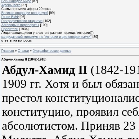
Боги народов мира
[87]
Аферы века
[37]
Самые громкие аферы 20 века
Великие операции спецслужб
[99]
Гении ВМФ
[96]
Географические открытия
[102]
Заговоры и перевороты
[100]
Правители
[1934]
Люди находящиеся у власти в разные периоды истории)))
кандидатский минимум по "истории и философии науки"
[80]
ответы на вопросы
Главная
»
Статьи
»
биографические данные
Абдул-Хамид II (1842-1918)
Абдул-Хамид II
(1842-191
1909 гг. Хотя и был обяз
престол конституционалис
конституцию, проявил се
абсолютистом. Приняв 23 