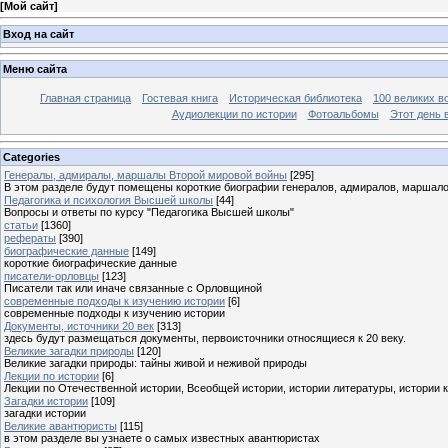
[
Мой сайт
]
Вход на сайт
Меню сайта
Главная страница
Гостевая книга
Историческая библиотека
100 великих в
Аудиолекции по истории
Фотоальбомы
Этот день 
Categories
Генералы, адмиралы, маршалы Второй мировой войны
[295]
В этом разделе будут помещены короткие биографии генералов, адмиралов, маршал
Педагогика и психология Высшей школы
[44]
Вопросы и ответы по курсу "Педагогика Высшей школы"
статьи
[1360]
рефераты
[390]
биографические данные
[149]
короткие биографические данные
писатели-орловцы
[123]
Писатели так или иначе связанные с Орловщиной
современные подходы к изучению истории
[6]
современные подходы к изучению истории
Документы, источники 20 век
[313]
здесь будут размещаться документы, первоисточники относящиеся к 20 веку.
Великие загадки природы
[120]
Великие загадки природы: тайны живой и неживой природы
Лекции по истории
[6]
Лекции по Отечественной истории, Всеобщей истории, истории литературы, истории 
Загадки истории
[109]
загадки истории
Великие авантюристы
[115]
в этом разделе вы узнаете о самых известных авантюристах