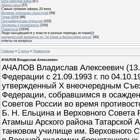
Боги народов мира
[87]
Аферы века
[37]
Самые громкие аферы 20 века
Великие операции спецслужб
[99]
Гении ВМФ
[96]
Географические открытия
[102]
Заговоры и перевороты
[100]
Правители
[1934]
Люди находящиеся у власти в разные периоды истории)))
кандидатский минимум по "истории и философии науки"
[80]
ответы на вопросы
Главная
»
Статьи
»
Правители
АЧАЛОВ Владислав Алексеевич
АЧАЛОВ Владислав Алексеевич (13.
Федерации с 21.09.1993 г. по 04.10.1
утвержденный Х внеочередным Съез
Федерации, собравшимся в осажде
Советов России во время противос
Б. Н. Ельцина и Верховного Совета
Атамыш Арского района Татарской А
танковом училище им. Верховного С