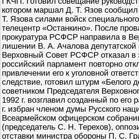
ГКЧП. Готовил совещание руководства
котором маршал Д. Т. Язов сообщил о
Т. Язова силами войск специального
телецентр «Останкино». После прова
прокуратура РСФСР направила в В
лишении В. А. Ачалова депутатской 
Верховный Совет РСФСР отказал в э
российский парламент повторно отк
привлечении его к уголовной ответст
следствие, готовил штурм «Белого д
советником Председателя Верховного
1992 г. возглавил созданный по его
г. избран членом думы Русского наци
Всеармейском офицерском собрани
(председатель С. Н. Терехов), опп
отставки министра обороны П. С. Гра