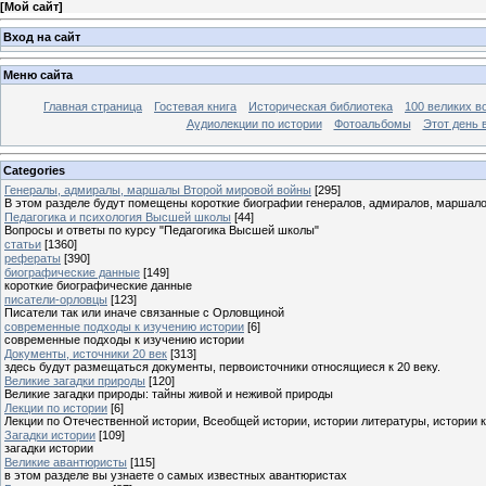
[
Мой сайт
]
Вход на сайт
Меню сайта
Главная страница
Гостевая книга
Историческая библиотека
100 великих в
Аудиолекции по истории
Фотоальбомы
Этот день 
Categories
Генералы, адмиралы, маршалы Второй мировой войны
[295]
В этом разделе будут помещены короткие биографии генералов, адмиралов, маршал
Педагогика и психология Высшей школы
[44]
Вопросы и ответы по курсу "Педагогика Высшей школы"
статьи
[1360]
рефераты
[390]
биографические данные
[149]
короткие биографические данные
писатели-орловцы
[123]
Писатели так или иначе связанные с Орловщиной
современные подходы к изучению истории
[6]
современные подходы к изучению истории
Документы, источники 20 век
[313]
здесь будут размещаться документы, первоисточники относящиеся к 20 веку.
Великие загадки природы
[120]
Великие загадки природы: тайны живой и неживой природы
Лекции по истории
[6]
Лекции по Отечественной истории, Всеобщей истории, истории литературы, истории 
Загадки истории
[109]
загадки истории
Великие авантюристы
[115]
в этом разделе вы узнаете о самых известных авантюристах