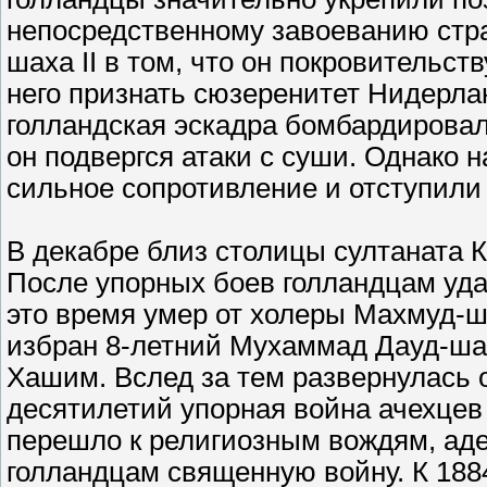
непосредственному завоеванию стран
шаха II в том, что он покровительст
него признать сюзеренитет Нидерлан
голландская эскадра бомбардировал
он подвергся атаки с суши. Однако
сильное сопротивление и отступили
В декабре близ столицы султаната 
После упорных боев голландцам удал
это время умер от холеры Махмуд-ш
избран 8-летний Мухаммад Дауд-шах
Хашим. Вслед за тем развернулась 
десятилетий упорная война ачехцев 
перешло к религиозным вождям, ад
голландцам священную войну. К 1884