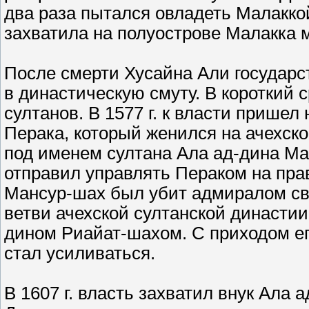
два раза пытался овладеть Малаккой -
захватила на полуострове Малакка 
После смерти Хусайна Али государс
в династическую смуту. В короткий 
султанов. В 1577 г. к власти прише
Перака, который женился на ачехск
под именем султана Ала ад-дина Ма
отправил управлять Пераком на прав
Мансур-шах был убит адмиралом св
ветви ачехской султанской династии.
дином Риайат-шахом. С приходом его
стал усиливаться.
В 1607 г. власть захватил внук Ала