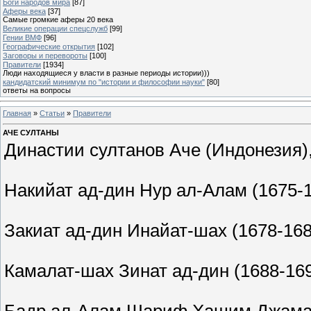
Боги народов мира
[87]
Аферы века
[37]
Самые громкие аферы 20 века
Великие операции спецслужб
[99]
Гении ВМФ
[96]
Географические открытия
[102]
Заговоры и перевороты
[100]
Правители
[1934]
Люди находящиеся у власти в разные периоды истории)))
кандидатский минимум по "истории и философии науки"
[80]
ответы на вопросы
Главная
»
Статьи
»
Правители
АЧЕ СУЛТАНЫ
Династии султанов Аче (Индонезия),
Накийат ад-дин Нур ал-Алам (1675-
Закиат ад-дин Инайат-шах (1678-168
Камалат-шах Зинат ад-дин (1688-16