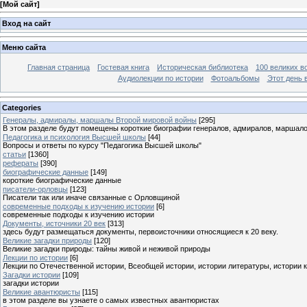
[
Мой сайт
]
Вход на сайт
Меню сайта
Главная страница
Гостевая книга
Историческая библиотека
100 великих в
Аудиолекции по истории
Фотоальбомы
Этот день 
Categories
Генералы, адмиралы, маршалы Второй мировой войны
[295]
В этом разделе будут помещены короткие биографии генералов, адмиралов, маршал
Педагогика и психология Высшей школы
[44]
Вопросы и ответы по курсу "Педагогика Высшей школы"
статьи
[1360]
рефераты
[390]
биографические данные
[149]
короткие биографические данные
писатели-орловцы
[123]
Писатели так или иначе связанные с Орловщиной
современные подходы к изучению истории
[6]
современные подходы к изучению истории
Документы, источники 20 век
[313]
здесь будут размещаться документы, первоисточники относящиеся к 20 веку.
Великие загадки природы
[120]
Великие загадки природы: тайны живой и неживой природы
Лекции по истории
[6]
Лекции по Отечественной истории, Всеобщей истории, истории литературы, истории 
Загадки истории
[109]
загадки истории
Великие авантюристы
[115]
в этом разделе вы узнаете о самых известных авантюристах