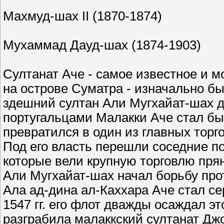
Махмуд-шах II (1870-1874)
Мухаммад Дауд-шах (1874-1903)
Султанат Аче - самое известное и 
на острове Суматра - изначально бы
здешний султан Али Мугхайат-шах д
португальцами Малакки Аче стал быс
превратился в один из главных торг
Под его власть перешли соседние п
которые вели крупную торговлю прян
Али Мугхайат-шах начал борьбу прот
Ала ад-дина ал-Каххара Аче стал с
1547 гг. его флот дважды осаждал это
разграбила малаккский султанат Джо