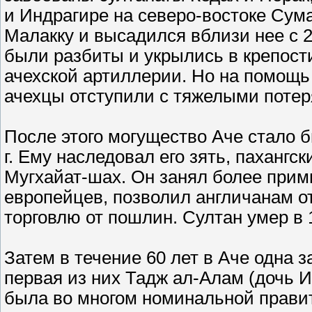
и Индрагире на северо-востоке Сума
Малакку и высадился вблизи нее с 
были разбиты и укрылись в крепост
ачехской артиллерии. Но на помощь
ачехцы отступили с тяжелыми потер
После этого могущество Аче стало 
г. Ему наследовал его зять, пахангс
Мугхайат-шах. Он занял более при
европейцев, позволил англичанам о
торговлю от пошлин. Султан умер в 1
Затем в течение 60 лет в Аче одна 
первая из них Тадж ал-Алам (дочь 
была во многом номинальной прави