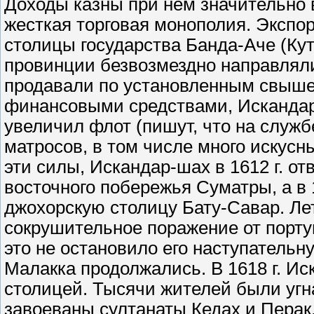
Доходы казны при нем значительно 
жесткая торговая монополия. Экспор
столицы государства Банда-Аче (Ку
провинции безвозмездно направляли
продавали по установленным свыше
финансовыми средствами, Искандар
увеличил флот (пишут, что на служ
матросов, в том числе много искусн
эти силы, Искандар-шах в 1612 г. о
восточного побережья Суматры, а в 
джохорскую столицу Бату-Савар. Лет
сокрушительное поражение от португ
это не остановило его наступательн
Малакка продолжались. В 1618 г. Ис
столицей. Тысячи жителей были угна
завоеваны султанаты Кедах и Перак,