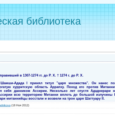
ская библиотека
авивший в 1307-1274 гг. до Р. Х. † 1274 г. до Р. Х.
Шамши-Адада I принял титул "царя множества". Он нанес п
огатую хурритскую область Аррапху. Поход его против Митанн
л себя данником Ассирии. Несколько лет спустя Ададнерари 
Ассирии всю территорию Митанни вплоть до большой излучины 
ри митаннийцы восстали и возвели на трон царя Шаттуару II.
elnikova
(18 Ноя 2012)