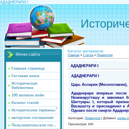
АДАДНЕРАРИ I
Историче
Каталог материалов
Меню сайта
Главная
»
Статьи
»
Правители
АДАДНЕРАРИ I
Главная страница
АДАДНЕРАРИ I
Гостевая книга
Историческая
Царь Ассирии (Месопотамия), пр
библиотека
Ададнерари впервые после 
100 великих войн
Назимарутташу и завоевал б
Шаттуары I, который призна
Каталог статей
Васашатту и присоединил к 
Исторические термины
Однако после смерти Ададнера
авторское соглашение
Категория
:
Правители
|
Добавил
:
sweta-m
Просмотров
:
640
Пользовательское сог...