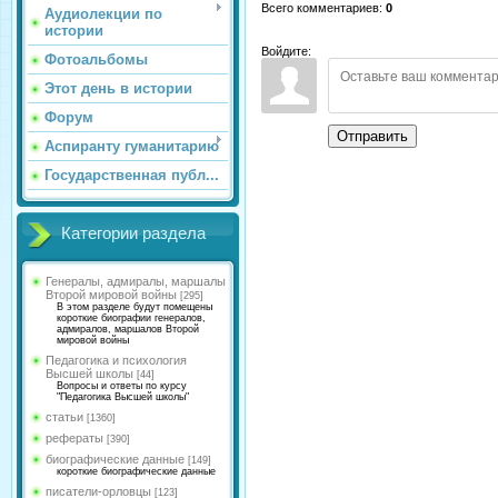
Всего комментариев
:
0
Аудиолекции по
истории
Войдите:
Фотоальбомы
Этот день в истории
Форум
Отправить
Аспиранту гуманитарию
Государственная публ...
Категории раздела
Генералы, адмиралы, маршалы
Второй мировой войны
[295]
В этом разделе будут помещены
короткие биографии генералов,
адмиралов, маршалов Второй
мировой войны
Педагогика и психология
Высшей школы
[44]
Вопросы и ответы по курсу
"Педагогика Высшей школы"
статьи
[1360]
рефераты
[390]
биографические данные
[149]
короткие биографические данные
писатели-орловцы
[123]