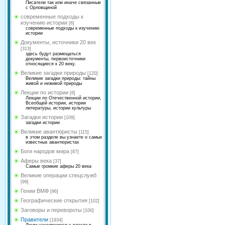
Писатели так или иначе связанные
с Орловщиной
современные подходы к
изучению истории
[6]
современные подходы к изучению
истории
Документы, источники 20 век
[313]
здесь будут размещаться
документы, первоисточники
относящиеся к 20 веку.
Великие загадки природы
[120]
Великие загадки природы: тайны
живой и неживой природы
Лекции по истории
[6]
Лекции по Отечественной истории,
Всеобщей истории, истории
литературы, истории культуры
Загадки истории
[109]
загадки истории
Великие авантюристы
[115]
в этом разделе вы узнаете о самых
известных авантюристах
Боги народов мира
[87]
Аферы века
[37]
Самые громкие аферы 20 века
Великие операции спецслужб
[99]
Гении ВМФ
[96]
Географические открытия
[102]
Заговоры и перевороты
[100]
Правители
[1934]