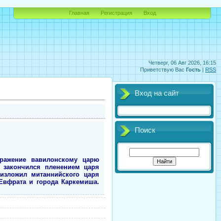
Главная
Регистрация
Вход
Четверг, 06 Авг 2026, 16:15
Приветствую Вас
Гость
|
RSS
Вход на сайт
Поиск
оражение вавилонскому царю
и закончился пленением царя
низложил митаннийского царя
Евфрата и города Каркемиша.