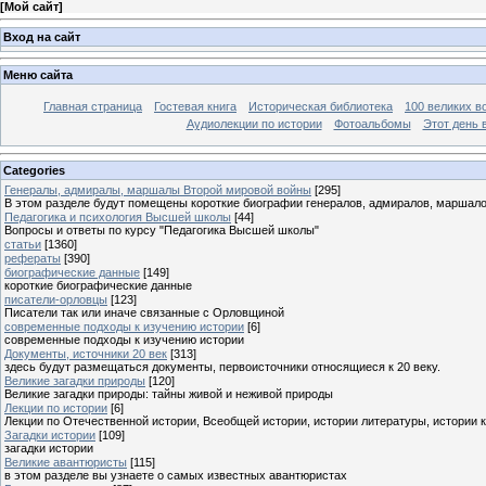
[
Мой сайт
]
Вход на сайт
Меню сайта
Главная страница
Гостевая книга
Историческая библиотека
100 великих в
Аудиолекции по истории
Фотоальбомы
Этот день 
Categories
Генералы, адмиралы, маршалы Второй мировой войны
[295]
В этом разделе будут помещены короткие биографии генералов, адмиралов, маршал
Педагогика и психология Высшей школы
[44]
Вопросы и ответы по курсу "Педагогика Высшей школы"
статьи
[1360]
рефераты
[390]
биографические данные
[149]
короткие биографические данные
писатели-орловцы
[123]
Писатели так или иначе связанные с Орловщиной
современные подходы к изучению истории
[6]
современные подходы к изучению истории
Документы, источники 20 век
[313]
здесь будут размещаться документы, первоисточники относящиеся к 20 веку.
Великие загадки природы
[120]
Великие загадки природы: тайны живой и неживой природы
Лекции по истории
[6]
Лекции по Отечественной истории, Всеобщей истории, истории литературы, истории 
Загадки истории
[109]
загадки истории
Великие авантюристы
[115]
в этом разделе вы узнаете о самых известных авантюристах