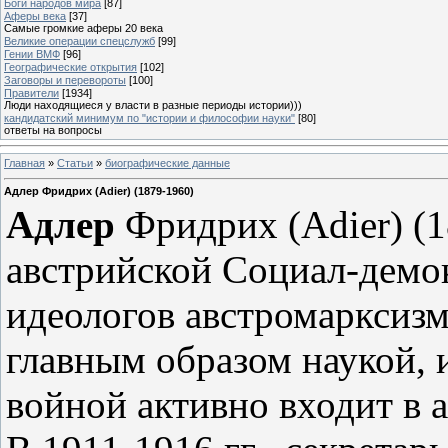
Боги народов мира
[87]
Аферы века
[37]
Самые громкие аферы 20 века
Великие операции спецслужб
[99]
Гении ВМФ
[96]
Географические открытия
[102]
Заговоры и перевороты
[100]
Правители
[1934]
Люди находящиеся у власти в разные периоды истории)))
кандидатский минимум по "истории и философии науки"
[80]
ответы на вопросы
Главная
»
Статьи
»
биографические данные
Адлер Фридрих (Adier) (1879-1960)
Адлер
Фридрих (Adier) (1
австрийской Социал-демо
идеологов австромарксизм
главным образом наукой, 
войной активно входит в 