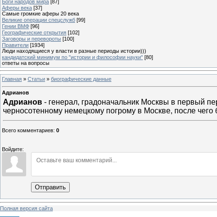
Боги народов мира
[87]
Аферы века
[37]
Самые громкие аферы 20 века
Великие операции спецслужб
[99]
Гении ВМФ
[96]
Географические открытия
[102]
Заговоры и перевороты
[100]
Правители
[1934]
Люди находящиеся у власти в разные периоды истории)))
кандидатский минимум по "истории и философии науки"
[80]
ответы на вопросы
Главная
»
Статьи
»
биографические данные
Адрианов
Адрианов
- генерал, градоначальник Москвы в первый пе
черносотенному немецкому погрому в Москве, после чего 
Всего комментариев
:
0
Войдите:
Отправить
Полная версия сайта