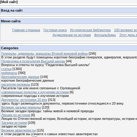
[
Мой сайт
]
Вход на сайт
Меню сайта
Главная страница
Гостевая книга
Историческая библиотека
100 великих в
Аудиолекции по истории
Фотоальбомы
Этот день 
Categories
Генералы, адмиралы, маршалы Второй мировой войны
[295]
В этом разделе будут помещены короткие биографии генералов, адмиралов, маршал
Педагогика и психология Высшей школы
[44]
Вопросы и ответы по курсу "Педагогика Высшей школы"
статьи
[1360]
рефераты
[390]
биографические данные
[149]
короткие биографические данные
писатели-орловцы
[123]
Писатели так или иначе связанные с Орловщиной
современные подходы к изучению истории
[6]
современные подходы к изучению истории
Документы, источники 20 век
[313]
здесь будут размещаться документы, первоисточники относящиеся к 20 веку.
Великие загадки природы
[120]
Великие загадки природы: тайны живой и неживой природы
Лекции по истории
[6]
Лекции по Отечественной истории, Всеобщей истории, истории литературы, истории 
Загадки истории
[109]
загадки истории
Великие авантюристы
[115]
в этом разделе вы узнаете о самых известных авантюристах