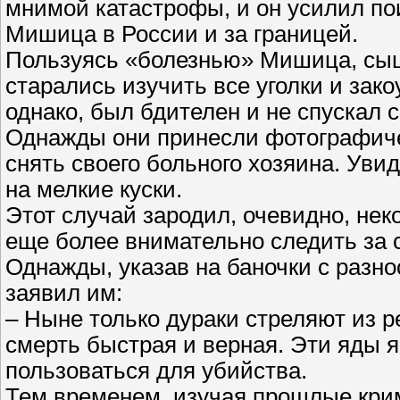
мнимой катастрофы, и он усилил по
Мишица в России и за границей.
Пользуясь «болезнью» Мишица, сыщ
старались изучить все уголки и зак
однако, был бдителен и не спускал с
Однажды они принесли фотографичес
снять своего больного хозяина. Уви
на мелкие куски.
Этот случай зародил, очевидно, нек
еще более внимательно следить за
Однажды, указав на баночки с разно
заявил им:
– Ныне только дураки стреляют из ре
смерть быстрая и верная. Эти яды я
пользоваться для убийства.
Тем временем, изучая прошлые кри