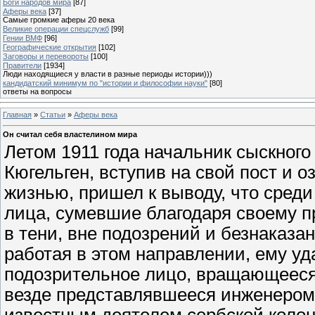
Боги народов мира
[87]
Аферы века
[37]
Самые громкие аферы 20 века
Великие операции спецслужб
[99]
Гении ВМФ
[96]
Географические открытия
[102]
Заговоры и перевороты
[100]
Правители
[1934]
Люди находящиеся у власти в разные периоды истории)))
кандидатский минимум по "истории и философии науки"
[80]
ответы на вопросы
Главная
»
Статьи
»
Аферы века
Он считал себя властелином мира
Летом 1911 года начальник сыскного
Кюгельген, вступив на свой пост и 
жизнью, пришел к выводу, что сред
лица, сумевшие благодаря своему 
в тени, вне подозрений и безнаказа
работая в этом направлении, ему уд
подозрительное лицо, вращающееся в
везде представлявшееся инженеро