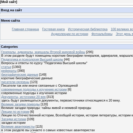
[
Мой сайт
]
Вход на сайт
Меню сайта
Главная страница
Гостевая книга
Историческая библиотека
100 великих в
Аудиолекции по истории
Фотоальбомы
Этот день 
Categories
Генералы, адмиралы, маршалы Второй мировой войны
[295]
В этом разделе будут помещены короткие биографии генералов, адмиралов, маршал
Педагогика и психология Высшей школы
[44]
Вопросы и ответы по курсу "Педагогика Высшей школы"
статьи
[1360]
рефераты
[390]
биографические данные
[149]
короткие биографические данные
писатели-орловцы
[123]
Писатели так или иначе связанные с Орловщиной
современные подходы к изучению истории
[6]
современные подходы к изучению истории
Документы, источники 20 век
[313]
здесь будут размещаться документы, первоисточники относящиеся к 20 веку.
Великие загадки природы
[120]
Великие загадки природы: тайны живой и неживой природы
Лекции по истории
[6]
Лекции по Отечественной истории, Всеобщей истории, истории литературы, истории 
Загадки истории
[109]
загадки истории
Великие авантюристы
[115]
в этом разделе вы узнаете о самых известных авантюристах