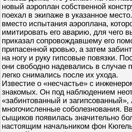
новый аэроплан собственной конст
поехал в экипаже в указанное мест
вместо испытания аэроплана, которо
имитировать его аварию, для чего в
приказал сопровождавшему его помо
припасенной кровью, а затем забин
на ногу и руку гипсовые повязки. П
они свободно надевались в случае 
легко снимались после их ухода.
Известие о «несчастье» с инженеро
знакомых. Он под наблюдением нео
«забинтованный и загипсованный», 
многочисленные соболезнования. Вв
сыщиков появилась значительно бо
настоящим начальником фон Кюгельг