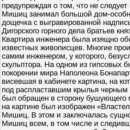
предупреждая о том, что не следует 
Мишиц занимал большой дом-особняк
дощечка с выгравированной надпис
Дигорского горного дела братьев кня
Квартира инженера была изящно об
известных живописцев. Многие про
самим инженером, у которого, безу
скульптора. На одном из гипсовых б
покорении мира Наполеона Бонапарт
висевшая в кабинете картина, на ко
под распластавшим крылья черным о
был обращен в сторону бушующего м
на картине был изображен «Властел
Мишиц. В этом и заключалась сущно
Мишиц всем, в том числе и следивш