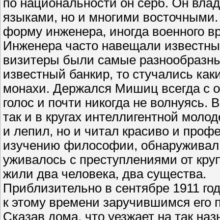
по национальности он серб. Он вла
языками, но и многими восточными.
форму инженера, иногда военного вр
Инженера часто навещали известные
визитеры были самые разнообразные
известный банкир, то стучались как
монахи. Держался Мишиц всегда с 
голос и почти никогда не волнуясь. 
так и в кругах интеллигентной моло
и лепил, но и читал красиво и проф
изучению философии, обнаруживал г
уживалось с преступлениями от кру
жили два человека, два существа.
Приблизительно в сентябре 1911 г
к этому времени заручившимся его 
Сказав дома, что уезжает на так н