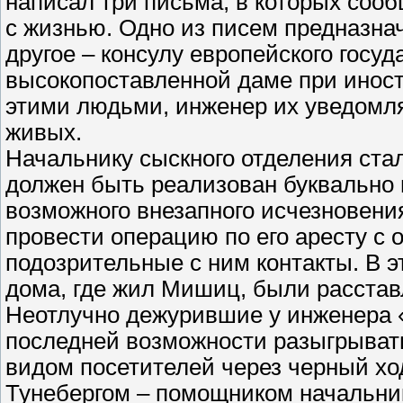
написал три письма, в которых соо
с жизнью. Одно из писем предназна
другое – консулу европейского госуда
высокопоставленной даме при иност
этими людьми, инженер их уведомлял
живых.
Начальнику сыскного отделения стал
должен быть реализован буквально 
возможного внезапного исчезновени
провести операцию по его аресту с
подозрительные с ним контакты. В эт
дома, где жил Мишиц, были расстав
Неотлучно дежурившие у инженера 
последней возможности разыгрывать
видом посетителей через черный ход
Тунебергом – помощником начальник