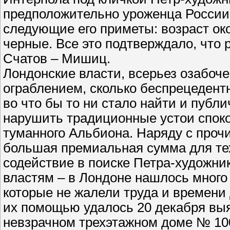
предположительно уроженца России,
следующие его приметы: возраст око
черные. Все это подтверждало, что 
Счатов – Мишиц.
Лондонские власти, всерьез озабоч
ограблением, сколько беспрецедент
во что бы то ни стало найти и публ
нарушить традиционные устои спок
туманного Альбиона. Наряду с про
большая премиальная сумма для тех
содействие в поиске Петра-художник
властям – в Лондоне нашлось мног
которые не жалели труда и времени 
их помощью удалось 20 декабря выя
невзрачном трехэтажном доме № 100