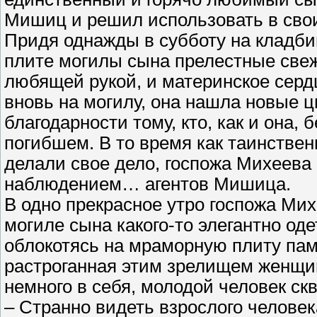
Мишиц и решил использовать в свои
Придя однажды в субботу на кладб
плите могилы сына прелестные свеж
любящей рукой, и материнское сердц
вновь на могилу, она нашла новые ц
благодарности тому, кто, как и она,
погибшем. В то время как таинствен
делали свое дело, госпожа Михеева
наблюдением… агентов Мишица.
В одно прекрасное утро госпожа Мих
могиле сына какого-то элегантно оде
облокотясь на мраморную плиту пам
растроганная этим зрелищем женщи
немного в себя, молодой человек скв
– Странно видеть взрослого человека