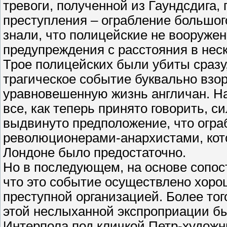
тревоги, полученной из Гаундсдига,
преступления – ограбление большог
знали, что полицейские не вооружены
предупреждения с расстояния в неск
Трое полицейских были убиты сразу,
трагическое событие буквально взо
уравновешенную жизнь англичан. Н
все, как теперь принято говорить, 
выдвинуто предположение, что огра
революционерами-анархистами, кото
Лондоне было предостаточно.
Но в последующем, на основе сопос
что это событие осуществлено хор
преступной организацией. Более тог
этой неслыханной экспроприации б
Интерпола под кличкой Петр-художн