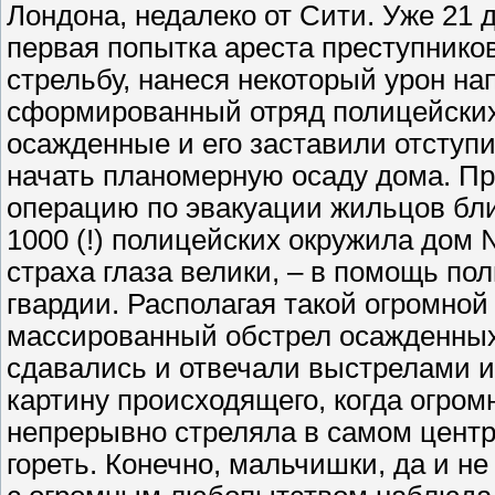
Лондона, недалеко от Сити. Уже 21 
первая попытка ареста преступников
стрельбу, нанеся некоторый урон н
сформированный отряд полицейских 
осажденные и его заставили отступ
начать планомерную осаду дома. Пр
операцию по эвакуации жильцов бл
1000 (!) полицейских окружила дом №
страха глаза велики, – в помощь п
гвардии. Располагая такой огромно
массированный обстрел осажденных 
сдавались и отвечали выстрелами и
картину происходящего, когда огром
непрерывно стреляла в самом центр
гореть. Конечно, мальчишки, да и н