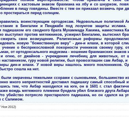
иенциях с кастовым знаком брахмана на лбу и со шнурком, повя
ебление в пищу говядины. Вместе с тем он приказал возжечь при д
о простираться перед солнцем.
 нравились воинствующим ортодоксам. Недовольные политикой А
осстание в Бенгалии и Пенджабе под лозунгом защиты ислама.
 падишахом его сводного брата Мухаммада Хакима, наместника Каб
но выступил против мятежников, усмирил Бенгалию, вытеснил брат
мирить свое возмущение. Религиозные реформы продолжилис
едовать новую "божественную веру" - дин-и илахи, в которой сл
 учение о беспрекословной покорности учеников своему гуру, о
ан, от ортодоксального индуизма - ношение брахманских знаков и
 и огню, от джайнов - учреждение лечебниц для животных, от 
наставником, гуру новой религии, был провозглашен сам Акбар, и
еры дин-и илахи. У новой веры нашлось много поклонников. О
быстро сошла на нет.
а были омрачены тяжелыми ссорами с сыновьями, большинство и
нно много неприятностей доставил падишаху самый способный из
вшись тем, что Акбар находился на юге, он в 1601 г. стал факти
указке вождь мятежного племени бундела убил близкого друга Акбар
Это убийство потрясло престарелого падишаха, но он сдался на у
я с Салимом.
 Ноя 2012)