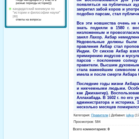
Люди находящиеся у власти в
разные периоды истории)))
появляться на публичных ауд
запретил забой коров и употр
кандидатский минимум по
"истории и философии науки"
подобно парсам, стал публичн
[80]
ответы на вопросы
Все эти новшества очень не
знать подняли в 1580 г. в
низложенным и провозгласили
занял Лахор. Акбар немедлен
Недовольные должны были с
правления Акбар стал пропов
Индии. От сикхов Акбар взял
примирению индусов и мусульм
парсов - поклонение солнцу
правители. Высшим духовным 
стала важнейшим символом в
имела и после смерти Акбара 
Последние годы жизни Акбар
и никчемными людьми. Особе
как Джихангир). Воспользова
Аллахабада. В 1602 г. по его 
администратора и историка. 
несколько месяцев помирилс
Категория
:
Правители
|
Добавил
:
juliya
(17
Просмотров
:
584
Всего комментариев
:
0