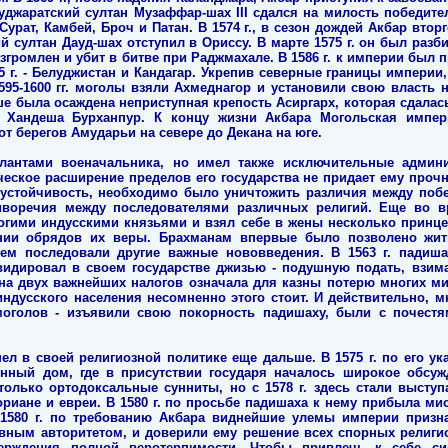
Гуджаратский султан Музаффар-шах III сдался на милость победите
урат, Камбей, Броч и Патан. В 1574 г., в сезон дождей Акбар втор
й султан Дауд-шах отступил в Ориссу. В марте 1575 г. он был разб
азгромлен и убит в битве при Раджмахале. В 1586 г. к империи был п
1595 г. - Белуджистан и Кандагар. Укрепив северные границы импери
595-1600 гг. моголы взяли Ахмеднагор и установили свою власть 
ше была осаждена неприступная крепость Асиргарх, которая сдалас
а Хандеша Бурханпур. К концу жизни Акбара Могольская импер
от берегов Амударьи на севере до Декана на юге.
лантами военачальника, но имел также исключительные админ
ческое расширение пределов его государства не придает ему прочн
устойчивость, необходимо было уничтожить различия между поб
иворечия между последователями различных религий. Еще во 
гими индусскими князьями и взял себе в жены несколько принце
нии обрядов их веры. Брахманам впервые было позволено жит
тем последовали другие важные нововведения. В 1563 г. падиша
квидировал в своем государстве джизью - подушную подать, взим
на двух важнейших налогов означала для казны потерю многих м
ндусского населения несомненно этого стоит. И действительно, м
оголов - изъявили свою покорность падишаху, были с почест
л в своей религиозной политике еще дальше. В 1575 г. по его ук
нный дом, где в присутствии государя началось широкое обсуж
олько ортодоксальные сунниты, но с 1578 г. здесь стали высту
ориане и евреи. В 1580 г. по просьбе падишаха к нему прибыла ми
 1580 г. по требованию Акбара виднейшие улемы империи призна
ным авторитетом, и доверили ему решение всех спорных религи
ерждения полной веротерпимости. Чтобы привлечь к себе си