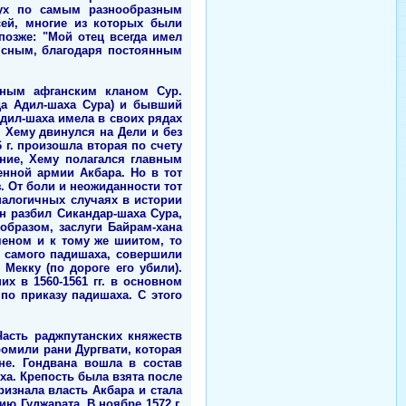
лух по самым разнообразным
сей, многие из которых были
озже: "Мой отец всегда имел
ясным, благодаря постоянным
нным афганским кланом Сур.
да Адил-шаха Сура) и бывший
дил-шаха имела в своих рядах
 Хему двинулся на Дели и без
6 г. произошла вторая по счету
ение, Хему полагался главным
нной армии Акбара. Но в тот
. От боли и неожиданности тот
налогичных случаях в истории
н разбил Сикандар-шаха Сура,
образом, заслуги Байрам-хана
еном и к тому же шиитом, то
й самого падишаха, совершили
Мекку (по дороге его убили).
х в 1560-1561 гг. в основном
по приказу падишаха. С этого
Часть раджпутанских княжеств
ромили рани Дургвати, которая
не. Гондвана вошла в состав
ха. Крепость была взята после
изнала власть Акбара и стала
ю Гуджарата. В ноябре 1572 г.