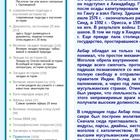
Писатели так или иначе связанные
он подступил к Ахмадабаду. 
с Орловщиной
после осады капитулировали С
современные подходы к
по Гангу и взял Патну. Здешни
изучению истории
[6]
июле 1576 г. - окончательно р
современные подходы к изучению
истории
Синд, в 1592 г. - Орисса, в 
Документы, источники 20 век
на юге. В результате войны 1
[313]
шахов. В том же году в Ханде
здесь будут размещаться
г. Еще прежде пала столиц
документы, первоисточники
относящиеся к 20 веку.
государство, простиравшееся 
Великие загадки природы
[120]
Великие загадки природы: тайны
Акбар обладал не только та
живой и неживой природы
понимал, что простое механи
Лекции по истории
[6]
Моголов обрела внутреннюю 
Лекции по Отечественной истории,
прежде всего смягчить прот
Всеобщей истории, истории
литературы, истории культуры
падишах познакомился со мно
Загадки истории
[109]
полную свободу в отправле
загадки истории
правителя Индии. Вслед за 
Великие авантюристы
[115]
паломников, а через год ли
в этом разделе вы узнаете о самых
мусульманских странах. Отме
известных авантюристах
был уверен, что лояльность и
Боги народов мира
[87]
этого непримиримые враги м
Аферы века
[37]
получили высокие должности.
Самые громкие аферы 20 века
Великие операции спецслужб
В следующие годы Акбар поше
[99]
сикри был построен молитве
Гении ВМФ
[96]
Сначала сюда приглашались т
Географические открытия
индусы, парсы, джайны, нест
[102]
моголов с католичеством. В
Заговоры и перевороты
[100]
высшим мусульманским духов
Правители
[1934]
он воспользовался для утв