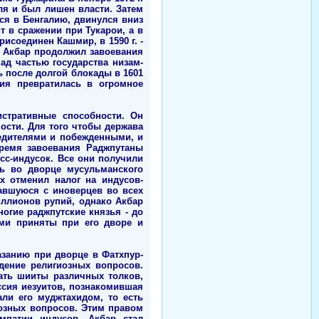
ля и был лишен власти. Затем
гся в Бенгалию, двинулся вниз
ит в сражении при Тукарои, а в
рисоединен Кашмир, в 1590 г. -
и, Акбар продолжил завоевания
над частью государства низам-
ь после долгой блокады в 1601
ия превратилась в огромное
истративные способности. Он
ости. Для того чтобы держава
едителями и побежденными, и
время завоевания Раджпутаны
сс-индусок. Все они получили
ь во дворце мусульманского
х отменил налог на индусов-
авшуюся с иноверцев во всех
иллионов рупий, однако Акбар
ногие раджпутские князья - до
ями приняты при его дворе и
азанию при дворце в Фатхпур-
дение религиозных вопросов.
пать шииты различных толков,
ссия иезуитов, познакомившая
ли его муджтахидом, то есть
озных вопросов. Этим правом
мпатии индусов, Акбар стал