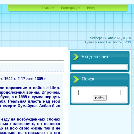
Главная
Регистрация
Вход
Четверг, 06 Авг 2026, 06:30
Приветствую Вас
Гость
|
RSS
Вход на сайт
542 г. ? 17 окт. 1605 г.
Поиск
лое поражение в войне с Шир-
 продолжения войны. Впрочем,
ле, а в 1555 г. сумел вернуть
ба. Реальная власть над этой
 о смерти Хумайуна, Акбар был
 езду на возбужденных слонах
дных положениях, он неплохо
р за всю свою жизнь так и не
исколько не отразился на его