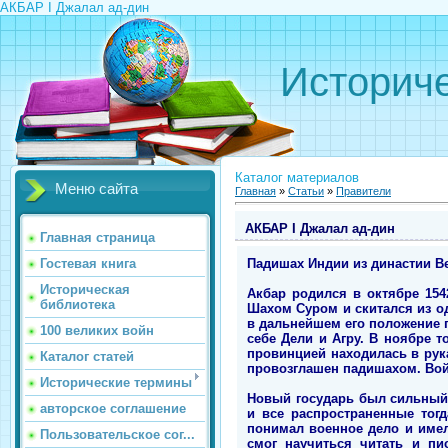
АКБАР I Джалал ад-дин
Историче
Каталог материалов
Меню сайта
Главная
»
Статьи
»
Правители
АКБАР I Джалал ад-дин
Главная страница
Падишах Индии из династии Вели
Гостевая книга
Историческая
Акбар родился в октябре 154
библиотека
Шахом Суром и скитался из о
в дальнейшем его положение п
100 великих войн
себе Дели и Агру. В ноябре 
провинцией находилась в рука
Каталог статей
провозглашен падишахом. Вой
Исторические термины
Новый государь был сильный,
авторское соглашение
и все распространенные тог
понимал военное дело и имел
Пользовательское сог...
смог научиться читать и пис