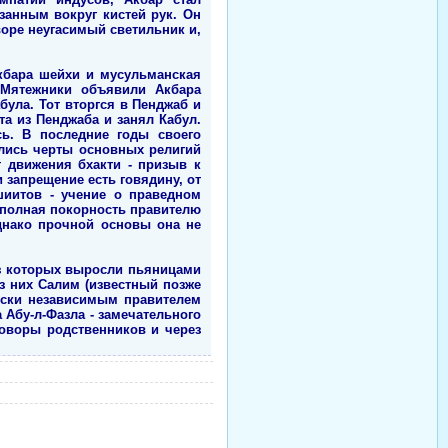
занным вокруг кистей рук. Он
воре неугасимый светильник и,
кбара шейхи и мусульманская
 Мятежники объявили Акбара
ула. Тот вторгся в Пенджаб и
а из Пенджаба и занял Кабул.
ь. В последние годы своего
ились черты основных религий
т движения бхакти - призыв к
 запрещение есть говядину, от
шиитов - учение о праведном
 полная покорность правителю
днако прочной основы она не
з которых выросли пьяницами
 них Салим (известный позже
чески независимым правителем
а Абу-л-Фазла - замечательного
говоры родственников и через