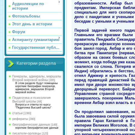
образованности. Акбар был
Аудиолекции по
предметам. Имперская библи
истории
специально для него скопир
Фотоальбомы
дело с пандитами и учеными
беседам с умными и учеными л
Этот день в истории
Первой задачей юного пади
Форум
Главными его врагами были 
правитель Пенджаба Сикандар
Аспиранту гуманитарию
прекрасную афганскую конниц
Государственная публ...
боя занял город. Акбар и его 
битва при Панипатре (первая
образом на своих боевых сл
момент, когда победа уже каз
Категории раздела
свалился со слона. Потеряв 
Индии) обратились в бегство
отнял Аджмир и крепость Гва
Генералы, адмиралы, маршалы
перед правящей династией б
Второй мировой войны
[295]
В этом разделе будут помещены
имел при дворе множество вр
короткие биографии генералов,
дворцовый переворот. Байрам
адмиралов, маршалов Второй
мировой войны
Управление страной сосредот
завершилось покорение Мальв
Педагогика и психология
Высшей школы
[44]
времени Акбар взял власть в с
Вопросы и ответы по курсу
"Педагогика Высшей школы"
Он продолжил завоевания, на
статьи
[1360]
была завоевана силой оружия,
рефераты
[390]
правила Гарах Катангой в Г
биографические данные
империи Великих Моголов. В о
[149]
короткие биографические данные
упорной четырехмесячной оса
писатели-орловцы
его верными военачальниками.
[123]