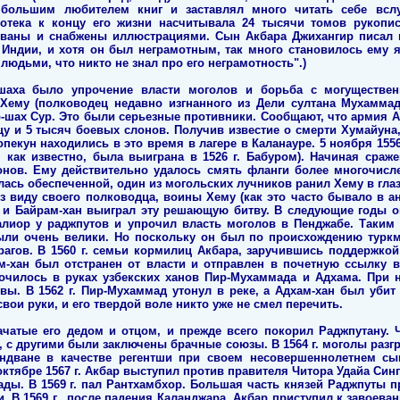
 большим любителем книг и заставлял много читать себе вс
отека к концу его жизни насчитывала 24 тысячи томов рукопи
ованы и снабжены иллюстрациями. Сын Акбара Джихангир писал п
 Индии, и хотя он был неграмотным, так много становилось ему 
юдьми, что никто не знал про его неграмотность".)
шаха было упрочение власти моголов и борьба с могуществе
Хему (полководец недавно изгнанного из Дели султана Мухамма
-шах Сур. Это были серьезные противники. Сообщают, что армия А
у и 5 тысяч боевых слонов. Получив известие о смерти Хумайуна,
опекун находились в это время в лагере в Каланауре. 5 ноября 155
, как известно, была выиграна в 1526 г. Бабуром). Начиная сраж
онов. Ему действительно удалось смять фланги более многочисле
алась обеспеченной, один из могольских лучников ранил Хему в глаз
из виду своего полководца, воины Хему (как это часто бывало в а
, и Байрам-хан выиграл эту решающую битву. В следующие годы о
лиор у раджпутов и упрочил власть моголов в Пенджабе. Таким 
ыли очень велики. Но поскольку он был по происхождению туркм
агов. В 1560 г. семьи кормилиц Акбара, заручившись поддержко
-хан был отстранен от власти и отправлен в почетную ссылку в 
очилось в руках узбекских ханов Пир-Мухаммада и Адхама. При ни
ы. В 1562 г. Пир-Мухаммад утонул в реке, а Адхам-хан был убит 
вои руки, и его твердой воле никто уже не смел перечить.
чатые его дедом и отцом, и прежде всего покорил Раджпутану. 
 с другими были заключены брачные союзы. В 1564 г. моголы разг
ондване в качестве регентши при своем несовершеннолетнем сы
ктябре 1567 г. Акбар выступил против правителя Читора Удайа Синг
ды. В 1569 г. пал Рантхамбхор. Большая часть князей Раджпуты пр
 В 1569 г., после падения Каланджара, Акбар приступил к завоевани