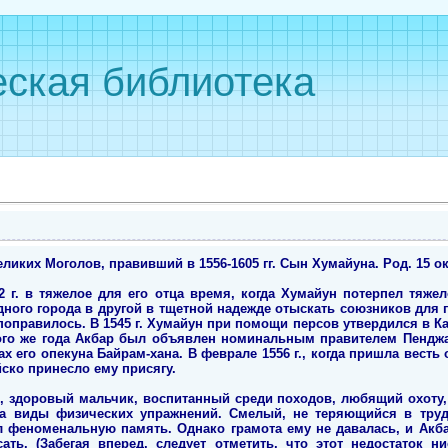
ская библиотека
ких Моголов, правивший в 1556-1605 гг. Сын Хумайуна. Род. 15 окт. 1
2 г. в тяжелое для его отца время, когда Хумайун потерпел тяже
дного города в другой в тщетной надежде отыскать союзников для
оправилось. В 1545 г. Хумайун при помощи персов утвердился в Кабу
того же года Акбар был объявлен номинальным правителем Пенджа
х его опекуна Байрам-хана. В феврале 1556 г., когда пришла весть
ско принесло ему присягу.
 здоровый мальчик, воспитанный среди походов, любящий охоту,
да виды физических упражнений. Смелый, не теряющийся в тру
 феноменальную память. Однако грамота ему не давалась, и Акба
ать. (Забегая вперед, следует отметить, что этот недостаток н