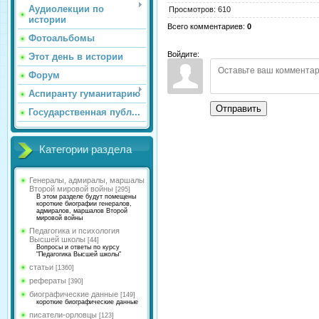
Аудиолекции по
Просмотров
:
610
истории
Всего комментариев
:
0
Фотоальбомы
Войдите:
Этот день в истории
Форум
Аспиранту гуманитарию
Отправить
Государственная публ...
Категории раздела
Генералы, адмиралы, маршалы
Второй мировой войны
[295]
В этом разделе будут помещены
короткие биографии генералов,
адмиралов, маршалов Второй
мировой войны
Педагогика и психология
Высшей школы
[44]
Вопросы и ответы по курсу
"Педагогика Высшей школы"
статьи
[1360]
рефераты
[390]
биографические данные
[149]
короткие биографические данные
писатели-орловцы
[123]