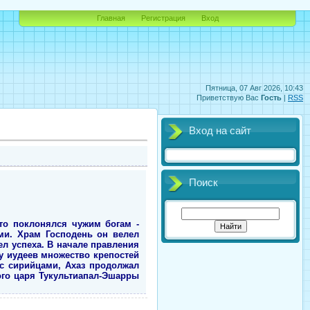
Главная
Регистрация
Вход
Пятница, 07 Авг 2026, 10:43
Приветствую Вас
Гость
|
RSS
Вход на сайт
Поиск
то поклонялся чужим богам -
ми. Храм Господень он велел
ел успеха. В начале правления
 у иудеев множество крепостей
с сирийцами, Ахаз продолжал
ого царя Тукультиапал-Эшарры