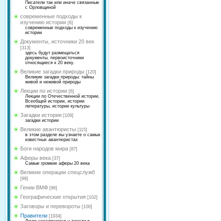
Писатели так или иначе связанные
с Орловщиной
современные подходы к
изучению истории
[6]
современные подходы к изучению
истории
Документы, источники 20 век
[313]
здесь будут размещаться
документы, первоисточники
относящиеся к 20 веку.
Великие загадки природы
[120]
Великие загадки природы: тайны
живой и неживой природы
Лекции по истории
[6]
Лекции по Отечественной истории,
Всеобщей истории, истории
литературы, истории культуры
Загадки истории
[109]
загадки истории
Великие авантюристы
[115]
в этом разделе вы узнаете о самых
известных авантюристах
Боги народов мира
[87]
Аферы века
[37]
Самые громкие аферы 20 века
Великие операции спецслужб
[99]
Гении ВМФ
[96]
Географические открытия
[102]
Заговоры и перевороты
[100]
Правители
[1934]