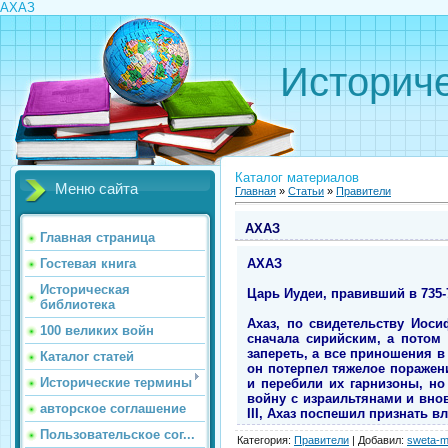
АХАЗ
Историче
Каталог материалов
Меню сайта
Главная
»
Статьи
»
Правители
АХАЗ
Главная страница
АХАЗ
Гостевая книга
Историческая
Царь Иудеи, правивший в 735-715
библиотека
Ахаз, по свидетельству Иос
100 великих войн
сначала сирийским, а потом
запереть, а все приношения в
Каталог статей
он потерпел тяжелое поражени
Исторические термины
и перебили их гарнизоны, н
войну с израильтянами и вно
авторское соглашение
III, Ахаз поспешил признать 
Пользовательское сог...
Категория
:
Правители
|
Добавил
:
sweta-m