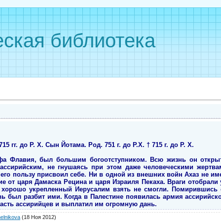
ская библиотека
 гг. до Р. Х. Сын Йотама. Род. 751 г. до Р.Х. † 715 г. до Р. Х.
ифа Флавия, был большим богоотступником. Всю жизнь он откры
 ассирийским, не гнушаясь при этом даже человеческими жертва
 его пользу присвоил себе. Ни в одной из внешних войн Ахаз не им
е от царя Дамаска Рецина и царя Израиля Пекаха. Враги отобрали
о хорошо укрепленный Иерусалим взять не смогли. Помирившись 
вь был разбит ими. Когда в Палестине появилась армия ассирийск
власть ассирийцев и выплатил им огромную дань.
elnikova
(18 Ноя 2012)