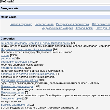
[
Мой сайт
]
Вход на сайт
Меню сайта
Главная страница
Гостевая книга
Историческая библиотека
100 великих в
Аудиолекции по истории
Фотоальбомы
Этот день 
Categories
Генералы, адмиралы, маршалы Второй мировой войны
[295]
В этом разделе будут помещены короткие биографии генералов, адмиралов, маршал
Педагогика и психология Высшей школы
[44]
Вопросы и ответы по курсу "Педагогика Высшей школы"
статьи
[1360]
рефераты
[390]
биографические данные
[149]
короткие биографические данные
писатели-орловцы
[123]
Писатели так или иначе связанные с Орловщиной
современные подходы к изучению истории
[6]
современные подходы к изучению истории
Документы, источники 20 век
[313]
здесь будут размещаться документы, первоисточники относящиеся к 20 веку.
Великие загадки природы
[120]
Великие загадки природы: тайны живой и неживой природы
Лекции по истории
[6]
Лекции по Отечественной истории, Всеобщей истории, истории литературы, истории 
Загадки истории
[109]
загадки истории
Великие авантюристы
[115]
в этом разделе вы узнаете о самых известных авантюристах