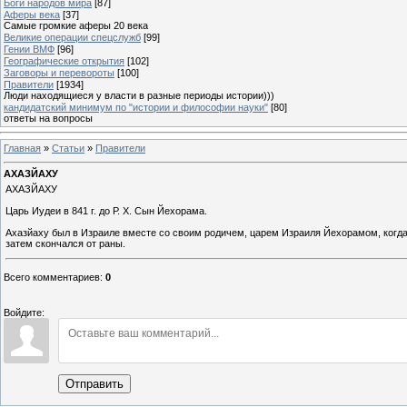
Боги народов мира
[87]
Аферы века
[37]
Самые громкие аферы 20 века
Великие операции спецслужб
[99]
Гении ВМФ
[96]
Географические открытия
[102]
Заговоры и перевороты
[100]
Правители
[1934]
Люди находящиеся у власти в разные периоды истории)))
кандидатский минимум по "истории и философии науки"
[80]
ответы на вопросы
Главная
»
Статьи
»
Правители
АХАЗЙАХУ
АХАЗЙАХУ
Царь Иудеи в 841 г. до Р. Х. Сын Йехорама.
Ахазйаху был в Израиле вместе со своим родичем, царем Израиля Йехорамом, когда 
затем скончался от раны.
Всего комментариев
:
0
Войдите:
Отправить