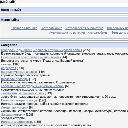
[
Мой сайт
]
Вход на сайт
Меню сайта
Главная страница
Гостевая книга
Историческая библиотека
100 великих в
Аудиолекции по истории
Фотоальбомы
Этот день 
Categories
Генералы, адмиралы, маршалы Второй мировой войны
[295]
В этом разделе будут помещены короткие биографии генералов, адмиралов, маршал
Педагогика и психология Высшей школы
[44]
Вопросы и ответы по курсу "Педагогика Высшей школы"
статьи
[1360]
рефераты
[390]
биографические данные
[149]
короткие биографические данные
писатели-орловцы
[123]
Писатели так или иначе связанные с Орловщиной
современные подходы к изучению истории
[6]
современные подходы к изучению истории
Документы, источники 20 век
[313]
здесь будут размещаться документы, первоисточники относящиеся к 20 веку.
Великие загадки природы
[120]
Великие загадки природы: тайны живой и неживой природы
Лекции по истории
[6]
Лекции по Отечественной истории, Всеобщей истории, истории литературы, истории 
Загадки истории
[109]
загадки истории
Великие авантюристы
[115]
в этом разделе вы узнаете о самых известных авантюристах