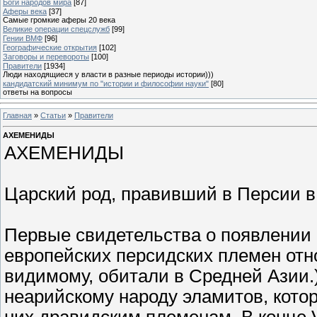
Боги народов мира
[87]
Аферы века
[37]
Самые громкие аферы 20 века
Великие операции спецслужб
[99]
Гении ВМФ
[96]
Географические открытия
[102]
Заговоры и перевороты
[100]
Правители
[1934]
Люди находящиеся у власти в разные периоды истории)))
кандидатский минимум по "истории и философии науки"
[80]
ответы на вопросы
Главная
»
Статьи
»
Правители
АХЕМЕНИДЫ
АХЕМЕНИДЫ
Царский род, правивший в Персии в 70
Первые свидетельства о появлении 
европейских персидских племен относя
видимому, обитали в Средней Азии.
неарийскому народу эламитов, кото