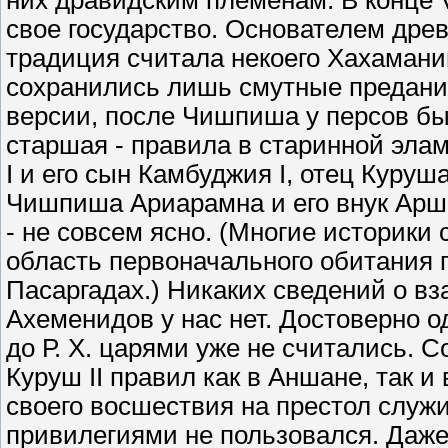
них дравидским племенам. В конце VI
свое государство. Основателем дре
традиция считала некоего Хахамани
сохранились лишь смутные предани
версии, после Чишпиша у персов был
старшая - правила в старинной эла
I и его сын Камбуджия I, отец Куруш
Чишпиша Ариарамна и его внук Арша
- не совсем ясно. (Многие историки 
область первоначального обитания 
Пасаргадах.) Никаких сведений о в
Ахеменидов у нас нет. Достоверно о
до Р. Х. царями уже не считались. 
Куруш II правил как в Аншане, так и
своего восшествия на престол служ
привилегиями не пользовался. Даже 