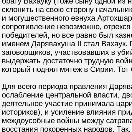
брату Вахауку (тоже сыну одной из 
склонить на свою сторону начальни
и могущественного евнуха Артохшар
сопротивление невозможно, отрекся 
победителей, но все равно был казне
именем Дарявахуша II стал Вахаук. 
заговорщиков, участвовавших в уби
выдержать достаточно трудную войн
который поднял мятеж в Сирии. Тот 
Для всего периода правления Даряв
ослабление центральной власти, дво
деятельное участие принимала цар
историков), и усиление влияния пр
междоусобные войны между сатрапа
восстания покоренных народов. Так, 