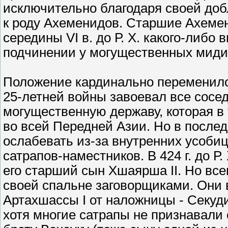
исключительно благодаря своей добл
к роду Ахеменидов. Старшие Ахемен
середины VI в. до Р. Х. какого-либо
подчинении у могущественных миди
Положение кардинально переменилос
25-летней войны завоевал все сосе
могущественную державу, которая в
во всей Передней Азии. Но в последн
ослабевать из-за внутренних усоби
сатрапов-наместников. В 424 г. до Р
его старший сын Хшаярша II. Но все
своей спальне заговорщиками. Они в
Артахшассы I от наложницы - Секуд
хотя многие сатрапы не признавали