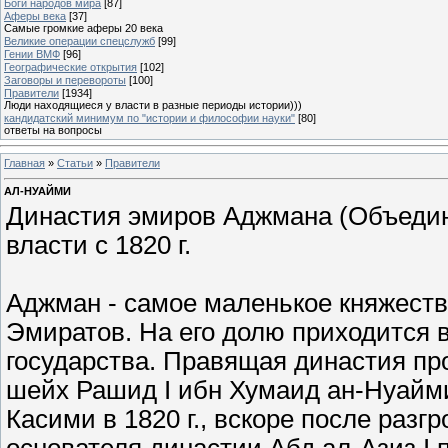
Боги народов мира
[87]
Аферы века
[37]
Самые громкие аферы 20 века
Великие операции спецслужб
[99]
Гении ВМФ
[96]
Географические открытия
[102]
Заговоры и перевороты
[100]
Правители
[1934]
Люди находящиеся у власти в разные периоды истории)))
кандидатский минимум по "истории и философии науки"
[80]
ответы на вопросы
Главная
»
Статьи
»
Правители
АЛ-НУАЙМИ
Династия эмиров Аджмана (Объедин
власти с 1820 г.
Аджман - самое маленькое княжест
Эмиратов. На его долю приходится 
государства. Правящая династия пр
шейх Рашид I ибн Хумаид ан-Нуайми
Касими в 1820 г., вскоре после раз