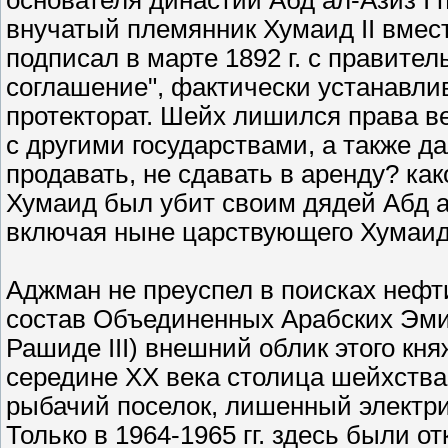
основателя династии Абд ал-Азиз I п
внучатый племянник Хумаид II вмес
подписал в марте 1892 г. с правит
соглашение", фактически устанавл
протекторат. Шейх лишился права в
с другими государствами, а также да
продавать, не сдавать в аренду? как
Хумаид был убит своим дядей Абд а
включая ныне царствующего Хумаида
Аджман не преуспел в поисках нефти
состав Объединенных Арабских Эмир
Рашиде III) внешний облик этого кн
середине XХ века столица шейхства
рыбачий поселок, лишенный электри
Только в 1964-1965 гг. здесь были 