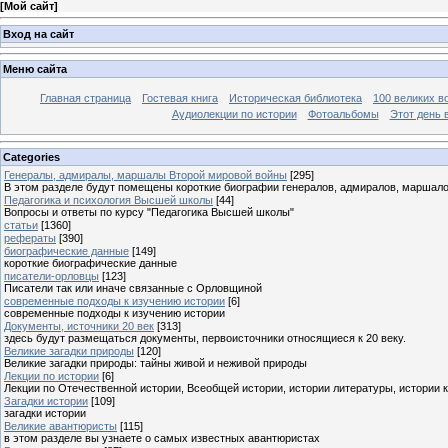
[
Мой сайт
]
Вход на сайт
Меню сайта
Главная страница
Гостевая книга
Историческая библиотека
100 великих в
Аудиолекции по истории
Фотоальбомы
Этот день 
Categories
Генералы, адмиралы, маршалы Второй мировой войны
[295]
В этом разделе будут помещены короткие биографии генералов, адмиралов, маршал
Педагогика и психология Высшей школы
[44]
Вопросы и ответы по курсу "Педагогика Высшей школы"
статьи
[1360]
рефераты
[390]
биографические данные
[149]
короткие биографические данные
писатели-орловцы
[123]
Писатели так или иначе связанные с Орловщиной
современные подходы к изучению истории
[6]
современные подходы к изучению истории
Документы, источники 20 век
[313]
здесь будут размещаться документы, первоисточники относящиеся к 20 веку.
Великие загадки природы
[120]
Великие загадки природы: тайны живой и неживой природы
Лекции по истории
[6]
Лекции по Отечественной истории, Всеобщей истории, истории литературы, истории 
Загадки истории
[109]
загадки истории
Великие авантюристы
[115]
в этом разделе вы узнаете о самых известных авантюристах