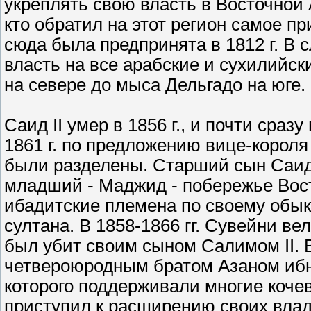
укреплять свою власть в Восточной
кто обратил на этот регион самое п
сюда была предпринята в 1812 г. В
власть на все арабские и сухилийск
на севере до мыса Дельгадо на юге.
Саид II умер в 1856 г., и почти сра
1861 г. по предложению вице-корол
были разделены. Старший сын Саид
младший - Маджид - побережье Вос
ибадитские племена по своему обык
султана. В 1858-1866 гг. Сувейни ве
был убит своим сыном Салимом II. В 
четвероюродным братом Азаном ибн 
которого поддерживали многие коче
приступил к расширению своих владе