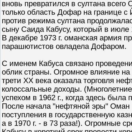
вновь превратился в султана всего
только область Дофар на границе с
против режима султана продолжалас
сыну Саида Кабусу, который в июле 1
В декабре 1973 г. оманская армия п
парашютистов овладела Дофаром.
С именем Кабуса связано проведен
облик страны. Огромное влияние н
трети ХХ века оказала торговля неф
колоссальные доходы. (Многолетние
успехом в 1962 г., когда здесь была
После начала "нефтяной эры" Оман с
поступления в государственную казну
а в 1970 г. - в 73 раза!). Огромные 
Кабусу в короткий срок провести к