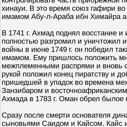
контролировать часть прибрежной п
хинауи. В это время союз гафири во
имамом Абу-л-Араба ибн Химайра а
В 1741 г. Ахмад поднял восстание и и
полностью разгромил и уничтожил 
войны в июне 1749 г. он победил та
имамом. Ему пришлось положить мно
межплеменными распрями и вновь со
рукой положил конец пиратству и до
пришедшей в упадок во времена ме
Занзибаром и восточноафриканским 
Ахмада в 1783 г. Оман обрел былое 
Сразу после смерти основателя дин
сыновьями Саидом и Кайсом. Кайс иб