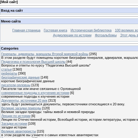
[
Мой сайт
]
Вход на сайт
Меню сайта
Главная страница
Гостевая книга
Историческая библиотека
100 великих в
Аудиолекции по истории
Фотоальбомы
Этот день 
Categories
Генералы, адмиралы, маршалы Второй мировой войны
[295]
В этом разделе будут помещены короткие биографии генералов, адмиралов, маршал
Педагогика и психология Высшей школы
[44]
Вопросы и ответы по курсу "Педагогика Высшей школы"
статьи
[1360]
рефераты
[390]
биографические данные
[149]
короткие биографические данные
писатели-орловцы
[123]
Писатели так или иначе связанные с Орловщиной
современные подходы к изучению истории
[6]
современные подходы к изучению истории
Документы, источники 20 век
[313]
здесь будут размещаться документы, первоисточники относящиеся к 20 веку.
Великие загадки природы
[120]
Великие загадки природы: тайны живой и неживой природы
Лекции по истории
[6]
Лекции по Отечественной истории, Всеобщей истории, истории литературы, истории 
Загадки истории
[109]
загадки истории
Великие авантюристы
[115]
в этом разделе вы узнаете о самых известных авантюристах