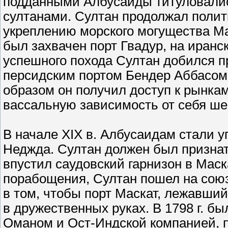
подданными Албусаиды титуловалис
султанами. Султан продолжал полит
укреплению морского могущества Ма
был захвачен порт Гвадур, на иранск
успешного похода Султан добился п
персидским портом Бендер Аббасом
образом он получил доступ к рынкам
вассальную зависимость от себя ше
В начале XIX в. Албусаидам стали 
Неджда. Султан должен был признать
впустил саудовский гарнизон в Маск
порабощения, Султан пошел на союз
в том, чтобы порт Маскат, лежавший
в дружественных руках. В 1798 г. 
Оманом и Ост-Индской компанией, п