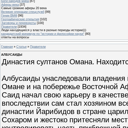
Боги народов мира
[87]
Аферы века
[37]
Самые громкие аферы 20 века
Великие операции спецслужб
[99]
Гении ВМФ
[96]
Географические открытия
[102]
Заговоры и перевороты
[100]
Правители
[1934]
Люди находящиеся у власти в разные периоды истории)))
кандидатский минимум по "истории и философии науки"
[80]
ответы на вопросы
Главная
»
Статьи
»
Правители
АЛБУСАИДЫ
Династия султанов Омана. Находится
Албусаиды унаследовали владения 
Омане и на побережье Восточной А
Саид начал свою карьеру в качеств
впоследствии сам стал хозяином все
династии Йарибидов в стране царил
Сохаром и жестоко притесняли мес