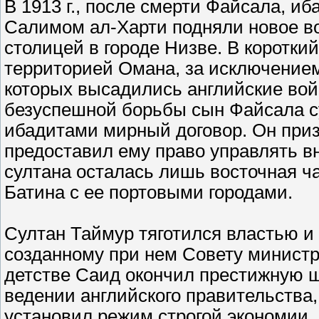
В 1913 г., после смерти Файсала, и
Салимом ал-Харти подняли новое во
столицей в городе Низве. В коротки
территорией Омана, за исключением
которых высадились английские войск
безуспешной борьбы сын Файсала с
ибадитами мирный договор. Он при
предоставил ему право управлять в
султана осталась лишь восточная ча
Батина с ее портовыми городами.
Султан Таймур тяготился властью и
созданному при нем Совету министров
детстве Саид окончил престижную ш
ведении английского правительства,
установил режим строгой экономии,