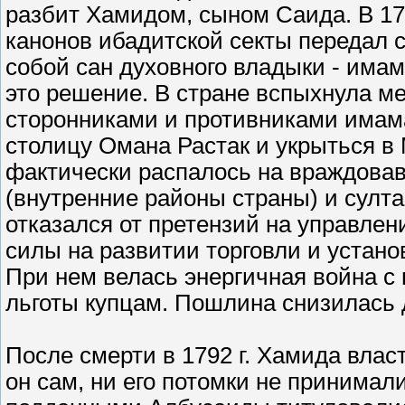
разбит Хамидом, сыном Саида. В 178
канонов ибадитской секты передал с
собой сан духовного владыки - има
это решение. В стране вспыхнула м
сторонниками и противниками имам
столицу Омана Растак и укрыться в 
фактически распалось на враждова
(внутренние районы страны) и султа
отказался от претензий на управле
силы на развитии торговли и устан
При нем велась энергичная война с
льготы купцам. Пошлина снизилась 
После смерти в 1792 г. Хамида влас
он сам, ни его потомки не принима