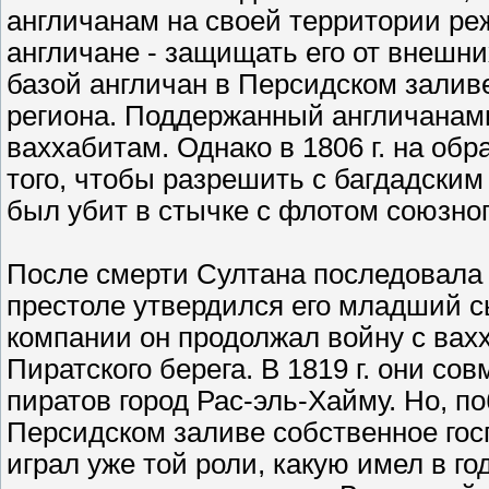
англичанам на своей территории ре
англичане - защищать его от внешни
базой англичан в Персидском залив
региона. Поддержанный англичанам
ваххабитам. Однако в 1806 г. на обр
того, чтобы разрешить с багдадски
был убит в стычке с флотом союзно
После смерти Султана последовала к
престоле утвердился его младший с
компании он продолжал войну с ва
Пиратского берега. В 1819 г. они с
пиратов город Рас-эль-Хайму. Но, п
Персидском заливе собственное гос
играл уже той роли, какую имел в г