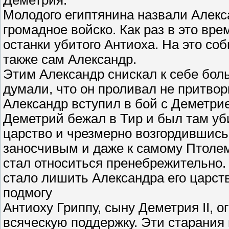
Деметрия.
Молодого египтянина назвали Алекс
громадное войско. Как раз в это вр
останки убитого Антиоха. На это соб
также сам Александр.
Этим Александр снискал к себе бол
думали, что он проливал не притворн
Александр вступил в бой с Деметри
Деметрий бежал в Тир и был там уби
царство и чрезмерно возгордившись
заносчивым и даже к самому Птолем
стал относиться пренебрежительно.
стало лишить Александра его царст
подмогу
Антиоху Гриппу, сыну Деметрия II, о
всяческую поддержку. Эти старания 