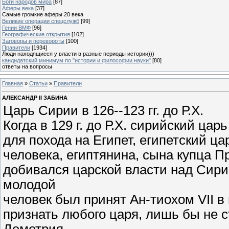
Боги народов мира
[87]
Аферы века
[37]
Самые громкие аферы 20 века
Великие операции спецслужб
[99]
Гении ВМФ
[96]
Географические открытия
[102]
Заговоры и перевороты
[100]
Правители
[1934]
Люди находящиеся у власти в разные периоды истории)))
кандидатский минимум по "истории и философии науки"
[80]
ответы на вопросы
Главная
»
Статьи
»
Правители
АЛЕКСАНДР II ЗАБИНА
Царь Сирии в 126--123 гг. до Р.Х.
Когда в 129 г. до Р.Х. сирийский цар
для похода на Египет, египетский ц
человека, египтянина, сына купца Пр
добивался царской власти над Сирие
молодой
человек был принят Ан-тиохом VII 
признать любого царя, лишь бы не 