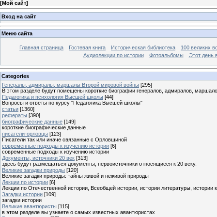
[
Мой сайт
]
Вход на сайт
Меню сайта
Главная страница
Гостевая книга
Историческая библиотека
100 великих в
Аудиолекции по истории
Фотоальбомы
Этот день 
Categories
Генералы, адмиралы, маршалы Второй мировой войны
[295]
В этом разделе будут помещены короткие биографии генералов, адмиралов, маршал
Педагогика и психология Высшей школы
[44]
Вопросы и ответы по курсу "Педагогика Высшей школы"
статьи
[1360]
рефераты
[390]
биографические данные
[149]
короткие биографические данные
писатели-орловцы
[123]
Писатели так или иначе связанные с Орловщиной
современные подходы к изучению истории
[6]
современные подходы к изучению истории
Документы, источники 20 век
[313]
здесь будут размещаться документы, первоисточники относящиеся к 20 веку.
Великие загадки природы
[120]
Великие загадки природы: тайны живой и неживой природы
Лекции по истории
[6]
Лекции по Отечественной истории, Всеобщей истории, истории литературы, истории 
Загадки истории
[109]
загадки истории
Великие авантюристы
[115]
в этом разделе вы узнаете о самых известных авантюристах