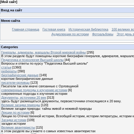
[
Мой сайт
]
Вход на сайт
Меню сайта
Главная страница
Гостевая книга
Историческая библиотека
100 великих в
Аудиолекции по истории
Фотоальбомы
Этот день 
Categories
Генералы, адмиралы, маршалы Второй мировой войны
[295]
В этом разделе будут помещены короткие биографии генералов, адмиралов, маршал
Педагогика и психология Высшей школы
[44]
Вопросы и ответы по курсу "Педагогика Высшей школы"
статьи
[1360]
рефераты
[390]
биографические данные
[149]
короткие биографические данные
писатели-орловцы
[123]
Писатели так или иначе связанные с Орловщиной
современные подходы к изучению истории
[6]
современные подходы к изучению истории
Документы, источники 20 век
[313]
здесь будут размещаться документы, первоисточники относящиеся к 20 веку.
Великие загадки природы
[120]
Великие загадки природы: тайны живой и неживой природы
Лекции по истории
[6]
Лекции по Отечественной истории, Всеобщей истории, истории литературы, истории 
Загадки истории
[109]
загадки истории
Великие авантюристы
[115]
в этом разделе вы узнаете о самых известных авантюристах