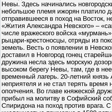
Невы. Здесь начинались новгородск
небольшое племя ижорян платило да
отправившееся в поход на Восток, 
«Жития Александра Невского» – «са
числе вражеского войска «мурмань»
рыцари-крестоносцы, отряды из по
земель. Весть о появлении в Невск
доставил в Новгород гонец старейш
дружина несла здесь морскую дозо
высоком берегу Невы, там, где в не
временный лагерь. 20-летний князь
неприятеля и не стал терять время н
ополчения. Во главе княжеской друж
прибыл на молитву в Софийский со
Спиридона на поход против врага. 