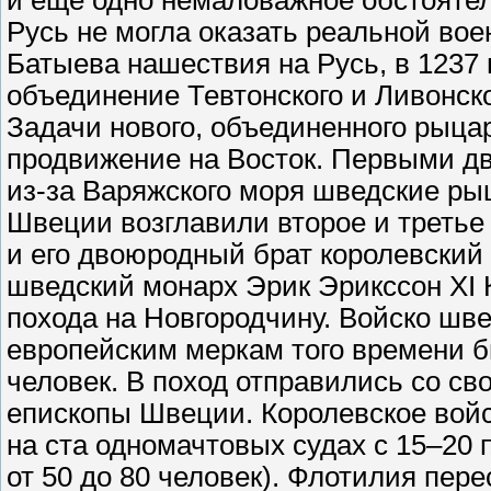
и еще одно немаловажное обстоятел
Русь не могла оказать реальной во
Батыева нашествия на Русь, в 1237 г
объединение Тевтонского и Ливонск
Задачи нового, объединенного рыца
продвижение на Восток. Первыми дв
из-за Варяжского моря шведские ры
Швеции возглавили второе и третье 
и его двоюродный брат королевский
шведский монарх Эрик Эрикссон XI 
похода на Новгородчину. Войско шве
европейским меркам того времени 
человек. В поход отправились со с
епископы Швеции. Королевское войс
на ста одномачтовых судах с 15–20 
от 50 до 80 человек). Флотилия пер