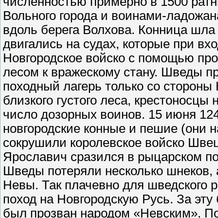
численностью примерно в 1500 ратн
Вольного города и воинами-ладожан
вдоль берега Волхова. Конница шла
двигались на судах, которые при вх
Новгородское войско с помощью пр
лесом к вражескому стану. Шведы п
походный лагерь только со стороны
близкого густого леса, крестоносцы
число дозорных воинов. 15 июня 124
новгородские конные и пешие (они н
сокрушили королевское войско Швец
Ярославич сразился в рыцарском по
Шведы потеряли несколько шнеков, 
Невы. Так плачевно для шведского 
поход на Новгородскую Русь. За эт
был прозван народом «Невским». По