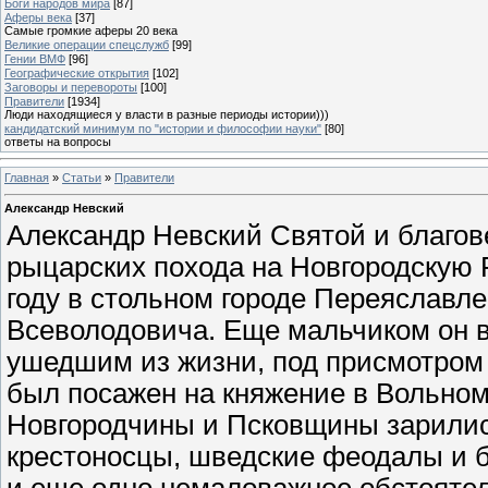
Боги народов мира
[87]
Аферы века
[37]
Самые громкие аферы 20 века
Великие операции спецслужб
[99]
Гении ВМФ
[96]
Географические открытия
[102]
Заговоры и перевороты
[100]
Правители
[1934]
Люди находящиеся у власти в разные периоды истории)))
кандидатский минимум по "истории и философии науки"
[80]
ответы на вопросы
Главная
»
Статьи
»
Правители
Александр Невский
Александр Невский Святой и благов
рыцарских похода на Новгородскую Р
году в стольном городе Переяславл
Всеволодовича. Еще мальчиком он 
ушедшим из жизни, под присмотром
был посажен на княжение в Вольном
Новгородчины и Псковщины зарили
крестоносцы, шведские феодалы и б