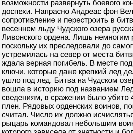
возможности развернуть боевого ко
доспехи. Напрасно Андреас фон Вел
сопротивление и перестроить в битв
весеннем льду Чудского озера русск
Ливонского ордена. Лишь немногим 
поскольку их преследовали до самог
устремилась на север от места бит
ждала верная погибель. В месте по
ключи, которые даже крепкий лед д
ушло под лед. Битва на Чудском озе
вошла в историю под названием Ле
сведениям, в сражении было убито 4
плен. Рядовых орденских воинов, п
считал. Число их должно исчислять
рыцарь командовал небольшим воин
которого зависела от знатности и бо