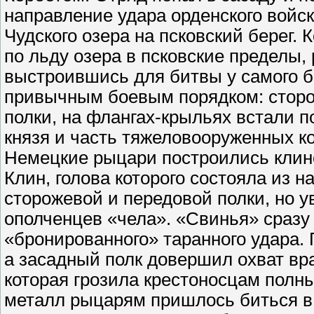
направление удара орденского войск
Чудского озера на псковский берег. 
по льду озера в псковские пределы, 
выстроившись для битвы у самого б
привычным боевым порядком: сторо
полки, на флангах-крыльях встали п
князя и часть тяжеловооруженных к
Немецкие рыцари построились клино
Клин, голова которого состояла из 
сторожевой и передовой полки, но у
ополченцев «чела». «Свинья» сразу
«бронированного» таранного удара. 
а засадный полк довершил охват вра
которая грозила крестоносцам пол
металл рыцарям пришлось биться в 