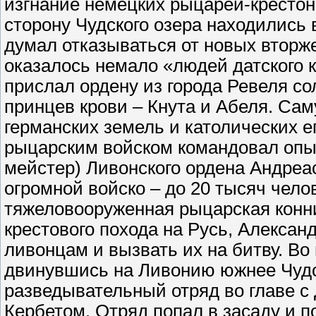
изгнание немецких рыцарей-крестоно
сторону Чудского озера находились 
думал отказываться от новых вторже
оказалось немало «людей датского 
прислал ордену из города Ревеля с
принцев крови – Кнута и Абеля. Са
германских земель и католических 
рыцарским войском командовал опы
мейстер) Ливонского ордена Андреа
огромной войско – до 20 тысяч чело
тяжеловооруженная рыцарская конни
крестового похода на Русь, Алексан
ливонцам и вызвать их на битву. Во 
двинувшись на Ливонию южнее Чудс
разведывательный отряд во главе 
Кербетом. Отряд попал в засаду и по