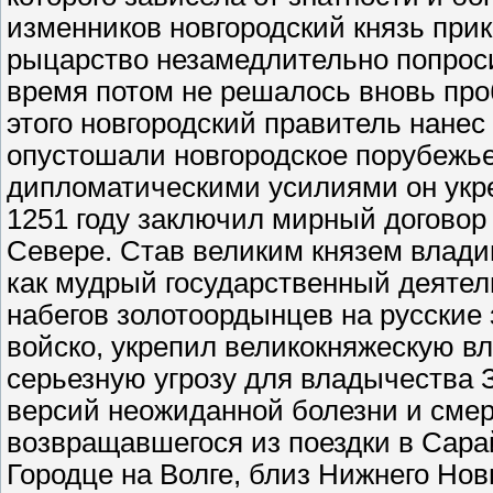
изменников новгородский князь при
рыцарство незамедлительно попросил
время потом не решалось вновь про
этого новгородский правитель нане
опустошали новгородское порубежь
дипломатическими усилиями он укре
1251 году заключил мирный договор
Севере. Став великим князем влади
как мудрый государственный деяте
набегов золотоордынцев на русские 
войско, укрепил великокняжескую вл
серьезную угрозу для владычества 
версий неожиданной болезни и смерт
возвращавшегося из поездки в Сарай
Городце на Волге, близ Нижнего Нов