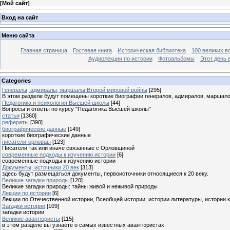
[
Мой сайт
]
Вход на сайт
Меню сайта
Главная страница
Гостевая книга
Историческая библиотека
100 великих в
Аудиолекции по истории
Фотоальбомы
Этот день 
Categories
Генералы, адмиралы, маршалы Второй мировой войны
[295]
В этом разделе будут помещены короткие биографии генералов, адмиралов, маршал
Педагогика и психология Высшей школы
[44]
Вопросы и ответы по курсу "Педагогика Высшей школы"
статьи
[1360]
рефераты
[390]
биографические данные
[149]
короткие биографические данные
писатели-орловцы
[123]
Писатели так или иначе связанные с Орловщиной
современные подходы к изучению истории
[6]
современные подходы к изучению истории
Документы, источники 20 век
[313]
здесь будут размещаться документы, первоисточники относящиеся к 20 веку.
Великие загадки природы
[120]
Великие загадки природы: тайны живой и неживой природы
Лекции по истории
[6]
Лекции по Отечественной истории, Всеобщей истории, истории литературы, истории 
Загадки истории
[109]
загадки истории
Великие авантюристы
[115]
в этом разделе вы узнаете о самых известных авантюристах