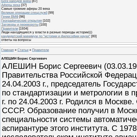
Боги народов мира
[87]
Аферы века
[37]
Самые громкие аферы 20 века
Великие операции спецслужб
[99]
Гении ВМФ
[96]
Географические открытия
[102]
Заговоры и перевороты
[100]
Правители
[1934]
Люди находящиеся у власти в разные периоды истории)))
кандидатский минимум по "истории и философии науки"
[80]
ответы на вопросы
Главная
»
Статьи
»
Правители
АЛЕШИН Борис Сергеевич
АЛЕШИН Борис Сергеевич (03.03.19
Правительства Российской Федераци
24.04.2003 г., председатель Госуда
по стандартизации и метрологии в п
г. по 24.04.2003 г. Родился в Москв
СССР. Образование получил в Моск
специальности системы автоматическ
аспирантуре этого института. С 1978