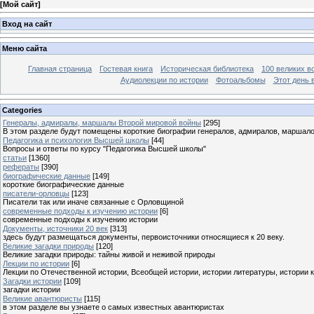
[
Мой сайт
]
Вход на сайт
Меню сайта
Главная страница
Гостевая книга
Историческая библиотека
100 великих в
Аудиолекции по истории
Фотоальбомы
Этот день 
Categories
Генералы, адмиралы, маршалы Второй мировой войны
[295]
В этом разделе будут помещены короткие биографии генералов, адмиралов, маршал
Педагогика и психология Высшей школы
[44]
Вопросы и ответы по курсу "Педагогика Высшей школы"
статьи
[1360]
рефераты
[390]
биографические данные
[149]
короткие биографические данные
писатели-орловцы
[123]
Писатели так или иначе связанные с Орловщиной
современные подходы к изучению истории
[6]
современные подходы к изучению истории
Документы, источники 20 век
[313]
здесь будут размещаться документы, первоисточники относящиеся к 20 веку.
Великие загадки природы
[120]
Великие загадки природы: тайны живой и неживой природы
Лекции по истории
[6]
Лекции по Отечественной истории, Всеобщей истории, истории литературы, истории 
Загадки истории
[109]
загадки истории
Великие авантюристы
[115]
в этом разделе вы узнаете о самых известных авантюристах