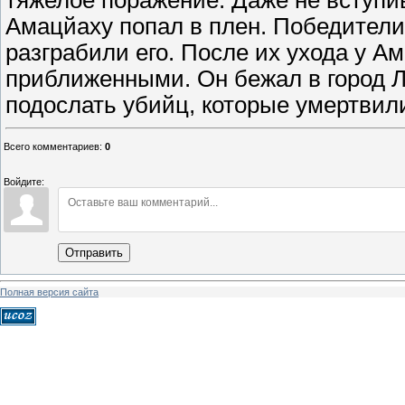
тяжелое поражение. Даже не вступив
Амацйаху попал в плен. Победител
разграбили его. После их ухода у А
приближенными. Он бежал в город Л
подослать убийц, которые умертвил
Всего комментариев
:
0
Войдите:
Отправить
Полная версия сайта