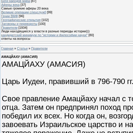
Боги народов мира
[87]
Аферы века
[37]
Самые громкие аферы 20 века
Великие операции спецслужб
[99]
Гении ВМФ
[96]
Географические открытия
[102]
Заговоры и перевороты
[100]
Правители
[1934]
Люди находящиеся у власти в разные периоды истории)))
кандидатский минимум по "истории и философии науки"
[80]
ответы на вопросы
Главная
»
Статьи
»
Правители
АМАЦЙАХУ (АМАСИЯ)
АМАЦЙАХУ (АМАСИЯ)
Царь Иудеи, правивший в 796-790 гг.
Свое правление Амацйаху начал с то
отца. Затем он предпринял поход пр
победил их всех. Но когда он, возг
завоевать Израильское царство и н