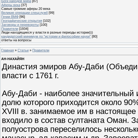
Боги народов мира
[87]
Аферы века
[37]
Самые громкие аферы 20 века
Великие операции спецслужб
[99]
Гении ВМФ
[96]
Географические открытия
[102]
Заговоры и перевороты
[100]
Правители
[1934]
Люди находящиеся у власти в разные периоды истории)))
кандидатский минимум по "истории и философии науки"
[80]
ответы на вопросы
Главная
»
Статьи
»
Правители
АН-НАХАЙЯН
Династия эмиров Абу-Даби (Объеди
власти с 1761 г.
Абу-Даби - наиболее значительный 
долю которого приходится около 90%
XVIII в. занимаемое им в настояще
входило в состав султаната Оман. 
полуострова переселилось нескольк