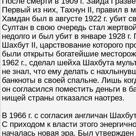
После смерти в 1909 г. Заида I раз
Первый из них, Тахнун II, правил в 
Хамдан был в августе 1922 г. убит с
Султан в свою очередь стал жертвой
недолго и был убит в январе 1928 г.
Шахбут II, царствование которого пр
были открыты богатейшие месторожд
1962 г., сделал шейха Шахбута мул
не знал, что ему делать с нахлынув
банкноты в своей спальне. Лишь ког
он согласился поместить деньги в б
нищей страны отказался наотрез.
В 1966 г. с согласия англичан Шахбут
С приходом к власти этого энергичн
началась новая эра. Был утвержден