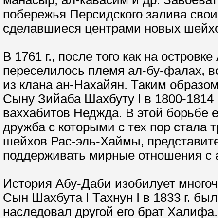
манасыр, ал-кавасим и др. Завоева
побережья Персидского залива свои
сделавшиеся центрами новых шейхс
В 1761 г., после того как на остров
переселилось племя ал-бу-фалах, 
из клана ан-Нахайян. Таким образо
Сыну Зийаба Шахбуту I в 1800-1814 
ваххабитов Неджда. В этой борьбе 
дружба с которыми с тех пор стала т
шейхов Рас-эль-Хаймы, представите
поддерживать мирные отношения с 
История Абу-Даби изобилует много
Сын Шахбута I Тахнун I в 1833 г. б
наследовал другой его брат Халифа.