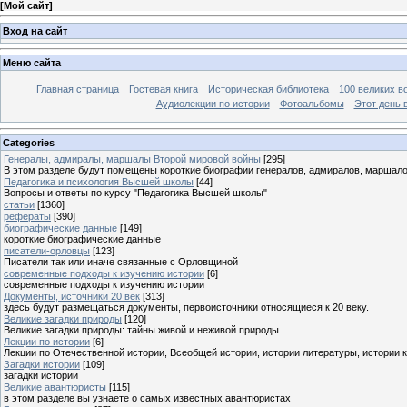
[
Мой сайт
]
Вход на сайт
Меню сайта
Главная страница
Гостевая книга
Историческая библиотека
100 великих в
Аудиолекции по истории
Фотоальбомы
Этот день 
Categories
Генералы, адмиралы, маршалы Второй мировой войны
[295]
В этом разделе будут помещены короткие биографии генералов, адмиралов, маршал
Педагогика и психология Высшей школы
[44]
Вопросы и ответы по курсу "Педагогика Высшей школы"
статьи
[1360]
рефераты
[390]
биографические данные
[149]
короткие биографические данные
писатели-орловцы
[123]
Писатели так или иначе связанные с Орловщиной
современные подходы к изучению истории
[6]
современные подходы к изучению истории
Документы, источники 20 век
[313]
здесь будут размещаться документы, первоисточники относящиеся к 20 веку.
Великие загадки природы
[120]
Великие загадки природы: тайны живой и неживой природы
Лекции по истории
[6]
Лекции по Отечественной истории, Всеобщей истории, истории литературы, истории 
Загадки истории
[109]
загадки истории
Великие авантюристы
[115]
в этом разделе вы узнаете о самых известных авантюристах