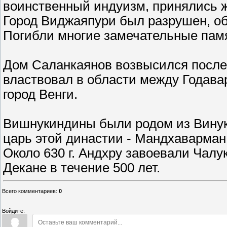
воинственный индуизм, принялись ж
Город Виджаяпури был разрушен, об
Погибли многие замечательные памя
Дом Саланкаянов возвысился после 
властвовал в области между Годав
город Венги.
Вишнукиндины были родом из Винуко
царь этой династии - Мандхаварман
Около 630 г. Андхру завоевали Чалу
Декане в течение 500 лет.
Всего комментариев
:
0
Войдите: