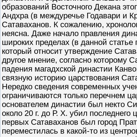
образований Восточного Декана это
Андхра (в междуречье Годавари и К
Сатаваханов. К сожалению, хронолог
неясна. Даже начало правления дин
широких пределах (в данной статье
который относит утверждение Сатавах
другое мнение, согласно которому 
падения магадхской династии Канвов, 
связную историю царствования Сата
Нередко сведения современных уче
ограничиваются только перечнем ца
основателем династии был некто Сим
около 20 г. до Р. Х. убил последнег
первых Сатаваханов был город Прат
переместилась в какой-то из центро