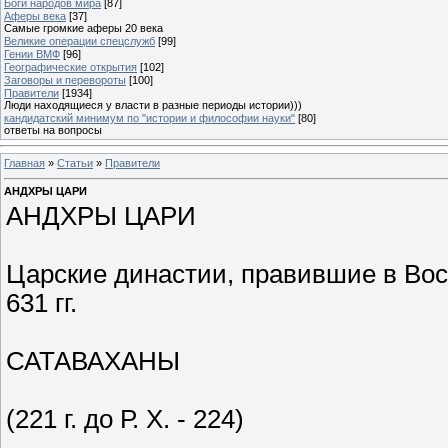
Боги народов мира
[87]
Аферы века
[37]
Самые громкие аферы 20 века
Великие операции спецслужб
[99]
Гении ВМФ
[96]
Географические открытия
[102]
Заговоры и перевороты
[100]
Правители
[1934]
Люди находящиеся у власти в разные периоды истории)))
кандидатский минимум по "истории и философии науки"
[80]
ответы на вопросы
Главная
»
Статьи
»
Правители
АНДХРЫ ЦАРИ
АНДХРЫ ЦАРИ
Царские династии, правившие в Восто
631 гг.
САТАВАХАНЫ
(221 г. до Р. Х. - 224)