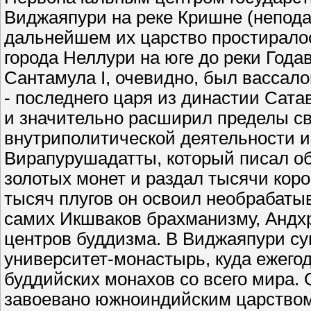
Виджаяпури на реке Кришне (непода
дальнейшем их царство простиралос
города Неллури на юге до реки Года
Сантамула I, очевидно, был вассал
- последнего царя из династии Сат
и значительно расширил пределы сво
внутриполитической деятельности из
Вирапурушадатты, который писал об
золотых монет и раздал тысячи ко
тысяч плугов он освоил необрабаты
самих Икшваков брахманизму, Андх
центров буддизма. В Виджаяпури су
университет-монастырь, куда ежего
буддийских монахов со всего мира. 
завоевано южноиндийским царством