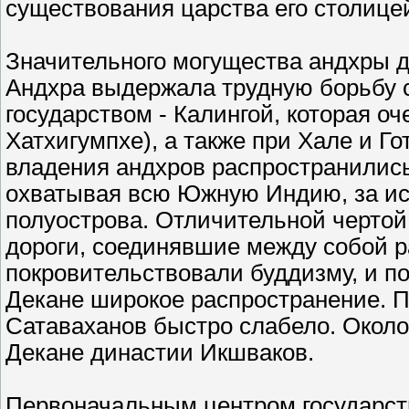
существования царства его столице
Значительного могущества андхры до
Андхра выдержала трудную борьбу 
государством - Калингой, которая о
Хатхигумпхе), а также при Хале и Г
владения андхров распространились 
охватывая всю Южную Индию, за и
полуострова. Отличительной чертой
дороги, соединявшие между собой р
покровительствовали буддизму, и по
Декане широкое распространение. 
Сатаваханов быстро слабело. Около 
Декане династии Икшваков.
Первоначальным центром государств