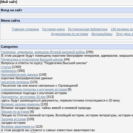
[
Мой сайт
]
Вход на сайт
Меню сайта
Главная страница
Гостевая книга
Историческая библиотека
100 великих в
Аудиолекции по истории
Фотоальбомы
Этот день 
Categories
Генералы, адмиралы, маршалы Второй мировой войны
[295]
В этом разделе будут помещены короткие биографии генералов, адмиралов, маршал
Педагогика и психология Высшей школы
[44]
Вопросы и ответы по курсу "Педагогика Высшей школы"
статьи
[1360]
рефераты
[390]
биографические данные
[149]
короткие биографические данные
писатели-орловцы
[123]
Писатели так или иначе связанные с Орловщиной
современные подходы к изучению истории
[6]
современные подходы к изучению истории
Документы, источники 20 век
[313]
здесь будут размещаться документы, первоисточники относящиеся к 20 веку.
Великие загадки природы
[120]
Великие загадки природы: тайны живой и неживой природы
Лекции по истории
[6]
Лекции по Отечественной истории, Всеобщей истории, истории литературы, истории 
Загадки истории
[109]
загадки истории
Великие авантюристы
[115]
в этом разделе вы узнаете о самых известных авантюристах