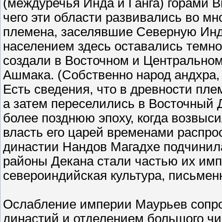
(междуречья Инда и Ганга) горами 
чего эти области развивались во м
племена, заселявшие Северную Инд
населением здесь оставались темнок
создали в Восточном и Центральном 
Ашмака. (Собственно народ андхра,
Есть сведения, что в древности пле
а затем переселились в Восточный 
более позднюю эпоху, когда возвыс
власть его царей временами распро
династии Нандов Магадхе подчинила
районы Декана стали частью их имп
североиндийская культура, письменн
Ослабление империи Маурьев сопр
династий и отделением большого чи