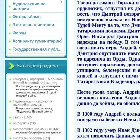
Твери до самого Торжка и 
Аудиолекции по
ордынских, отпустил их до
истории
весть, что Дмитрий возвра
Фотоальбомы
немедленно выехал из Нов
Тудой-Менгу на то, что Дми
Этот день в истории
татарскими полками. Дмитр
Форум
Орде. Ногай дал Дмитрию 
Аспиранту гуманитарию
надежды на победу. В том
одерживать верх, Андрей, 
Государственная публ...
Дмитрия опустошить новгор
то царевича из Орды. Одна
потерпев поражение, долже
Категории раздела
углицким, белозерским и
князей и отпустил с ними
Генералы, адмиралы, маршалы
Татары взяли Владимир, ра
Второй мировой войны
[295]
В этом разделе будут помещены
короткие биографии генералов,
После ухода татар, Андре
адмиралов, маршалов Второй
мировой войны
великого княжения Андрею
Педагогика и психология
дошло до войны, но обошло
Высшей школы
[44]
Вопросы и ответы по курсу
"Педагогика Высшей школы"
В 1300 году Андрей с полк
статьи
[1360]
шведами на берегах Невы. Г
рефераты
[390]
биографические данные
В 1302 году умер Иван Дм
[149]
короткие биографические данные
хотел позволить Даниилу 
писатели-орловцы
[123]