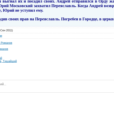
л выгнал их и посадил своих. Андрей отправился в Орду жа
 Юрий Московский захватил Переяславль. Когда Андрей возв
, Юрий не уступил ему.
рдив своих прав на Переяславль. Погребен в Городце, в церкв
 Сен 2011)
ии
ч Романов
оманов
ий
, Тишайший