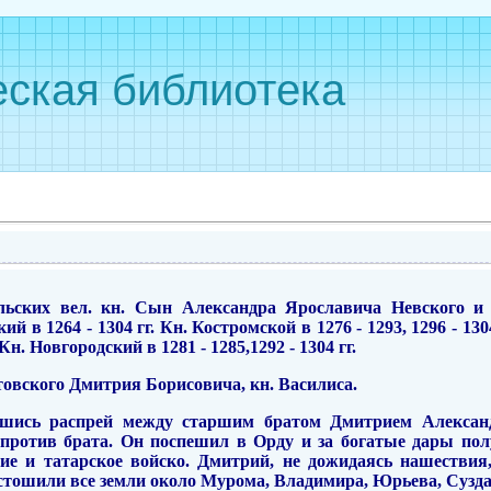
ская библиотека
льских вел. кн. Сын Александра Ярославича Невского и
й в 1264 - 1304 гг. Кн. Костромской в 1276 - 1293, 1296 - 130
. Кн. Новгородский в 1281 - 1285,1292 - 1304 гг.
остовского Дмитрия Борисовича, кн. Василиса.
авшись распрей между старшим братом Дмитрием Алексан
против брата. Он поспешил в Орду и за богатые дары пол
е и татарское войско. Дмитрий, не дожидаясь нашествия,
тошили все земли около Мурома, Владимира, Юрьева, Сузда