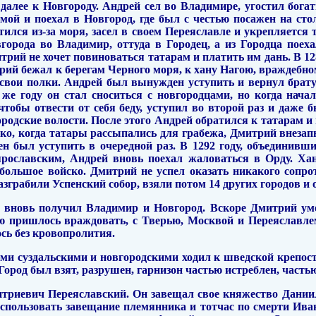
далее к Новгороду. Андрей сел во Владимире, угостил бог
мой и поехал в Новгород, где был с честью посажен на ст
тился из-за моря, засел в своем Переяславле и укрепляется 
города во Владимир, оттуда в Городец, а из Городца поех
трий не хочет повиноваться татарам и платить им дань. В 12
ий бежал к берегам Черного моря, к хану Нагою, враждебн
свои полки. Андрей был вынужден уступить и вернул брату
 же году он стал сноситься с новгородцами, но когда нача
чтобы отвести от себя беду, уступил во второй раз и даже
одские волости. После этого Андрей обратился к татарам и
ко, когда татары рассыпались для грабежа, Дмитрий внезапн
н был уступить в очередной раз. В 1292 году, объединивш
 ярославским, Андрей вновь поехал жаловаться в Орду. Х
 большое войско. Дмитрий не успел оказать никакого сопро
зграбили Успенский собор, взяли потом 14 других городов и
й вновь получил Владимир и Новгород. Вскоре Дмитрий уме
 пришлось враждовать, с Тверью, Москвой и Переяславлем.
сь без кровопролития.
ами суздальскими и новгородскими ходил к шведской крепос
ород был взят, разрушен, гарнизон частью истреблен, частью
итриевич Переяславский. Он завещал свое княжество Дании
использовать завещание племянника и тотчас по смерти Ива