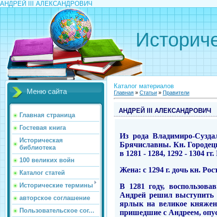
АНДРЕЙ III АЛЕКСАНДРОВИЧ
Историче
Каталог материалов
Меню сайта
Главная
»
Статьи
»
Правители
АНДРЕЙ III АЛЕКСАНДРОВИЧ
Главная страница
Гостевая книга
Из рода Владимиро-Сузда
Историческая
Брячиславны. Кн. Городецки
библиотека
в 1281 - 1284, 1292 - 1304 гг
100 великих войн
Жена: с 1294 г. дочь кн. Р
Каталог статей
Исторические термины
В 1281 году, воспользов
Андрей решил выступить 
авторское соглашение
ярлык на великое княжени
Пользовательское сог...
пришедшие с Андреем, опус