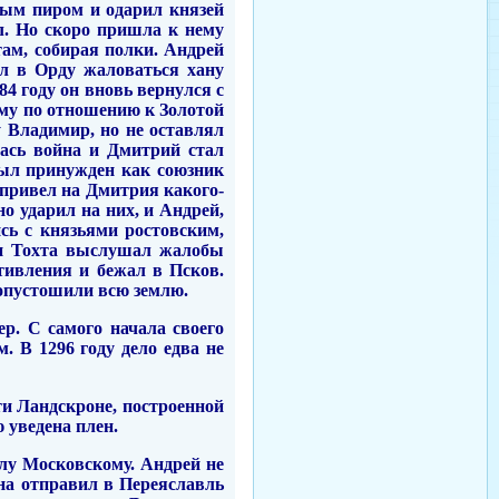
атым пиром и одарил князей
ол. Но скоро пришла к нему
там, собирая полки. Андрей
ал в Орду жаловаться хану
84 году он вновь вернулся с
ому по отношению к Золотой
 Владимир, но не оставлял
лась война и Дмитрий стал
 был принужден как союзник
 привел на Дмитрия какого-
о ударил на них, и Андрей,
ись с князьями ростовским,
ан Тохта выслушал жалобы
тивления и бежал в Псков.
 опустошили всю землю.
р. С самого начала своего
 В 1296 году дело едва не
ти Ландскроне, построенной
 уведена плен.
лу Московскому. Андрей не
на отправил в Переяславль