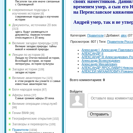
своих наместников. Дании
Писатели так или иначе связанные
с Орловщиной
временем умер, а сын его
современные подходы к
на Переяславское княжение
изучению истории
[6]
современные подходы к изучению
истории
Андрей умер, так и не утве
Документы, источники 20 век
[313]
здесь будут размещаться
документы, первоисточники
Категория
:
Правители
|
Добавил
:
alex
(07
относящиеся к 20 веку.
Просмотров
:
807
|
Теги
:
Правители Росс
Великие загадки природы
[120]
Великие загадки природы: тайны
живой и неживой природы
Александр I, Александр Павлови
АЛЕКСАНДР II
Лекции по истории
[6]
АЛЕКСАНДР III Александрович Р
Лекции по Отечественной истории,
Александр Всеволодович
Всеобщей истории, истории
литературы, истории культуры
Александр Михайлович
АЛЕКСАНДР ЯРОСЛАВИЧ Невск
Загадки истории
[109]
АЛЕКСЕЙ МИХАЙЛОВИЧ Романов
загадки истории
Великие авантюристы
[115]
Всего комментариев
:
0
в этом разделе вы узнаете о самых
известных авантюристах
Боги народов мира
[87]
Войдите:
Аферы века
[37]
Самые громкие аферы 20 века
Великие операции спецслужб
[99]
Гении ВМФ
[96]
Отправить
Географические открытия
[102]
Заговоры и перевороты
[100]
Правители
[1934]