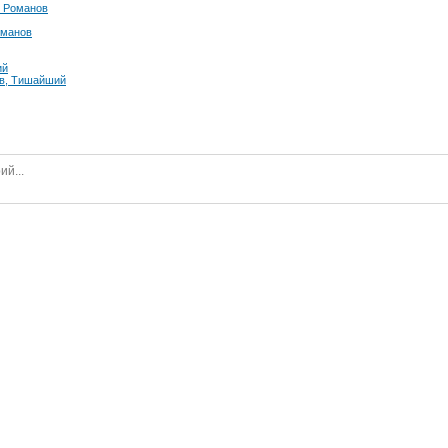
ч Романов
оманов
ий
, Тишайший