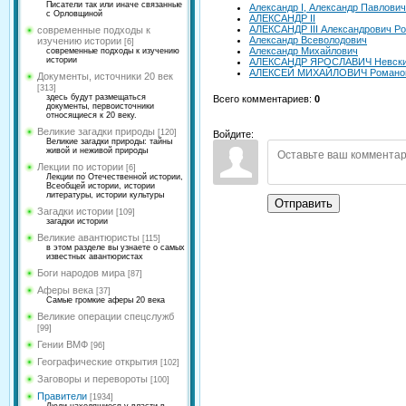
Писатели так или иначе связанные
Александр I, Александр Павлови
с Орловщиной
АЛЕКСАНДР II
АЛЕКСАНДР III Александрович Р
современные подходы к
Александр Всеволодович
изучению истории
[6]
Александр Михайлович
современные подходы к изучению
истории
АЛЕКСАНДР ЯРОСЛАВИЧ Невск
АЛЕКСЕЙ МИХАЙЛОВИЧ Романов
Документы, источники 20 век
[313]
здесь будут размещаться
Всего комментариев
:
0
документы, первоисточники
относящиеся к 20 веку.
Великие загадки природы
[120]
Войдите:
Великие загадки природы: тайны
живой и неживой природы
Лекции по истории
[6]
Лекции по Отечественной истории,
Всеобщей истории, истории
литературы, истории культуры
Отправить
Загадки истории
[109]
загадки истории
Великие авантюристы
[115]
в этом разделе вы узнаете о самых
известных авантюристах
Боги народов мира
[87]
Аферы века
[37]
Самые громкие аферы 20 века
Великие операции спецслужб
[99]
Гении ВМФ
[96]
Географические открытия
[102]
Заговоры и перевороты
[100]
Правители
[1934]