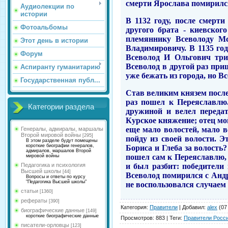
смерти Ярослава помирилс
Аудиолекции по
истории
В 1132 году, после смер
Фотоальбомы
другого брата - киевско
племяннику Всеволоду Мс
Этот день в истории
Владимировичу. В 1135 год
Форум
Всеволод И Ольгович три
Всеволод в другой раз при
Аспиранту гуманитарию
уже бежать из города, но В
Государственная публ...
Став великим князем после
раз пошел к Переяславлю.
Категории раздела
дружиной и велел передат
Курское княжение; отец мой 
еще мало волостей, мало вс
Генералы, адмиралы, маршалы
Второй мировой войны
[295]
пойду из своей волости. Э
В этом разделе будут помещены
короткие биографии генералов,
Бориса и Глеба за волость
адмиралов, маршалов Второй
пошел сам к Переяславлю, 
мировой войны
и был разбит: победители 
Педагогика и психология
Высшей школы
[44]
Всеволод помирился с Андр
Вопросы и ответы по курсу
"Педагогика Высшей школы"
не воспользовался случаем
статьи
[1360]
рефераты
[390]
Категория
:
Правители
|
Добавил
:
alex
(07
биографические данные
[149]
короткие биографические данные
Просмотров
:
883
|
Теги
:
Правители Росс
писатели-орловцы
[123]