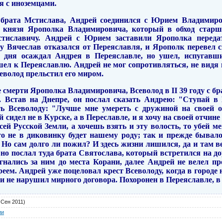
я с иноземцами.
ти брата Мстислава, Андрей соединился с Юрием Владимир
го князя Ярополка Владимировича, который в обход старш
тиславичу. Андрей с Юрием заставили Ярополка переда
у Вячеслав отказался от Переяславля, и Ярополк перевел 
 дня осаждал Андрея в Переяславле, но ушел, испугавши
шел к Переяславлю. Андрей не мог сопротивляться, не видя 
севолод прельстил его миром.
 смерти Ярополка Владимировича, Всеволод в II 39 году с б
 Встав на Днепре, он послал сказать Андрею: "Ступай в
ь Всеволоду: "Лучше мне умереть с дружиной на своей о
сидел не в Курске, а в Переславле, и я хочу на своей отчине 
ей Русской Земли, а хочешь взять и эту волость, то убей м
то не в диковинку будет нашему роду; так и прежде бывал
? Но сам долго ли пожил? И здесь жизни лишился, да и там в
но послал туда брата Святослава, который встретился на д
гнались за ним до места Корани, далее Андрей не велел пр
еем. Андрей уже поцеловал крест Всеволоду, когда в городе 
 и не нарушил мирного договора. Похоронен в Переяславле, в
 Сен 2011)
ии