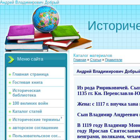
Андрей Владимирович Добрый
Историче
Каталог материалов
Меню сайта
Главная
»
Статьи
»
Правители
Андрей Владимирович Добры
Главная страница
Гостевая книга
Из рода Рюриковичей. Сын
Историческая
1135 гг. Кн. Переяславля-Ю
библиотека
100 великих войн
Жена: с 1117 г. внучка хан
Каталог статей
Сын Владимир Андреевич (1
Исторические термины
В 1119 году Владимир Мон
авторское соглашение
году Ярослав Святослави
Пользовательское сог...
венграми, поляками, чехам