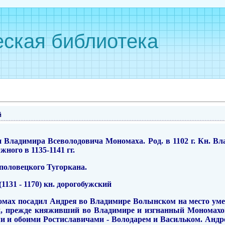
ская библиотека
й
 Владимира Всеволодовича Мономаха. Род. в 1102 г. Кн. Вл
жного в 1135-1141 гг.
а половецкого Тугоркана.
131 - 1170) кн. дорогобужский
омах посадил Андрея во Владимире Волынском на место уме
ч, прежде княживший во Владимире и изгнанный Мономахо
и и обоими Ростиславичами - Володарем и Васильком. Андрей