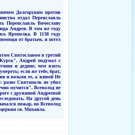
овичем Долгоруким против
инства отдал Переяславль
ть Переяславль Вячеславу
сюда Андрея. В том же году
сь Ярополка. В 1138 году
помощи от братьев, и хотел
ратом Святославом в третий
 Курск". Андрей подумал с
тчине и дедине, чем взять
умереть; если же тебе, брат,
еня и возьми ее, а живой Не
о: разве Святополк не убил
ечно мучится". Всеволод не
ороге с дружиной Андреевой
еследовать. На другой день
начался пожар, но Всеволод
 церкви св. Михаила.