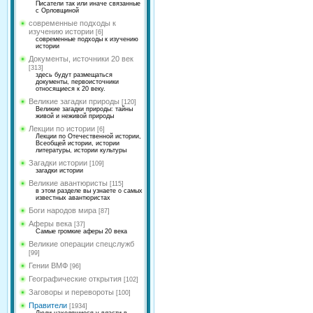
Писатели так или иначе связанные
с Орловщиной
современные подходы к
изучению истории
[6]
современные подходы к изучению
истории
Документы, источники 20 век
[313]
здесь будут размещаться
документы, первоисточники
относящиеся к 20 веку.
Великие загадки природы
[120]
Великие загадки природы: тайны
живой и неживой природы
Лекции по истории
[6]
Лекции по Отечественной истории,
Всеобщей истории, истории
литературы, истории культуры
Загадки истории
[109]
загадки истории
Великие авантюристы
[115]
в этом разделе вы узнаете о самых
известных авантюристах
Боги народов мира
[87]
Аферы века
[37]
Самые громкие аферы 20 века
Великие операции спецслужб
[99]
Гении ВМФ
[96]
Географические открытия
[102]
Заговоры и перевороты
[100]
Правители
[1934]