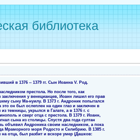
ская библиотека
вший в 1376 -- 1379 гг. Сын Иоанна V. Род.
наследником престола. Но после того, как
з заключения у венецианцев, Иоанн лишил его прав
шему сыну Ма-нуилу. В 1373 г. Андроник попытался
 это он был ослеплен на один глаз и заключен в
из темницы, укрылся в Галате, а в 1376 г. с
ополь и сверг отца с престола. В 1379 г. Иоанн,
нал сына из столицы. Спустя два года султан
вь объявил Андроника своим наследником, а пока
да Мраморного моря Родосто и Селибрию. В 1385 г.
 на отца, был разбит и вскоре умер (Дашков: