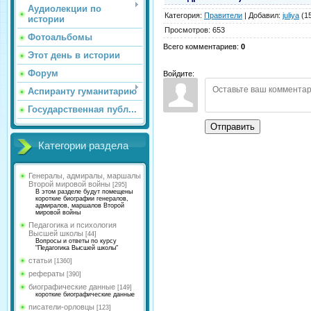
Аудиолекции по
Категория
:
Правители
|
Добавил
:
juliya
(15
истории
Просмотров
:
653
Фотоальбомы
Всего комментариев
:
0
Этот день в истории
Форум
Войдите:
Аспиранту гуманитарию
Государственная публ...
Отправить
Категории раздела
Генералы, адмиралы, маршалы
Второй мировой войны
[295]
В этом разделе будут помещены
короткие биографии генералов,
адмиралов, маршалов Второй
мировой войны
Педагогика и психология
Высшей школы
[44]
Вопросы и ответы по курсу
"Педагогика Высшей школы"
статьи
[1360]
рефераты
[390]
биографические данные
[149]
короткие биографические данные
писатели-орловцы
[123]