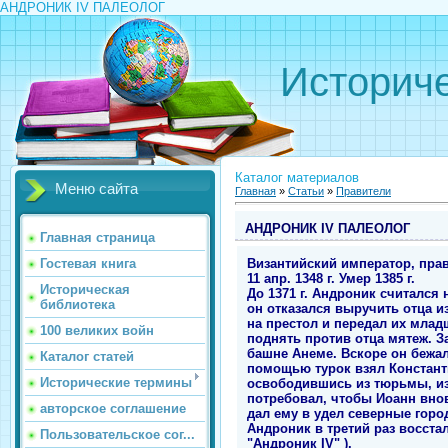
АНДРОНИК IV ПАЛЕОЛОГ
Историче
Каталог материалов
Меню сайта
Главная
»
Статьи
»
Правители
АНДРОНИК IV ПАЛЕОЛОГ
Главная страница
Византийский император, прави
Гостевая книга
11 апр. 1348 г. Умер 1385 г.
Историческая
До 1371 г. Андроник считался 
библиотека
он отказался выручить отца и
на престол и передал их млад
100 великих войн
поднять против отца мятеж. За
башне Анеме. Вскоре он бежал 
Каталог статей
помощью турок взял Константин
Исторические термины
освободившись из тюрьмы, изг
потребовал, чтобы Иоанн вно
авторское соглашение
дал ему в удел северные горо
Андроник в третий раз восстал
Пользовательское сог...
"Андроник IV" ).