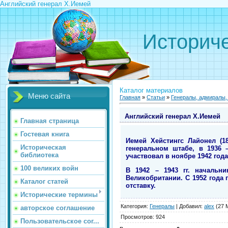
Английский генерал Х.Иемей
Историче
Каталог материалов
Меню сайта
Главная
»
Статьи
»
Генералы, адмиралы
Английский генерал Х.Иемей
Главная страница
Гостевая книга
Иемей Хейстингс Лайонел (1
Историческая
генеральном штабе, в 1936 
библиотека
участвовал в ноябре 1942 год
100 великих войн
В 1942 – 1943 гг. началь
Великобритании. С 1952 года 
Каталог статей
отставку.
Исторические термины
Категория
:
Генералы
|
Добавил
:
alex
(27 
авторское соглашение
Просмотров
:
924
Пользовательское сог...