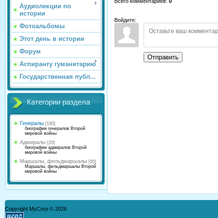
Всего комментариев
:
0
Аудиолекции по
истории
Войдите:
Фотоальбомы
Этот день в истории
Форум
Отправить
Аспиранту гуманитарию
Государственная публ...
Категории раздела
Генералы
[180]
биографии генералов Второй
мировой войны
Адмиралы
[20]
биографии адмиралов Второй
мировой войны
Маршалы, фельдмаршалы
[95]
Маршалы, фельдмаршалы Второй
мировой войны
Copyright MyCorp © 2026