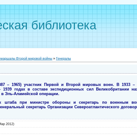
ская библиотека
, маршалы Второй мировой войны
»
Генералы
887 – 1965) участник Первой и Второй мировых воен. В 1933 – 
– 1939 годах в составе экспедиционных сил Великобритании н
а в Эль-Аламейской операции.
ник штаба при министре обороны и секретарь по военным во
генеральный секретарь Организации Североатлантического договор
Мар 2012)