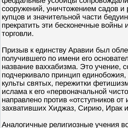
феодальные усобицы сопровождали
сооружений, уничтожением садов и р
купцов и значительной части бедуи
прекратить эти бесконечные войны 
торговли.
Призыв к единству Аравии был обле
получившего по имени его основате
название ваххабизма. Это учение, 
подчеркивало принцип единобожия,
культы святых, пережитки фетишизм
ислама к его «первоначальной чисто
направлено против «отступников от
захвативших Хиджаз, Сирию, Ирак и
Аналогичные религиозные учения во