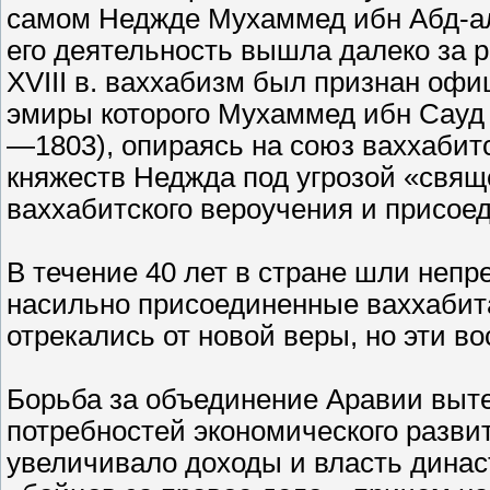
самом Неджде Мухаммед ибн Абд-ал
его деятельность вышла далеко за 
XVIII в. ваххабизм был признан оф
эмиры которого Мухаммед ибн Сауд 
—1803), опираясь на союз ваххабитс
княжеств Неджда под угрозой «свящ
ваххабитского вероучения и присоед
В течение 40 лет в стране шли неп
насильно присоединенные ваххабита
отрекались от новой веры, но эти в
Борьба за объединение Аравии выте
потребностей экономического разви
увеличивало доходы и власть динас