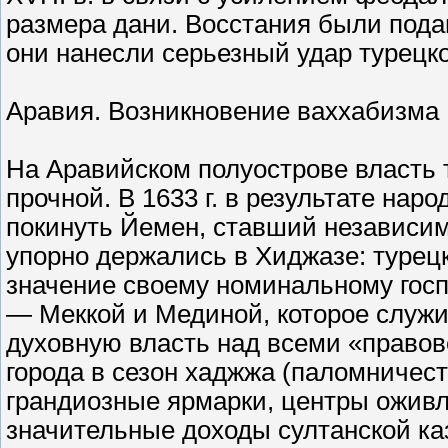
размера дани. Восстания были под
они нанесли серьезный удар турецко
Аравия. Возникновение ваххабизма
На Аравийском полуострове власть 
прочной. В 1633 г. в результате на
покинуть Йемен, ставший независи
упорно держались в Хиджазе: турец
значение своему номинальному гос
— Меккой и Мединой, которое служи
духовную власть над всеми «правов
города в сезон хаджжа (паломничес
грандиозные ярмарки, центры ожив
значительные доходы султанской каз