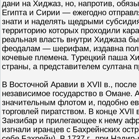
дани на Хиджаз, но, напротив, обя
Египта и Сирии — ежегодно отправл
знати и наделять щедрыми субсиди
территорию которых проходили кара
реальная власть внутри Хиджаза б
феодалам — шерифам, издавна пол
кочевые племена. Турецкий паша Х
страны, а представителем султана 
В Восточной Аравии в XVII в., после
независимое государство в Омане. 
значительным флотом и, подобно ев
торговлей пиратством. В конце XVII 
Занзибар и прилегающее к нему афри
изгнали иранцев с Бахрейнских остро
себе Бахрейн). В 1737 г., при Нади