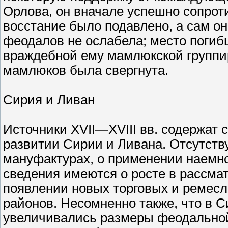
Орлова, он вначале успешно сопрот
восстание было подавлено, а сам он
феодалов не ослабела; место погиб
враждебной ему мамлюкской группиро
мамлюков была свергнута.
Сирия и Ливан
Источники XVII—XVIII вв. содержат
развитии Сирии и Ливана. Отсутству
мануфактурах, о применении наемно
сведения имеются о росте в рассма
появлении новых торговых и ремес
районов. Несомненно также, что в Си
увеличивались размеры феодальной