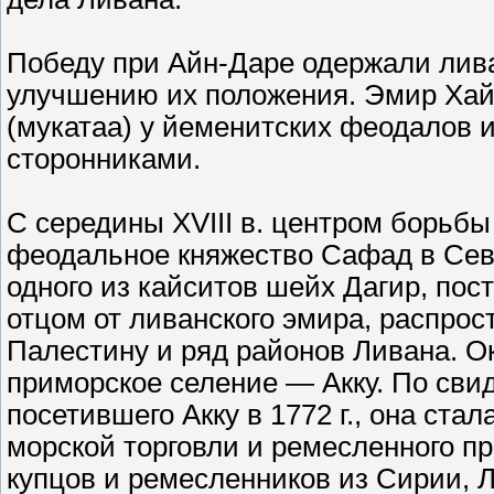
Победу при Айн-Даре одержали ливан
улучшению их положения. Эмир Хайд
(мукатаа) у йеменитских феодалов 
сторонниками.
С середины XVIII в. центром борьбы
феодальное княжество Сафад в Сев
одного из кайситов шейх Дагир, пос
отцом от ливанского эмира, распро
Палестину и ряд районов Ливана. Ок
приморское селение — Акку. По сви
посетившего Акку в 1772 г., она ста
морской торговли и ремесленного пр
купцов и ремесленников из Сирии, 