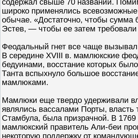
содержал свыше 70 названий. Помим
широко применялись всевозможные 
обычае. «Достаточно, чтобы сумма 
Эстев, — чтобы ее затем требовали 
Феодальный гнет все чаще вызывал 
В середине XVIII в. мамлюкские фе
бедуинами, восстание которых было 
Танта вспыхнуло большое восстание 
мамлюками.
Мамлюки еще твердо удерживали вла
являлись вассалами Порты, власть
Стамбула, была призрачной. В 1769 г
мамлюкский правитель Али-беи про
некоторую поддержку от командующе