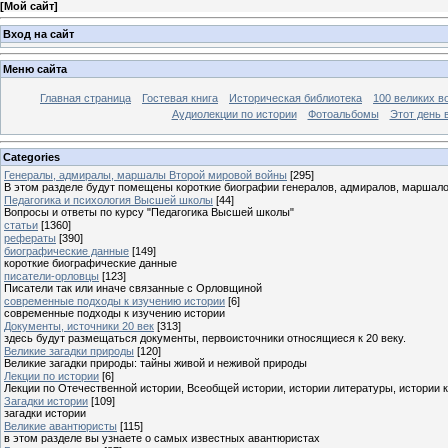
[
Мой сайт
]
Вход на сайт
Меню сайта
Главная страница
Гостевая книга
Историческая библиотека
100 великих в
Аудиолекции по истории
Фотоальбомы
Этот день 
Categories
Генералы, адмиралы, маршалы Второй мировой войны
[295]
В этом разделе будут помещены короткие биографии генералов, адмиралов, маршал
Педагогика и психология Высшей школы
[44]
Вопросы и ответы по курсу "Педагогика Высшей школы"
статьи
[1360]
рефераты
[390]
биографические данные
[149]
короткие биографические данные
писатели-орловцы
[123]
Писатели так или иначе связанные с Орловщиной
современные подходы к изучению истории
[6]
современные подходы к изучению истории
Документы, источники 20 век
[313]
здесь будут размещаться документы, первоисточники относящиеся к 20 веку.
Великие загадки природы
[120]
Великие загадки природы: тайны живой и неживой природы
Лекции по истории
[6]
Лекции по Отечественной истории, Всеобщей истории, истории литературы, истории 
Загадки истории
[109]
загадки истории
Великие авантюристы
[115]
в этом разделе вы узнаете о самых известных авантюристах