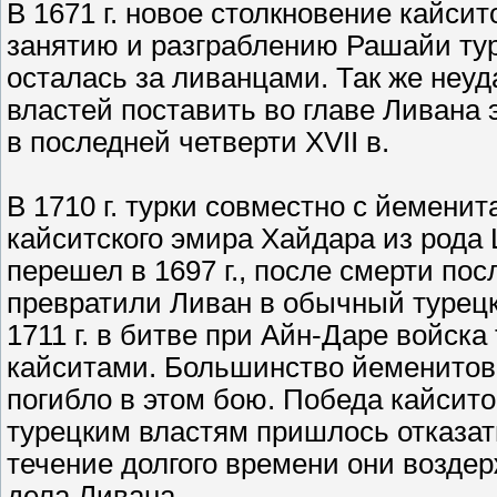
В 1671 г. новое столкновение кайси
занятию и разграблению Рашайи тур
осталась за ливанцами. Так же неуд
властей поставить во главе Ливана
в последней четверти XVII в.
В 1710 г. турки совместно с йемени
кайситского эмира Хайдара из рода 
перешел в 1697 г., после смерти пос
превратили Ливан в обычный турец
1711 г. в битве при Айн-Даре войск
кайситами. Большинство йеменитов,
погибло в этом бою. Победа кайсит
турецким властям пришлось отказат
течение долгого времени они возде
дела Ливана.