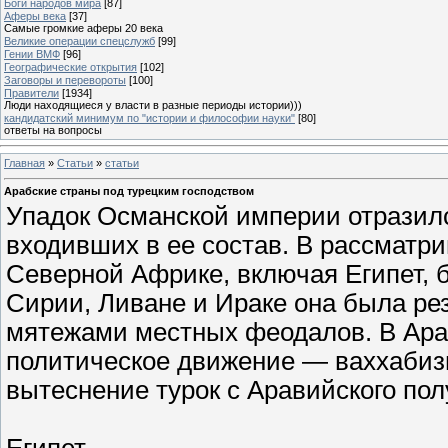
Боги народов мира
[87]
Аферы века
[37]
Самые громкие аферы 20 века
Великие операции спецслужб
[99]
Гении ВМФ
[96]
Географические открытия
[102]
Заговоры и перевороты
[100]
Правители
[1934]
Люди находящиеся у власти в разные периоды истории)))
кандидатский минимум по "истории и философии науки"
[80]
ответы на вопросы
Главная
»
Статьи
»
статьи
Арабские страны под турецким господством
Упадок Османской империи отразилс
входивших в ее состав. В рассматри
Северной Африке, включая Египет, 
Сирии, Ливане и Ираке она была ре
мятежами местных феодалов. В Ара
политическое движение — ваххабиз
вытеснение турок с Аравийского пол