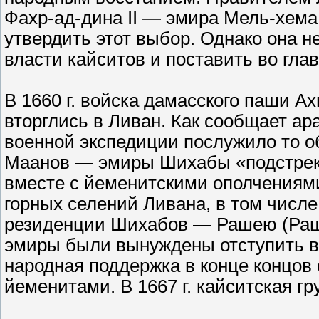
Фахр-ад-дина II — эмира Мель-хем
утвердить этот выбор. Однако она не
власти кайситов и поставить во гла
В 1660 г. войска дамасского паши А
вторглись в Ливан. Как сообщает ар
военной экспедиции послужило то о
Маанов — эмиры Шихабы «подстрек
вместе с йеменитскими ополчениями
горных селений Ливана, в том числ
резиденции Шихабов — Рашею (Раш
эмиры были вынуждены отступить в
народная поддержка в конце концов
йеменитами. В 1667 г. кайситская гр