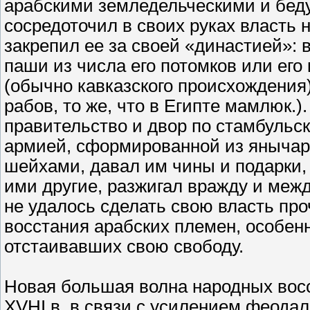
арабскими земледельческими и бед
сосредоточил в своих руках власть 
закрепил ее за своей «династией»: в
паши из числа его потомков или ег
(обычно кавказского происхождения)
рабов, то же, что в Египте мамлюк.)
правительство и двор по стамбульск
армией, сформированной из янычар
шейхами, давал им чины и подарки,
ими другие, разжигал вражду и меж
не удалось сделать свою власть пр
восстания арабских племен, особен
отстаивавших свою свободу.
Новая большая волна народных вос
XVHI в. в связи с усилением феода