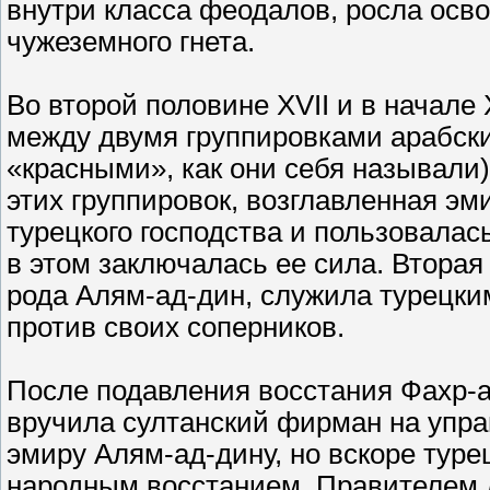
внутри класса феодалов, росла осв
чужеземного гнета.
Во второй половине XVII и в начале
между двумя группировками арабск
«красными», как они себя называли
этих группировок, возглавленная эм
турецкого господства и пользовалас
в этом заключалась ее сила. Вторая
рода Алям-ад-дин, служила турецки
против своих соперников.
После подавления восстания Фахр-ад-
вручила султанский фирман на упр
эмиру Алям-ад-дину, но вскоре туре
народным восстанием. Правителем 