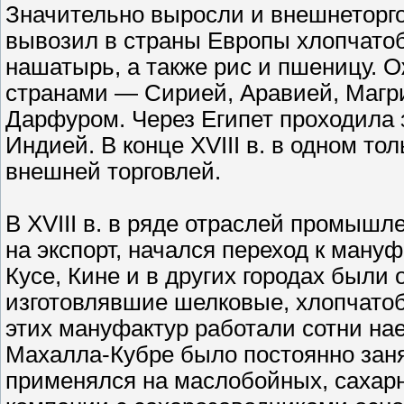
Значительно выросли и внешнеторгов
вывозил в страны Европы хлопчатоб
нашатырь, а также рис и пшеницу. 
странами — Сирией, Аравией, Магри
Дарфуром. Через Египет проходила 
Индией. В конце XVIII в. в одном то
внешней торговлей.
В XVIII в. в ряде отраслей промышл
на экспорт, начался переход к мануф
Кусе, Кине и в других городах был
изготовлявшие шелковые, хлопчатоб
этих мануфактур работали сотни на
Махалла-Кубре было постоянно заня
применялся на маслобойных, сахарн