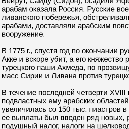
Бейрут, Сайду (Сидон), осадили Я
арабам оказала Россия. Русские во
ливанского побережья, обстреливал
арабами, доставляли арабским повс
вооружение.
В 1775 г., спустя год по окончании 
Акке и вскоре убит, а его княжество
турецкого паши Ахмеда, по прозвищ
масс Сирии и Ливана против турецко
В течение последней четверти XVIII
подвластных ему арабских областей.
увеличилась со 150 тыс. пиастров в 1
ее выплаты был введен ряд новых, 
подушный налог, налоги на шелковод