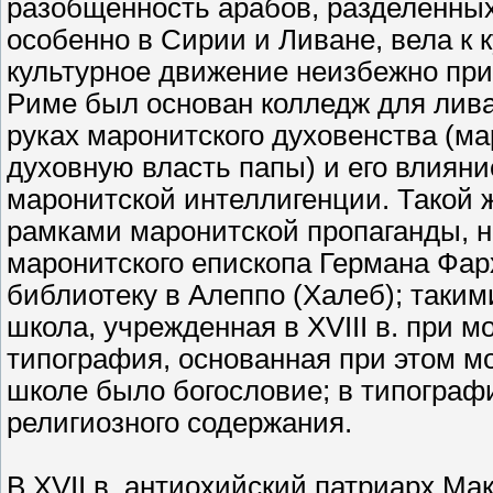
разобщенность арабов, разделенны
особенно в Сирии и Ливане, вела к 
культурное движение неизбежно прин
Риме был основан колледж для лива
руках маронитского духовенства (
духовную власть папы) и его влияни
маронитской интеллигенции. Такой 
рамками маронитской пропаганды, н
маронитского епископа Германа Фарх
библиотеку в Алеппо (Халеб); таки
школа, учрежденная в XVIII в. при 
типография, основанная при этом м
школе было богословие; в типограф
религиозного содержания.
В XVII в. антиохийский патриарх Ма