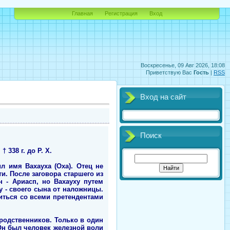
Главная
Регистрация
Вход
Воскресенье, 09 Авг 2026, 18:08
Приветствую Вас
Гость
|
RSS
Вход на сайт
Поиск
338 г. до Р. Х.
 имя Вахауха (Оха). Отец не
и. После заговора старшего из
 - Ариасп, но Вахауху путем
у - своего сына от наложницы.
иться со всеми претендентами
родственников. Только в один
 Он был человек железной воли