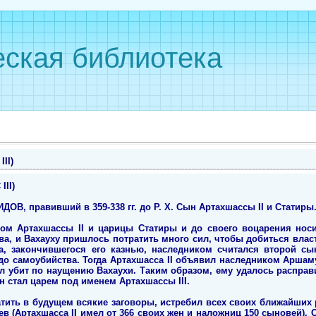
ская библиотека
II)
II)
В, правивший в 359-338 гг. до Р. Х. Сын Артахшассы II и Статиры. † 
ом Артахшассы II и царицы Статиры и до своего воцарения носил
ава, и Вахауху пришлось потратить много сил, чтобы добиться власт
а, закончившегося его казнью, наследником считался второй сын
до самоубийства. Тогда Артахшасса II объявил наследником Аршам
ыл убит по наущению Вахаухи. Таким образом, ему удалось расправ
. он стал царем под именем Артахшассы III.
тить в будущем всякие заговоры, истребил всех своих ближайших 
ев (Артахшасса II имел от 366 своих жен и наложниц 150 сыновей).