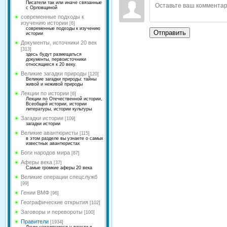
Писатели так или иначе связанные
с Орловщиной
современные подходы к
изучению истории
[6]
современные подходы к изучению
Отправить
истории
Документы, источники 20 век
[313]
здесь будут размещаться
документы, первоисточники
относящиеся к 20 веку.
Великие загадки природы
[120]
Великие загадки природы: тайны
живой и неживой природы
Лекции по истории
[6]
Лекции по Отечественной истории,
Всеобщей истории, истории
литературы, истории культуры
Загадки истории
[109]
загадки истории
Великие авантюристы
[115]
в этом разделе вы узнаете о самых
известных авантюристах
Боги народов мира
[87]
Аферы века
[37]
Самые громкие аферы 20 века
Великие операции спецслужб
[99]
Гении ВМФ
[96]
Географические открытия
[102]
Заговоры и перевороты
[100]
Правители
[1934]