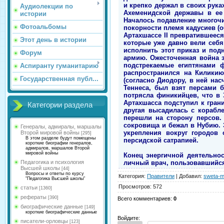
и крепко держал в своих рука
Аудиолекции по
Ахеменидской державы в ее 
истории
Началось подавление многочи
Фотоальбомы
покорности племя кадусиев (о
Артахшассе II превратившееся
Этот день в истории
которые уже давно вели себя
исполнить этот приказ и под
Форум
армию. Ожесточенная война за
подстрекаемые египтянами ф
Аспиранту гуманитарию
распространился на Киликию
Государственная публ...
(согласно Диодору, в ней на
Теннеса, был взят персами б
потрясла финикийцев, что в 3
Артахшасса подступил к гран
Категории раздела
другая высадилась с корабле
перешли на сторону персов. 
сокровища и бежал в Нубию. 
Генералы, адмиралы, маршалы
укрепления вокруг городов 
Второй мировой войны
[295]
В этом разделе будут помещены
персидской сатрапией.
короткие биографии генералов,
адмиралов, маршалов Второй
мировой войны
Конец энергичной деятельнос
личный врач, пользовавшийс
Педагогика и психология
Высшей школы
[44]
Вопросы и ответы по курсу
Категория
:
Правители
|
Добавил
:
sweta-m
"Педагогика Высшей школы"
Просмотров
:
572
статьи
[1360]
рефераты
[390]
Всего комментариев
:
0
биографические данные
[149]
короткие биографические данные
Войдите:
писатели-орловцы
[123]