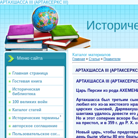
АРТАХШАССА III (АРТАКСЕРКС III)
Историче
Каталог материалов
Меню сайта
Главная
»
Статьи
»
Правители
АРТАХШАССА III (АРТАКСЕРКС I
Главная страница
АРТАХШАССА III (АРТАКСЕРКС I
Гостевая книга
Историческая
Царь Персии из рода АХЕМЕНИДО
библиотека
Артахшасса был третьим сын
100 великих войн
любил его из-за жестокого нр
царских сыновей, Дарявахуш
Каталог статей
шантажа удалось довести его 
Исторические термины
Но и этот соперник вскоре б
на престол, и в 359 г. до Р. Х
авторское соглашение
Новый царь, чтобы предотвра
Пользовательское сог...
день были убиты 80 его брать