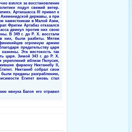
ично взялся за восстановление
олитике подул свежий ветер.
иях. Артахшасса III привел к
в Ахеменидской державы, а при
оим наместникам в Малой Азии,
рап Фригии Артабаз отказался
шасса двинул против них свою
ы. В 349 г. до Р. Х. восстали
ив них, были разбиты. Мятеж
а финикийцев огромную армию
благодаря предательству царя
 казнены. Эта жестокость так
ь царя. Зимой 343 г. до Р. Х.
м укреплений вблизи Пелусия,
жившие фараону Нектанебу II,
Египет. Нектанеб собрал свои
ы были преданы разграблению,
висимости Египет вновь стал
нию евнуха Багоя его отравил