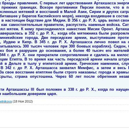
х бразды правления. С первых лет царствования Артахшасса энерг
прежних границах. Вскоре противники Персии поняли, что в п
сленных мятежей и восстаний в Малой Азии, Сирии и других сатрап
битавшее у берегов Каспийского моря), некогда входившее в соста
 в настоящее бедствие для Мидии. В 356 г. до Р. Х. царь велел св
 как самостоятельные правители, распустить наемные войска. Сат
нял мятеж. К нему присоединился наместник Мисии Оронт. Артах
вершилась в 352 г. до Р. Х., когда оба мятежника были разгромлен
иникийские города. Две персидские армии, выступившие прот
, Иудею и Кипр. В 345 г. до Р. Х. Артахшасса лично повел н
считывалось 300 тысяч человек при 300 боевых кораблях). Сидон, 
ез боя и разрушен до основания, а более 40 тысяч его жителей
44 г. до Р. Х. они прекратили сопротивление и сдались на милост
ицам Египта. В то время как часть персидской армии начала штур
й в Дельте в тылу у египетской армии. Греческие наемники, слу
В 342 г. до Р. Х. Артахшасса захватил Мемфис, а затем и весь 
За свое восстание египтяне были строго наказаны: города и храм
срыты, страна опустошена. Через 60 лет после обретения неза
ти Артахшассы III был положен в 338 г. до Р. Х., когда по науще
я наибольшим доверием царя.
elnikova
(18 Ноя 2012)