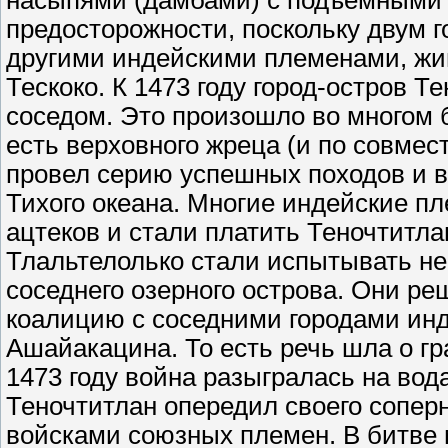
насыпями (дамбами) с подъемными 
предосторожности, поскольку двум г
другими индейскими племенами, жи
Тескоко. К 1473 году город-остров 
соседом. Это произошло во многом 
есть верховного жреца (и по совме
провел серию успешных походов и в 
Тихого океана. Многие индейские п
ацтеков и стали платить Теночтитла
Тлальтелолько стали испытывать не
соседнего озерного острова. Они р
коалицию с соседними городами инд
Ашайакацина. То есть речь шла о гр
1473 году война разыгралась на вода
Теночтитлан опередил своего соперн
войсками союзных племен. В битве 