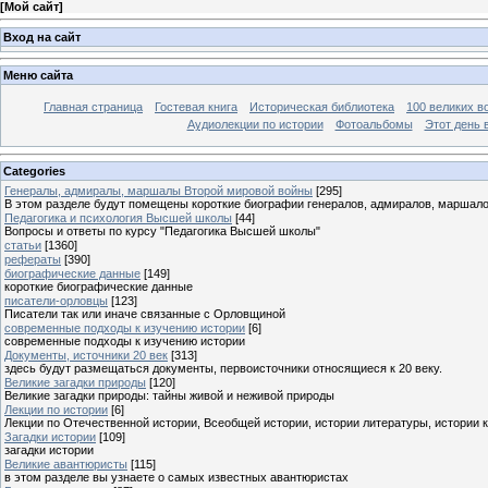
[
Мой сайт
]
Вход на сайт
Меню сайта
Главная страница
Гостевая книга
Историческая библиотека
100 великих в
Аудиолекции по истории
Фотоальбомы
Этот день 
Categories
Генералы, адмиралы, маршалы Второй мировой войны
[295]
В этом разделе будут помещены короткие биографии генералов, адмиралов, маршал
Педагогика и психология Высшей школы
[44]
Вопросы и ответы по курсу "Педагогика Высшей школы"
статьи
[1360]
рефераты
[390]
биографические данные
[149]
короткие биографические данные
писатели-орловцы
[123]
Писатели так или иначе связанные с Орловщиной
современные подходы к изучению истории
[6]
современные подходы к изучению истории
Документы, источники 20 век
[313]
здесь будут размещаться документы, первоисточники относящиеся к 20 веку.
Великие загадки природы
[120]
Великие загадки природы: тайны живой и неживой природы
Лекции по истории
[6]
Лекции по Отечественной истории, Всеобщей истории, истории литературы, истории 
Загадки истории
[109]
загадки истории
Великие авантюристы
[115]
в этом разделе вы узнаете о самых известных авантюристах