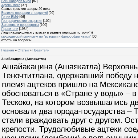
Боги народов мира
[87]
Аферы века
[37]
Самые громкие аферы 20 века
Великие операции спецслужб
[99]
Гении ВМФ
[96]
Географические открытия
[102]
Заговоры и перевороты
[100]
Правители
[1934]
Люди находящиеся у власти в разные периоды истории)))
кандидатский минимум по "истории и философии науки"
[80]
ответы на вопросы
Главная
»
Статьи
»
Правители
Ашайакацина (Ашаякатла)
Ашайакацина (Ашаякатла) Верховный
Теночтитлана, одержавший победу н
племя ацтеков пришло на Мексиканс
обосноваться в «Стране у воды» – 
Тескоко, на котором возвышались дв
основали два города-государства – 
стали враждовать друг с другом. О
крепости. Трудолюбивые ацтеки сое