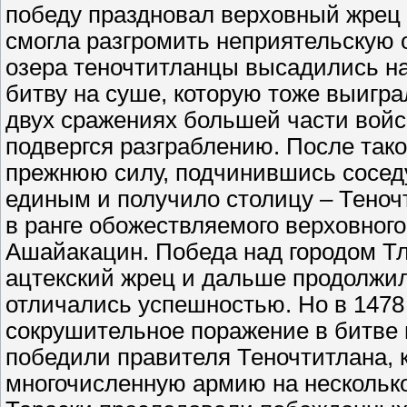
победу праздновал верховный жрец
смогла разгромить неприятельскую 
озера теночтитланцы высадились на
битву на суше, которую тоже выигр
двух сражениях большей части войск
подвергся разграблению. После тако
прежнюю силу, подчинившись соседу
единым и получило столицу – Теноч
в ранге обожествляемого верховного
Ашайакацин. Победа над городом Тл
ацтекский жрец и дальше продолжил
отличались успешностью. Но в 1478 
сокрушительное поражение в битве 
победили правителя Теночтитлана, 
многочисленную армию на нескольк