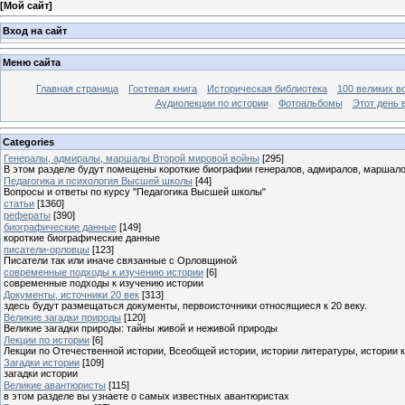
[
Мой сайт
]
Вход на сайт
Меню сайта
Главная страница
Гостевая книга
Историческая библиотека
100 великих в
Аудиолекции по истории
Фотоальбомы
Этот день 
Categories
Генералы, адмиралы, маршалы Второй мировой войны
[295]
В этом разделе будут помещены короткие биографии генералов, адмиралов, маршал
Педагогика и психология Высшей школы
[44]
Вопросы и ответы по курсу "Педагогика Высшей школы"
статьи
[1360]
рефераты
[390]
биографические данные
[149]
короткие биографические данные
писатели-орловцы
[123]
Писатели так или иначе связанные с Орловщиной
современные подходы к изучению истории
[6]
современные подходы к изучению истории
Документы, источники 20 век
[313]
здесь будут размещаться документы, первоисточники относящиеся к 20 веку.
Великие загадки природы
[120]
Великие загадки природы: тайны живой и неживой природы
Лекции по истории
[6]
Лекции по Отечественной истории, Всеобщей истории, истории литературы, истории 
Загадки истории
[109]
загадки истории
Великие авантюристы
[115]
в этом разделе вы узнаете о самых известных авантюристах