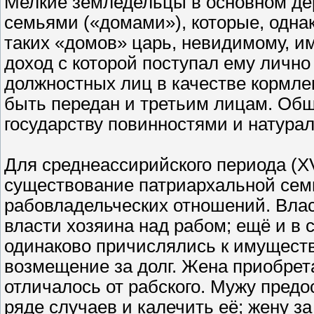
Мелкие земледельцы в основном д
семьями («домами»), которые, однак
таких «домов» царь, невидимому, им
доход с которой поступал ему лично
должностных лиц в качестве кормле
быть передан и третьим лицам. Общ
государству повинностями и натура
Для среднеассирийского периода (XV
существование патриархальной семь
рабовладельческих отношений. Влас
власти хозяина над рабом; ещё и в 
одинаково причислялись к имуществу
возмещение за долг. Жена приобрет
отличалось от рабского. Мужу предо
ряде случаев и калечить её; жену за