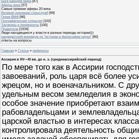
Боги народов мира
[87]
Аферы века
[37]
Самые громкие аферы 20 века
Великие операции спецслужб
[99]
Гении ВМФ
[96]
Географические открытия
[102]
Заговоры и перевороты
[100]
Правители
[1934]
Люди находящиеся у власти в разные периоды истории)))
кандидатский минимум по "истории и философии науки"
[80]
ответы на вопросы
Главная
»
Статьи
»
рефераты
Ассирия в XV—XI вв. до н. э. (среднеассирийский период)
По мере того как в Ассирии господс
завоеваний, роль царя всё более ус
жрецом, но и военачальником. С дру
удельным весом земледелия в экон
особое значение приобретают взаи
рабовладельцами и землевладельца
царской властью в интересах класс
контролировала деятельность общин