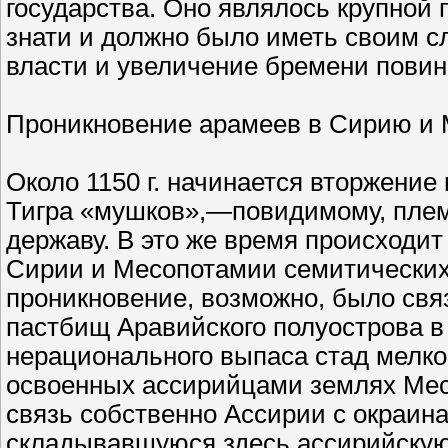
государства. Оно являлось крупной
знати и должно было иметь своим 
власти и увеличение бремени повин
Проникновение арамеев в Сирию и
Около 1150 г. начинается вторжение
Тигра «мушков»,—повидимому, плем
державу. В это же время происходи
Сирии и Месопотамии семитических
проникновение, возможно, было св
пастбищ Аравийского полуострова в
нерационального выпаса стад мелког
освоенных ассирийцами землях Мес
связь собственно Ассирии с окраин
складывавшуюся здесь ассирийскую