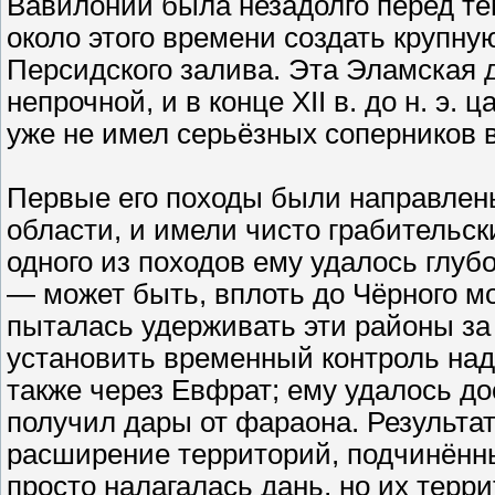
Вавилонии была незадолго перед т
около этого времени создать крупну
Персидского залива. Эта Эламская 
непрочной, и в конце XII в. до н. э.
уже не имел серьёзных соперников 
Первые его походы были направлены 
области, и имели чисто грабительск
одного из походов ему удалось глуб
— может быть, вплоть до Чёрного мо
пыталась удерживать эти районы за
установить временный контроль над
также через Евфрат; ему удалось до
получил дары от фараона. Результа
расширение территорий, подчинённ
просто налагалась дань, но их терр