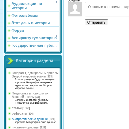
Войдите:
Аудиолекции по
истории
Фотоальбомы
Отправить
Этот день в истории
Форум
Аспиранту гуманитарию
Государственная публ...
Категории раздела
Генералы, адмиралы, маршалы
Второй мировой войны
[295]
В этом разделе будут помещены
короткие биографии генералов,
адмиралов, маршалов Второй
мировой войны
Педагогика и психология
Высшей школы
[44]
Вопросы и ответы по курсу
"Педагогика Высшей школы"
статьи
[1360]
рефераты
[390]
биографические данные
[149]
короткие биографические данные
писатели-орловцы
[123]