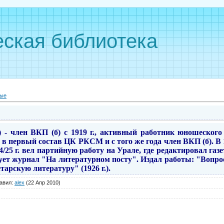
ская библиотека
ные
 г.) - член ВКП (б) с 1919 г., активный работник юношеског
 в первый состав ЦК РКСМ и с того же года член ВКП (б). В 1
/25 г. вел партийную работу на Урале, где редактировал газ
ует журнал "На литературном посту". Издал работы: "Вопр
етарскую литературу" (1926 г.).
авил
:
alex
(22 Апр 2010)