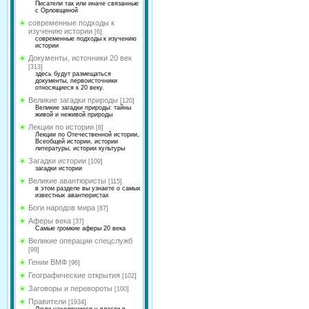
Писатели так или иначе связанные
с Орловщиной
современные подходы к
изучению истории
[6]
современные подходы к изучению
истории
Документы, источники 20 век
[313]
здесь будут размещаться
документы, первоисточники
относящиеся к 20 веку.
Великие загадки природы
[120]
Великие загадки природы: тайны
живой и неживой природы
Лекции по истории
[6]
Лекции по Отечественной истории,
Всеобщей истории, истории
литературы, истории культуры
Загадки истории
[109]
загадки истории
Великие авантюристы
[115]
в этом разделе вы узнаете о самых
известных авантюристах
Боги народов мира
[87]
Аферы века
[37]
Самые громкие аферы 20 века
Великие операции спецслужб
[99]
Гении ВМФ
[96]
Географические открытия
[102]
Заговоры и перевороты
[100]
Правители
[1934]