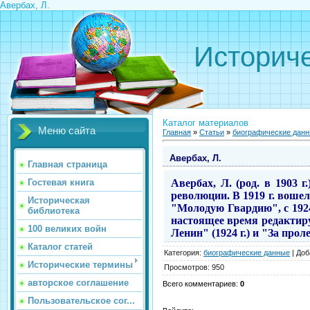
Авербах, Л.
Историче
Каталог материалов
Меню сайта
Главная
»
Статьи
»
биографические дан
Авербах, Л.
Главная страница
Авербах
, Л. (род. в 1903
Гостевая книга
революции. В 1919 г. вошел
Историческая
"Молодую Гвардию", с 1924
библиотека
настоящее время редактир
100 великих войн
Ленин" (1924 г.) и "За прол
Каталог статей
Категория
:
биографические данные
|
Доб
Исторические термины
Просмотров
:
950
авторское соглашение
Всего комментариев
:
0
Пользовательское сог...