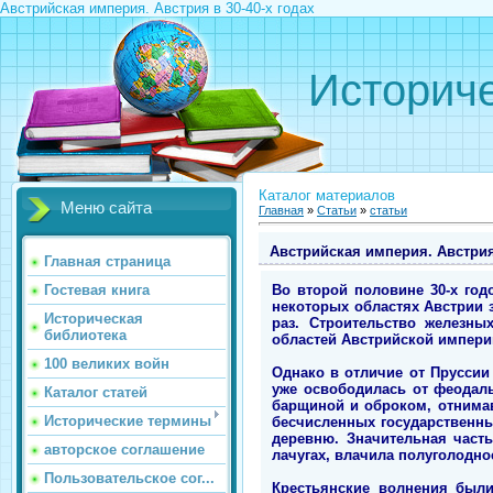
Австрийская империя. Австрия в 30-40-х годах
Историче
Каталог материалов
Меню сайта
Главная
»
Статьи
»
статьи
Австрийская империя. Австрия 
Главная страница
Во второй половине 30-х год
Гостевая книга
некоторых областях Австрии 
Историческая
раз. Строительство железны
библиотека
областей Австрийской импери
100 великих войн
Однако в отличие от Пруссии 
уже освободилась от феодал
Каталог статей
барщиной и оброком, отнимав
Исторические термины
бесчисленных государственны
деревню. Значительная част
авторское соглашение
лачугах, влачила полуголодно
Пользовательское сог...
Крестьянские волнения был