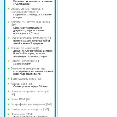
Писатели так или иначе связанные
с Орловщиной
современные подходы к
изучению истории
[6]
современные подходы к изучению
истории
Документы, источники 20 век
[313]
здесь будут размещаться
документы, первоисточники
относящиеся к 20 веку.
Великие загадки природы
[120]
Великие загадки природы: тайны
живой и неживой природы
Лекции по истории
[6]
Лекции по Отечественной истории,
Всеобщей истории, истории
литературы, истории культуры
Загадки истории
[109]
загадки истории
Великие авантюристы
[115]
в этом разделе вы узнаете о самых
известных авантюристах
Боги народов мира
[87]
Аферы века
[37]
Самые громкие аферы 20 века
Великие операции спецслужб
[99]
Гении ВМФ
[96]
Географические открытия
[102]
Заговоры и перевороты
[100]
Правители
[1934]