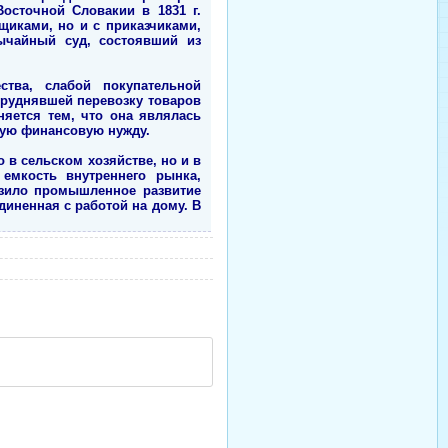
осточной Словакии в 1831 г.
щиками, но и с приказчиками,
вычайный суд, состоявший из
ства, слабой покупательной
труднявшей перевозку товаров
няется тем, что она являлась
ную финансовую нужду.
в сельском хозяйстве, но и в
емкость внутреннего рынка,
озило промышленное развитие
диненная с работой на дому. В