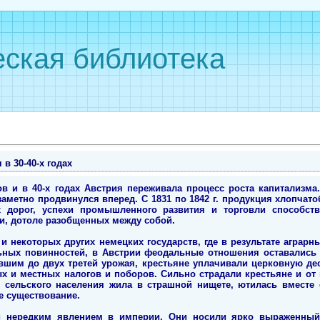
ская библиотека
в 30-40-х годах
ов и в 40-х годах Австрия переживала процесс роста капитализ
заметно продвинулся вперед. С 1831 по 1842 г. продукция хлопчат
х дорог, успехи промышленного развития и торговли способс
и, дотоле разобщенных между собой.
и некоторых других немецких государств, где в результате аграр
ьных повинностей, в Австрии феодальные отношения оставались 
шим до двух третей урожая, крестьяне уплачивали церковную де
х и местных налогов и поборов. Сильно страдали крестьяне и от
ь сельского населения жила в страшной нищете, ютилась вместе
е существование.
и нередким явлением в империи. Они носили ярко выраженный