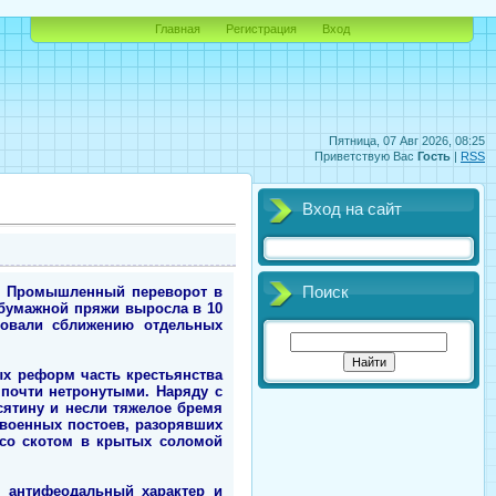
Главная
Регистрация
Вход
Пятница, 07 Авг 2026, 08:25
Приветствую Вас
Гость
|
RSS
Вход на сайт
ма. Промышленный переворот в
Поиск
обумажной пряжи выросла в 10
твовали сближению отдельных
ных реформ часть крестьянства
почти нетронутыми. Наряду с
сятину и несли тяжелое бремя
 военных постоев, разорявших
 со скотом в крытых соломой
 антифеодальный характер и