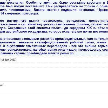
щие восстания. Особенно крупным было восстание крестьян в В
таков был лозунг восставших. Они расправлялись не только с поме
ими, чиновниками. Власти жестоко подавили восстание. Чрез
 64 смертных приговора.
ого внутреннего рынка тормозилось господством крепостниче
населения и системой внутренних таможенных пошлин, сильно за
гую. Сохранение этой системы вплоть до середины XIX в. объяс
ля австрийского государства, которое испытывало почти постоян
 отношения сковывали развитие производительных, сил не только 
капиталов, нехватка квалифицированной рабочей силы, малая 
й и внутренних таможенных перегородок - все это сильно торм
ене господствовала мануфактурная организация производства, сое
 районах страны преобладало мелкое ремесло.
(11 Дек 2011)