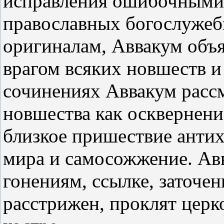
исправления ошибочными,
православных богослужеб
оригиналам, Аввакум объ
врагом всяких новшеств и 
сочинениях Аввакум расс
новшества как осквернени
близкое пришествие антих
мира и самосожжение. Ав
гонениям, ссылке, заточен
расстрижен, проклят цер