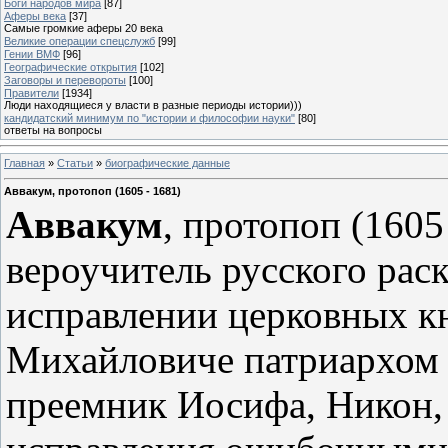
Боги народов мира
[87]
Аферы века
[37]
Самые громкие аферы 20 века
Великие операции спецслужб
[99]
Гении ВМФ
[96]
Географические открытия
[102]
Заговоры и перевороты
[100]
Правители
[1934]
Люди находящиеся у власти в разные периоды истории)))
кандидатский минимум по "истории и философии науки"
[80]
ответы на вопросы
Главная
»
Статьи
»
биографические данные
Аввакум, протопоп (1605 - 1681)
Аввакум
, протопоп (1605
вероучитель русского раск
исправлении церковных к
Михайловиче патриархом 
преемник Иосифа, Никон,