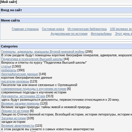
[
Мой сайт
]
Вход на сайт
Меню сайта
Главная страница
Гостевая книга
Историческая библиотека
100 великих в
Аудиолекции по истории
Фотоальбомы
Этот день 
Categories
Генералы, адмиралы, маршалы Второй мировой войны
[295]
В этом разделе будут помещены короткие биографии генералов, адмиралов, маршал
Педагогика и психология Высшей школы
[44]
Вопросы и ответы по курсу "Педагогика Высшей школы"
статьи
[1360]
рефераты
[390]
биографические данные
[149]
короткие биографические данные
писатели-орловцы
[123]
Писатели так или иначе связанные с Орловщиной
современные подходы к изучению истории
[6]
современные подходы к изучению истории
Документы, источники 20 век
[313]
здесь будут размещаться документы, первоисточники относящиеся к 20 веку.
Великие загадки природы
[120]
Великие загадки природы: тайны живой и неживой природы
Лекции по истории
[6]
Лекции по Отечественной истории, Всеобщей истории, истории литературы, истории 
Загадки истории
[109]
загадки истории
Великие авантюристы
[115]
в этом разделе вы узнаете о самых известных авантюристах