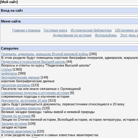
[
Мой сайт
]
Вход на сайт
Меню сайта
Главная страница
Гостевая книга
Историческая библиотека
100 великих в
Аудиолекции по истории
Фотоальбомы
Этот день 
Categories
Генералы, адмиралы, маршалы Второй мировой войны
[295]
В этом разделе будут помещены короткие биографии генералов, адмиралов, маршал
Педагогика и психология Высшей школы
[44]
Вопросы и ответы по курсу "Педагогика Высшей школы"
статьи
[1360]
рефераты
[390]
биографические данные
[149]
короткие биографические данные
писатели-орловцы
[123]
Писатели так или иначе связанные с Орловщиной
современные подходы к изучению истории
[6]
современные подходы к изучению истории
Документы, источники 20 век
[313]
здесь будут размещаться документы, первоисточники относящиеся к 20 веку.
Великие загадки природы
[120]
Великие загадки природы: тайны живой и неживой природы
Лекции по истории
[6]
Лекции по Отечественной истории, Всеобщей истории, истории литературы, истории 
Загадки истории
[109]
загадки истории
Великие авантюристы
[115]
в этом разделе вы узнаете о самых известных авантюристах