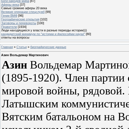
Боги народов мира
[87]
Аферы века
[37]
Самые громкие аферы 20 века
Великие операции спецслужб
[99]
Гении ВМФ
[96]
Географические открытия
[102]
Заговоры и перевороты
[100]
Правители
[1934]
Люди находящиеся у власти в разные периоды истории)))
кандидатский минимум по "истории и философии науки"
[80]
ответы на вопросы
Главная
»
Статьи
»
биографические данные
Азин Вольдемар Мартинович
Азин
Вольдемар Мартино
(1895-1920). Член партии 
мировой войны, рядовой. 
Латышским коммунистичес
Вятским батальоном на В