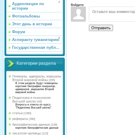
Аудиолекции по
Войдите:
истории
Фотоальбомы
Этот день в истории
Отправить
Форум
Аспиранту гуманитарию
Государственная публ...
Категории раздела
Генералы, адмиралы, маршалы
Второй мировой войны
[295]
В этом разделе будут помещены
короткие биографии генералов,
адмиралов, маршалов Второй
мировой войны
Педагогика и психология
Высшей школы
[44]
Вопросы и ответы по курсу
"Педагогика Высшей школы"
статьи
[1360]
рефераты
[390]
биографические данные
[149]
короткие биографические данные
писатели-орловцы
[123]