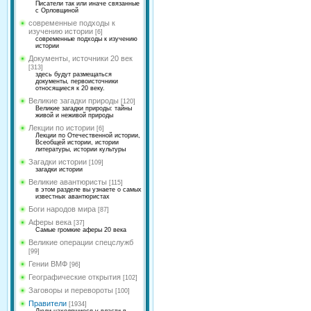
Писатели так или иначе связанные
с Орловщиной
современные подходы к
изучению истории
[6]
современные подходы к изучению
истории
Документы, источники 20 век
[313]
здесь будут размещаться
документы, первоисточники
относящиеся к 20 веку.
Великие загадки природы
[120]
Великие загадки природы: тайны
живой и неживой природы
Лекции по истории
[6]
Лекции по Отечественной истории,
Всеобщей истории, истории
литературы, истории культуры
Загадки истории
[109]
загадки истории
Великие авантюристы
[115]
в этом разделе вы узнаете о самых
известных авантюристах
Боги народов мира
[87]
Аферы века
[37]
Самые громкие аферы 20 века
Великие операции спецслужб
[99]
Гении ВМФ
[96]
Географические открытия
[102]
Заговоры и перевороты
[100]
Правители
[1934]