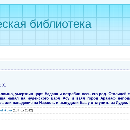
ская библиотека
. Х.
омно, умертвив царя Надава и истребив весь его род. Столицей с
ша напал на иудейского царя Асу и взял город Арамаф непод
шили нападение на Израиль и вынудили Башу отступить из Иудеи. В
elnikova
(18 Ноя 2012)