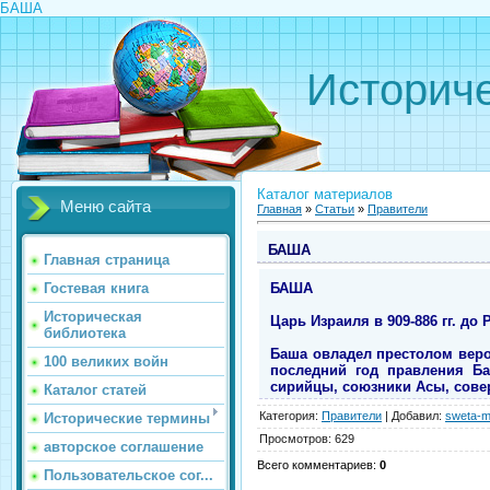
БАША
Историче
Каталог материалов
Меню сайта
Главная
»
Статьи
»
Правители
БАША
Главная страница
БАША
Гостевая книга
Историческая
Царь Израиля в 909-886 гг. до Р
библиотека
Баша овладел престолом верол
100 великих войн
последний год правления Ба
сирийцы, союзники Асы, совер
Каталог статей
Категория
:
Правители
|
Добавил
:
sweta-m
Исторические термины
Просмотров
:
629
авторское соглашение
Всего комментариев
:
0
Пользовательское сог...