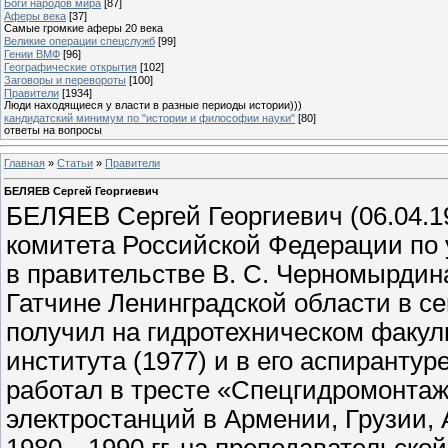
Боги народов мира
[87]
Аферы века
[37]
Самые громкие аферы 20 века
Великие операции спецслужб
[99]
Гении ВМФ
[96]
Географические открытия
[102]
Заговоры и перевороты
[100]
Правители
[1934]
Люди находящиеся у власти в разные периоды истории)))
кандидатский минимум по "истории и философии науки"
[80]
ответы на вопросы
Главная
»
Статьи
»
Правители
БЕЛЯЕВ Сергей Георгиевич
БЕЛЯЕВ Сергей Георгиевич (06.04.1
комитета Российской Федерации по
в правительстве В. С. Черномырдина с
Гатчине Ленинградской области в с
получил на гидротехническом факул
института (1977) и в его аспирантур
работал в тресте «Спецгидромонтаж
электростанций в Армении, Грузии, 