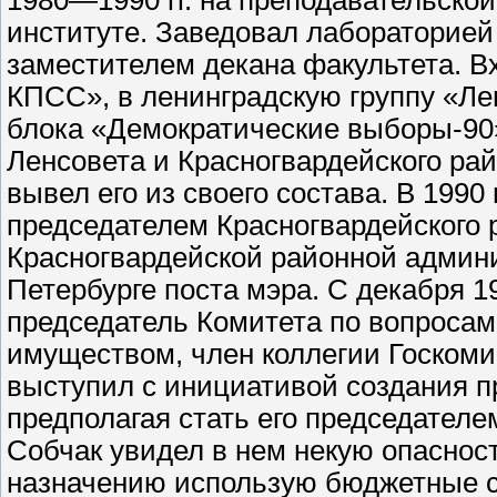
1980—1990 гг. на преподавательско
институте. Заведовал лабораторией
заместителем декана факультета. В
КПСС», в ленинградскую группу «Лев
блока «Демократические выборы-90
Ленсовета и Красногвардейского рай
вывел его из своего состава. В 1990
председателем Красногвардейского ра
Красногвардейской районной админи
Петербурге поста мэра. С декабря 1
председатель Комитета по вопросам
имуществом, член коллегии Госкоми
выступил с инициативой создания пр
предполагая стать его председателем
Собчак увидел в нем некую опасность
назначению использую бюджетные с