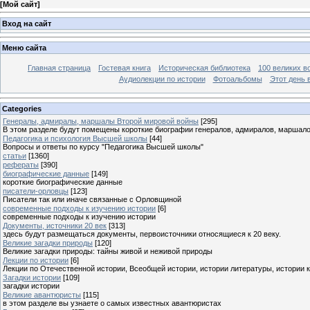
[
Мой сайт
]
Вход на сайт
Меню сайта
Главная страница
Гостевая книга
Историческая библиотека
100 великих в
Аудиолекции по истории
Фотоальбомы
Этот день 
Categories
Генералы, адмиралы, маршалы Второй мировой войны
[295]
В этом разделе будут помещены короткие биографии генералов, адмиралов, маршал
Педагогика и психология Высшей школы
[44]
Вопросы и ответы по курсу "Педагогика Высшей школы"
статьи
[1360]
рефераты
[390]
биографические данные
[149]
короткие биографические данные
писатели-орловцы
[123]
Писатели так или иначе связанные с Орловщиной
современные подходы к изучению истории
[6]
современные подходы к изучению истории
Документы, источники 20 век
[313]
здесь будут размещаться документы, первоисточники относящиеся к 20 веку.
Великие загадки природы
[120]
Великие загадки природы: тайны живой и неживой природы
Лекции по истории
[6]
Лекции по Отечественной истории, Всеобщей истории, истории литературы, истории 
Загадки истории
[109]
загадки истории
Великие авантюристы
[115]
в этом разделе вы узнаете о самых известных авантюристах