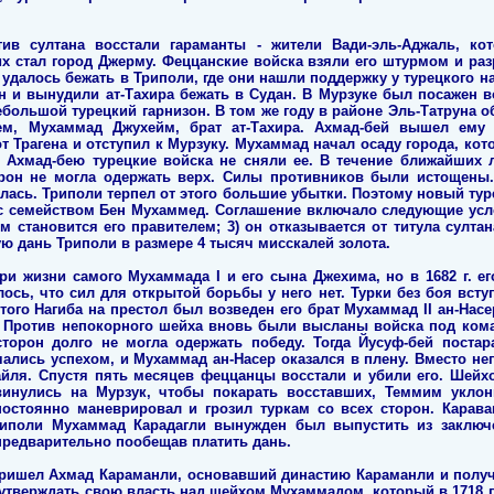
тив султана восстали гараманты - жители Вади-эль-Аджаль, к
х стал город Джерму. Феццанские войска взяли его штурмом и ра
далось бежать в Триполи, где они нашли поддержку у турецкого на
н и вынудили ат-Тахира бежать в Судан. В Мурзуке был посажен в
большой турецкий гарнизон. В том же году в районе Эль-Татруна 
ем, Мухаммад Джухейм, брат ат-Тахира. Ахмад-бей вышел ему 
 Трагена и отступил к Мурзуку. Мухаммад начал осаду города, кот
Ахмад-бею турецкие войска не сняли ее. В течение ближайших 
орон не могла одержать верх. Силы противников были истощены.
лась. Триполи терпел от этого большие убытки. Поэтому новый ту
с семейством Бен Мухаммед. Соглашение включало следующие усло
 становится его правителем; 3) он отказывается от титула султан
ю дань Триполи в размере 4 тысяч мисскалей золота.
и жизни самого Мухаммада I и его сына Джехима, но в 1682 г. ег
ось, что сил для открытой борьбы у него нет. Турки без боя всту
ого Нагиба на престол был возведен его брат Мухаммад II ан-Насер
. Против непокорного шейха вновь были высланы войска под кома
сторон долго не могла одержать победу. Тогда Йусуф-бей постар
чались успехом, и Мухаммад ан-Насер оказался в плену. Вместо не
зайля. Спустя пять месяцев феццанцы восстали и убили его. Шей
винулись на Мурзук, чтобы покарать восставших, Теммим уклон
постоянно маневрировал и грозил туркам со всех сторон. Карава
иполи Мухаммад Карадагли вынужден был выпустить из заключе
предварительно пообещав платить дань.
и пришел Ахмад Караманли, основавший династию Караманли и получ
тверждать свою власть над шейхом Мухаммадом, который в 1718 г.