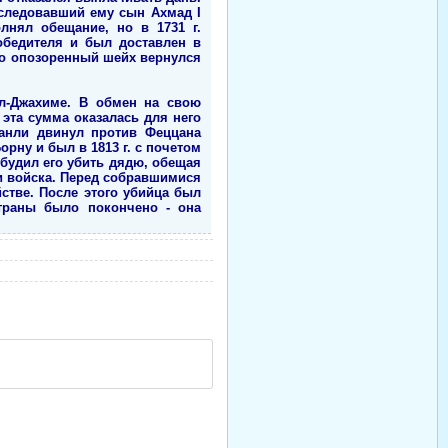
аследовавший ему сын Ахмад I
лнял обещание, но в 1731 г.
обедителя и был доставлен в
го опозоренный шейх вернулся
л-Джахиме. В обмен на свою
эта сумма оказалась для него
манли двинул против Феццана
рну и был в 1813 г. с почетом
будил его убить дядю, обещая
ои войска. Перед собравшимися
стве. После этого убийца был
страны было покончено - она