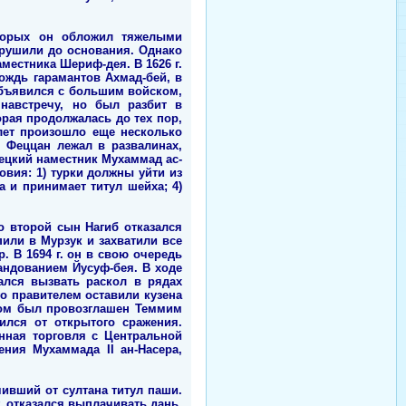
оторых он обложил тяжелыми
зрушили до основания. Однако
местника Шериф-дея. В 1626 г.
ождь гарамантов Ахмад-бей, в
объявился с большим войском,
навстречу, но был разбит в
орая продолжалась до тех пор,
лет произошло еще несколько
 Феццан лежал в развалинах,
рецкий наместник Мухаммад ас-
вия: 1) турки должны уйти из
а и принимает титул шейха; 4)
о второй сын Нагиб отказался
пили в Мурзук и захватили все
. В 1694 г. он в свою очередь
ндованием Йусуф-бея. В ходе
ался вызвать раскол в рядах
го правителем оставили кузена
хом был провозглашен Теммим
ился от открытого сражения.
нная торговля с Центральной
ния Мухаммада II ан-Насера,
ивший от султана титул паши.
 отказался выплачивать дань.