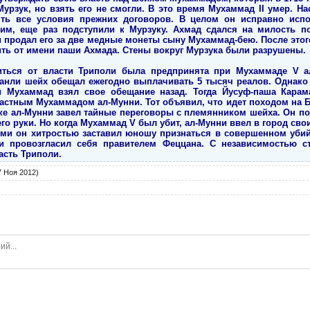
урзук, но взять его не смогли. В это время Мухаммад II умер. Н
ть все условия прежних договоров. В целом он исправно испо
им, еще раз подступили к Мурзуку. Ахмад сдался на милость п
и продал его за две медные монеты сыну Мухаммад-бею. После это
вить от имени паши Ахмада. Стены вокруг Мурзука были разрушены.
иться от власти Триполи была предпринята при Мухаммаде V а
анли шейх обещал ежегодно выплачивать 5 тысяч реалов. Однако 
 Мухаммад взял свое обещание назад. Тогда Йусуф-паша Кара
астным Мухаммадом ал-Мунни. Тот объявил, что идет походом на Бо
ке ал-Мунни завел тайные переговоры с племянником шейха. Он по
 его руки. Но когда Мухаммад V был убит, ал-Мунни ввел в город св
ми он хитростью заставил юношу признаться в совершенном убий
и провозгласил себя правителем Феццана. С независимостью 
асть Триполи.
 Ноя 2012)