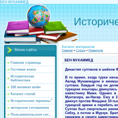
БЕН МУХАММЕД
Историче
Каталог материалов
Меню сайта
Главная
»
Статьи
»
Правители
БЕН МУХАММЕД
Главная страница
Династия султанов и шейхов Фе
Гостевая книга
Историческая
В то время, когда турки нач
библиотека
Авлад Мухаммадом и имевшая
султана. Каждый год он долж
100 великих войн
турецкие янычары двинулись 
наместнику Мами. Однако в 
Каталог статей
Мунтасера, ан-Насер. Ему в 
Исторические термины
двинул против Феццана 10-ты
турецкой армии и перебить мн
авторское соглашение
Султан был смертельно ранен
Себху, а потом и Мурзук. Бра
Пользовательское сог...
гарнизон и своего наместника