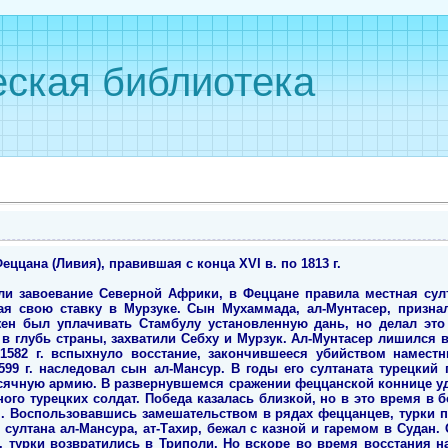
ская библиотека
ццана (Ливия), правившая с конца XVI в. по 1813 г.
али завоевание Северной Африки, в Феццане правила местная сул
 свою ставку в Мурзуке. Сын Мухаммада, ал-Мунтасер, признал
ен был уплачивать Стамбулу установленную дань, но делал это 
в глубь страны, захватили Себху и Мурзук. Ал-Мунтасер лишился в
1582 г. вспыхнуло восстание, закончившееся убийством наместни
1599 г. наследовал сын ал-Мансур. В годы его султаната турецкий
сячную армию. В развернувшемся сражении феццанской коннице у
ого турецких солдат. Победа казалась близкой, но в это время в б
. Воспользовавшись замешательством в рядах феццанцев, турки п
т султана ал-Мансура, ат-Тахир, бежал с казной и гаремом в Судан
, турки возвратились в Триполи. Но вскоре во время восстания н