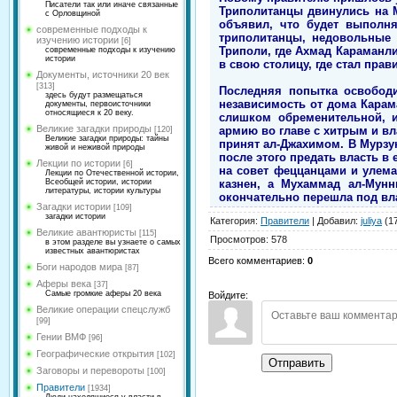
Писатели так или иначе связанные
Триполитанцы двинулись на М
с Орловщиной
объявил, что будет выполня
современные подходы к
триполитанцы, недовольные 
изучению истории
[6]
Триполи, где Ахмад Караманл
современные подходы к изучению
истории
в свою столицу, где стал пра
Документы, источники 20 век
[313]
Последняя попытка освобод
здесь будут размещаться
независимость от дома Карам
документы, первоисточники
относящиеся к 20 веку.
слишком обременительной, и
Великие загадки природы
армию во главе с хитрым и вл
[120]
Великие загадки природы: тайны
принят ал-Джахимом. В Мурзу
живой и неживой природы
после этого предать власть в
Лекции по истории
[6]
на совет феццанцами и улема
Лекции по Отечественной истории,
казнен, а Мухаммад ал-Мунн
Всеобщей истории, истории
литературы, истории культуры
окончательно перешла под вл
Загадки истории
[109]
загадки истории
Категория
:
Правители
|
Добавил
:
juliya
(17
Великие авантюристы
[115]
Просмотров
:
578
в этом разделе вы узнаете о самых
известных авантюристах
Всего комментариев
:
0
Боги народов мира
[87]
Аферы века
[37]
Самые громкие аферы 20 века
Войдите:
Великие операции спецслужб
[99]
Гении ВМФ
[96]
Географические открытия
[102]
Отправить
Заговоры и перевороты
[100]
Правители
[1934]