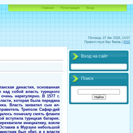
Главная
Регистрация
Вход
Пятница, 07 Авг 2026, 14:07
Приветствую Вас
Гость
|
RSS
Вход на сайт
Поиск
танская династия, основанная
 над собой власть турецкого
очень нерегулярно. В 1577 г.
ласти, которая была передана
ка. Власть захватил сын ал-
 правитель Триполи Сафар-дей
далось поначалу смять фланги
ой вступила турецкая батарея.
ерехватили инициативу, взяли
. Оставив в Мурзуке небольшой
аместник был убит, и к власти