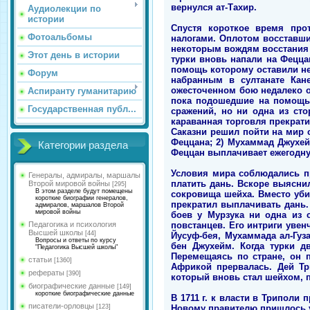
вернулся ат-Тахир.
Аудиолекции по
истории
Спустя короткое время про
Фотоальбомы
налогами. Оплотом восставши
некоторым вождям восстания у
Этот день в истории
турки вновь напали на Фецца
помощь которому оставили не
Форум
набранным в султанате Кан
ожесточенном бою недалеко от
Аспиранту гуманитарию
пока подошедшие на помощь 
Государственная публ...
сражений, но ни одна из ст
караванная торговля прекрати
Саказни решил пойти на мир 
Феццана; 2) Мухаммад Джухейм
Категории раздела
Феццан выплачивает ежегодну
Условия мира соблюдались пр
Генералы, адмиралы, маршалы
платить дань. Вскоре выяснил
Второй мировой войны
[295]
В этом разделе будут помещены
сокровища шейха. Вместо убит
короткие биографии генералов,
прекратил выплачивать дань
адмиралов, маршалов Второй
мировой войны
боев у Мурзука ни одна из 
повстанцев. Его интриги увен
Педагогика и психология
Высшей школы
[44]
Йусуф-бея, Мухаммада ал-Гу
Вопросы и ответы по курсу
бен Джухейм. Когда турки д
"Педагогика Высшей школы"
Перемещаясь по стране, он 
статьи
[1360]
Африкой прервалась. Дей Тр
рефераты
[390]
который вновь стал шейхом, 
биографические данные
[149]
короткие биографические данные
В 1711 г. к власти в Трипол
писатели-орловцы
Новому правителю пришлось у
[123]